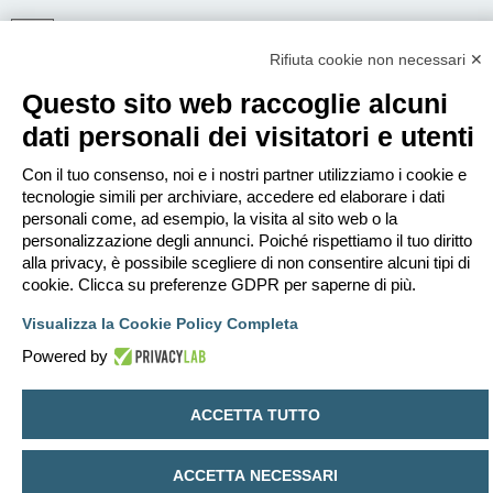
Rifiuta cookie non necessari ✕
ISCRIVITI
Questo sito web raccoglie alcuni
Per eseguire il login devi essere registrato. La registrazione richiede solo
pochi secondi e garantisce l’accesso alle funzioni avanzate. L’amministratore
dati personali dei visitatori e utenti
può anche dare permessi speciali agli utenti. Prima di eseguire il login
assicurati di aver letto i termini d’uso e le varie regole.
Con il tuo consenso, noi e i nostri partner utilizziamo i cookie e
Condizioni d’uso
|
Trattamento dei dati personali
tecnologie simili per archiviare, accedere ed elaborare i dati
personali come, ad esempio, la visita al sito web o la
Iscriviti
personalizzazione degli annunci. Poiché rispettiamo il tuo diritto
alla privacy, è possibile scegliere di non consentire alcuni tipi di
cookie. Clicca su preferenze GDPR per saperne di più.
Indice
Contattaci
Cancella cookie
Tutti gli orari sono
UTC+02:00
Visualizza la Cookie Policy Completa
Creato da
phpBB
® Forum Software © phpBB Limited
Traduzione Italiana
phpBB-Italia.it
Powered by
Privacy
|
Condizioni
ACCETTA TUTTO
ACCETTA NECESSARI