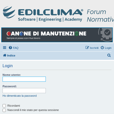
FAQ
Iscriviti
Login
C
Indice
e
Login
r
c
Nome utente:
a
Password:
Ho dimenticato la password
Ricordami
Nascondi il mio stato per questa sessione