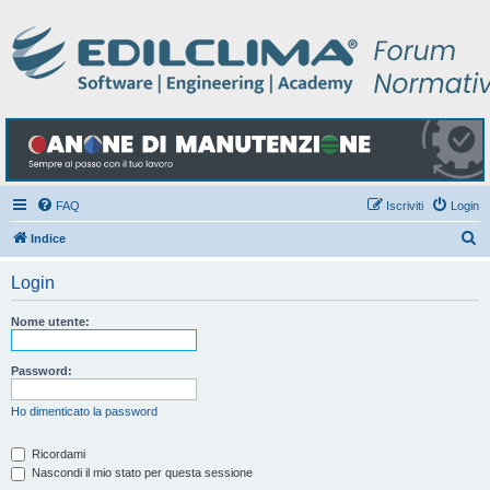
FAQ
Iscriviti
Login
C
Indice
e
Login
r
c
Nome utente:
a
Password:
Ho dimenticato la password
Ricordami
Nascondi il mio stato per questa sessione