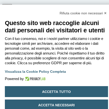
Rifiuta cookie non necessari ✕
ISCRIVITI
Questo sito web raccoglie alcuni
Per eseguire il login devi essere registrato. La registrazione richiede solo
pochi secondi e garantisce l’accesso alle funzioni avanzate. L’amministratore
dati personali dei visitatori e utenti
può anche dare permessi speciali agli utenti. Prima di eseguire il login
assicurati di aver letto i termini d’uso e le varie regole.
Con il tuo consenso, noi e i nostri partner utilizziamo i cookie e
Condizioni d’uso
|
Trattamento dei dati personali
tecnologie simili per archiviare, accedere ed elaborare i dati
personali come, ad esempio, la visita al sito web o la
Iscriviti
personalizzazione degli annunci. Poiché rispettiamo il tuo diritto
alla privacy, è possibile scegliere di non consentire alcuni tipi di
cookie. Clicca su preferenze GDPR per saperne di più.
Indice
Contattaci
Cancella cookie
Tutti gli orari sono
UTC+02:00
Visualizza la Cookie Policy Completa
Creato da
phpBB
® Forum Software © phpBB Limited
Traduzione Italiana
phpBB-Italia.it
Powered by
Privacy
|
Condizioni
ACCETTA TUTTO
ACCETTA NECESSARI