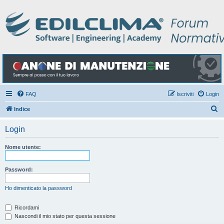
FAQ
Iscriviti
Login
C
Indice
e
Login
r
c
Nome utente:
a
Password:
Ho dimenticato la password
Ricordami
Nascondi il mio stato per questa sessione