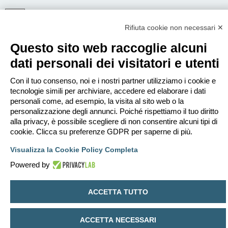
Rifiuta cookie non necessari ✕
ISCRIVITI
Questo sito web raccoglie alcuni
Per eseguire il login devi essere registrato. La registrazione richiede solo
pochi secondi e garantisce l’accesso alle funzioni avanzate. L’amministratore
dati personali dei visitatori e utenti
può anche dare permessi speciali agli utenti. Prima di eseguire il login
assicurati di aver letto i termini d’uso e le varie regole.
Con il tuo consenso, noi e i nostri partner utilizziamo i cookie e
Condizioni d’uso
|
Trattamento dei dati personali
tecnologie simili per archiviare, accedere ed elaborare i dati
personali come, ad esempio, la visita al sito web o la
Iscriviti
personalizzazione degli annunci. Poiché rispettiamo il tuo diritto
alla privacy, è possibile scegliere di non consentire alcuni tipi di
cookie. Clicca su preferenze GDPR per saperne di più.
Indice
Contattaci
Cancella cookie
Tutti gli orari sono
UTC+02:00
Visualizza la Cookie Policy Completa
Creato da
phpBB
® Forum Software © phpBB Limited
Traduzione Italiana
phpBB-Italia.it
Powered by
Privacy
|
Condizioni
ACCETTA TUTTO
ACCETTA NECESSARI