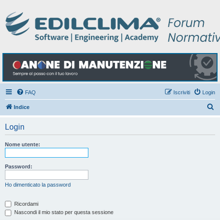
FAQ
Iscriviti
Login
C
Indice
e
Login
r
c
Nome utente:
a
Password:
Ho dimenticato la password
Ricordami
Nascondi il mio stato per questa sessione