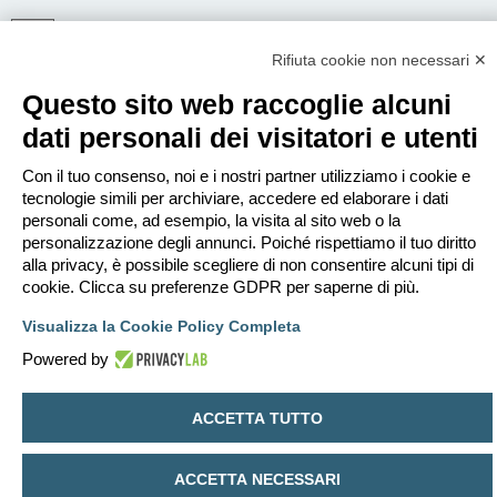
Rifiuta cookie non necessari ✕
ISCRIVITI
Questo sito web raccoglie alcuni
Per eseguire il login devi essere registrato. La registrazione richiede solo
pochi secondi e garantisce l’accesso alle funzioni avanzate. L’amministratore
dati personali dei visitatori e utenti
può anche dare permessi speciali agli utenti. Prima di eseguire il login
assicurati di aver letto i termini d’uso e le varie regole.
Con il tuo consenso, noi e i nostri partner utilizziamo i cookie e
Condizioni d’uso
|
Trattamento dei dati personali
tecnologie simili per archiviare, accedere ed elaborare i dati
personali come, ad esempio, la visita al sito web o la
Iscriviti
personalizzazione degli annunci. Poiché rispettiamo il tuo diritto
alla privacy, è possibile scegliere di non consentire alcuni tipi di
cookie. Clicca su preferenze GDPR per saperne di più.
Indice
Contattaci
Cancella cookie
Tutti gli orari sono
UTC+02:00
Visualizza la Cookie Policy Completa
Creato da
phpBB
® Forum Software © phpBB Limited
Traduzione Italiana
phpBB-Italia.it
Powered by
Privacy
|
Condizioni
ACCETTA TUTTO
ACCETTA NECESSARI