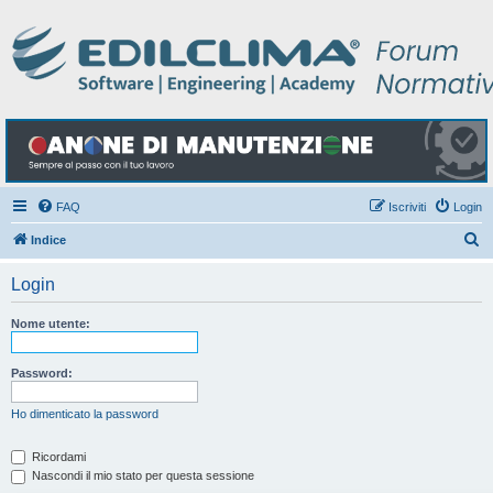
FAQ
Iscriviti
Login
C
Indice
e
Login
r
c
Nome utente:
a
Password:
Ho dimenticato la password
Ricordami
Nascondi il mio stato per questa sessione