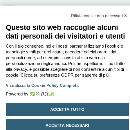
Rifiuta cookie non necessari ✕
ISCRIVITI
Questo sito web raccoglie alcuni
Per eseguire il login devi essere registrato. La registrazione richiede solo
pochi secondi e garantisce l’accesso alle funzioni avanzate. L’amministratore
dati personali dei visitatori e utenti
può anche dare permessi speciali agli utenti. Prima di eseguire il login
assicurati di aver letto i termini d’uso e le varie regole.
Con il tuo consenso, noi e i nostri partner utilizziamo i cookie e
Condizioni d’uso
|
Trattamento dei dati personali
tecnologie simili per archiviare, accedere ed elaborare i dati
personali come, ad esempio, la visita al sito web o la
Iscriviti
personalizzazione degli annunci. Poiché rispettiamo il tuo diritto
alla privacy, è possibile scegliere di non consentire alcuni tipi di
cookie. Clicca su preferenze GDPR per saperne di più.
Indice
Contattaci
Cancella cookie
Tutti gli orari sono
UTC+02:00
Visualizza la Cookie Policy Completa
Creato da
phpBB
® Forum Software © phpBB Limited
Traduzione Italiana
phpBB-Italia.it
Powered by
Privacy
|
Condizioni
ACCETTA TUTTO
ACCETTA NECESSARI