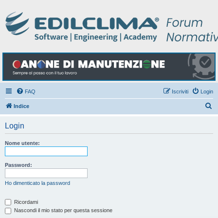
FAQ
Iscriviti
Login
C
Indice
e
Login
r
c
Nome utente:
a
Password:
Ho dimenticato la password
Ricordami
Nascondi il mio stato per questa sessione