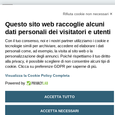
Rifiuta cookie non necessari ✕
ISCRIVITI
Questo sito web raccoglie alcuni
Per eseguire il login devi essere registrato. La registrazione richiede solo
pochi secondi e garantisce l’accesso alle funzioni avanzate. L’amministratore
dati personali dei visitatori e utenti
può anche dare permessi speciali agli utenti. Prima di eseguire il login
assicurati di aver letto i termini d’uso e le varie regole.
Con il tuo consenso, noi e i nostri partner utilizziamo i cookie e
Condizioni d’uso
|
Trattamento dei dati personali
tecnologie simili per archiviare, accedere ed elaborare i dati
personali come, ad esempio, la visita al sito web o la
Iscriviti
personalizzazione degli annunci. Poiché rispettiamo il tuo diritto
alla privacy, è possibile scegliere di non consentire alcuni tipi di
cookie. Clicca su preferenze GDPR per saperne di più.
Indice
Contattaci
Cancella cookie
Tutti gli orari sono
UTC+02:00
Visualizza la Cookie Policy Completa
Creato da
phpBB
® Forum Software © phpBB Limited
Traduzione Italiana
phpBB-Italia.it
Powered by
Privacy
|
Condizioni
ACCETTA TUTTO
ACCETTA NECESSARI