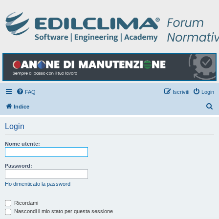
FAQ
Iscriviti
Login
C
Indice
e
Login
r
c
Nome utente:
a
Password:
Ho dimenticato la password
Ricordami
Nascondi il mio stato per questa sessione