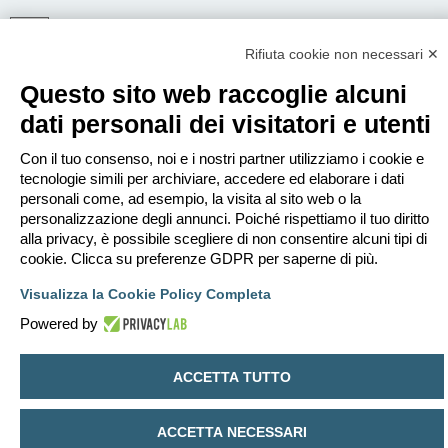
Rifiuta cookie non necessari ✕
ISCRIVITI
Questo sito web raccoglie alcuni
Per eseguire il login devi essere registrato. La registrazione richiede solo
pochi secondi e garantisce l’accesso alle funzioni avanzate. L’amministratore
dati personali dei visitatori e utenti
può anche dare permessi speciali agli utenti. Prima di eseguire il login
assicurati di aver letto i termini d’uso e le varie regole.
Con il tuo consenso, noi e i nostri partner utilizziamo i cookie e
Condizioni d’uso
|
Trattamento dei dati personali
tecnologie simili per archiviare, accedere ed elaborare i dati
personali come, ad esempio, la visita al sito web o la
Iscriviti
personalizzazione degli annunci. Poiché rispettiamo il tuo diritto
alla privacy, è possibile scegliere di non consentire alcuni tipi di
cookie. Clicca su preferenze GDPR per saperne di più.
Indice
Contattaci
Cancella cookie
Tutti gli orari sono
UTC+02:00
Visualizza la Cookie Policy Completa
Creato da
phpBB
® Forum Software © phpBB Limited
Traduzione Italiana
phpBB-Italia.it
Powered by
Privacy
|
Condizioni
ACCETTA TUTTO
ACCETTA NECESSARI