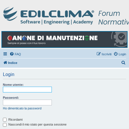
FAQ
Iscriviti
Login
C
Indice
e
Login
r
c
Nome utente:
a
Password:
Ho dimenticato la password
Ricordami
Nascondi il mio stato per questa sessione