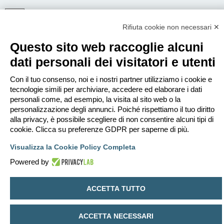
Rifiuta cookie non necessari ✕
ISCRIVITI
Questo sito web raccoglie alcuni
Per eseguire il login devi essere registrato. La registrazione richiede solo
pochi secondi e garantisce l’accesso alle funzioni avanzate. L’amministratore
dati personali dei visitatori e utenti
può anche dare permessi speciali agli utenti. Prima di eseguire il login
assicurati di aver letto i termini d’uso e le varie regole.
Con il tuo consenso, noi e i nostri partner utilizziamo i cookie e
Condizioni d’uso
|
Trattamento dei dati personali
tecnologie simili per archiviare, accedere ed elaborare i dati
personali come, ad esempio, la visita al sito web o la
Iscriviti
personalizzazione degli annunci. Poiché rispettiamo il tuo diritto
alla privacy, è possibile scegliere di non consentire alcuni tipi di
cookie. Clicca su preferenze GDPR per saperne di più.
Indice
Contattaci
Cancella cookie
Tutti gli orari sono
UTC+02:00
Visualizza la Cookie Policy Completa
Creato da
phpBB
® Forum Software © phpBB Limited
Traduzione Italiana
phpBB-Italia.it
Powered by
Privacy
|
Condizioni
ACCETTA TUTTO
ACCETTA NECESSARI