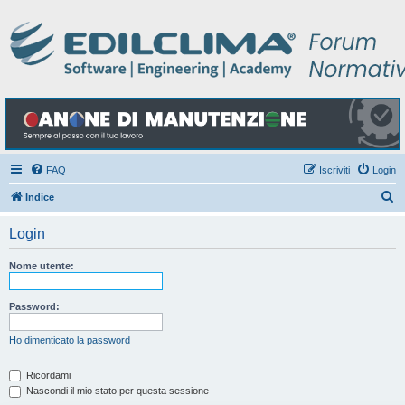
FAQ
Iscriviti
Login
C
Indice
e
Login
r
c
Nome utente:
a
Password:
Ho dimenticato la password
Ricordami
Nascondi il mio stato per questa sessione