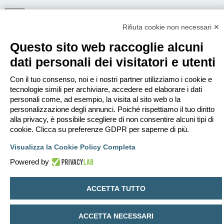
Rifiuta cookie non necessari ✕
ISCRIVITI
Questo sito web raccoglie alcuni
Per eseguire il login devi essere registrato. La registrazione richiede solo
pochi secondi e garantisce l’accesso alle funzioni avanzate. L’amministratore
dati personali dei visitatori e utenti
può anche dare permessi speciali agli utenti. Prima di eseguire il login
assicurati di aver letto i termini d’uso e le varie regole.
Con il tuo consenso, noi e i nostri partner utilizziamo i cookie e
Condizioni d’uso
|
Trattamento dei dati personali
tecnologie simili per archiviare, accedere ed elaborare i dati
personali come, ad esempio, la visita al sito web o la
Iscriviti
personalizzazione degli annunci. Poiché rispettiamo il tuo diritto
alla privacy, è possibile scegliere di non consentire alcuni tipi di
cookie. Clicca su preferenze GDPR per saperne di più.
Indice
Contattaci
Cancella cookie
Tutti gli orari sono
UTC+02:00
Visualizza la Cookie Policy Completa
Creato da
phpBB
® Forum Software © phpBB Limited
Traduzione Italiana
phpBB-Italia.it
Powered by
Privacy
|
Condizioni
ACCETTA TUTTO
ACCETTA NECESSARI