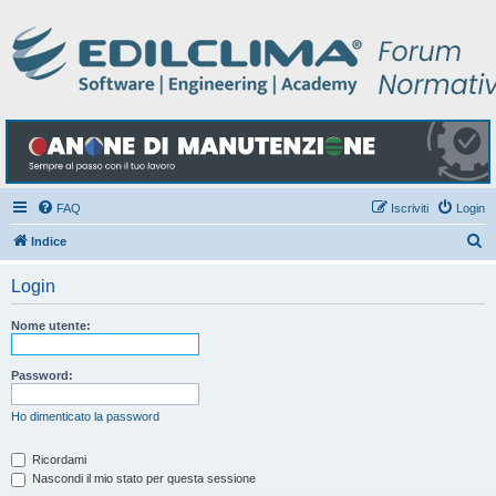
FAQ
Iscriviti
Login
C
Indice
e
Login
r
c
Nome utente:
a
Password:
Ho dimenticato la password
Ricordami
Nascondi il mio stato per questa sessione