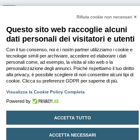
Rifiuta cookie non necessari ✕
ISCRIVITI
Questo sito web raccoglie alcuni
Per eseguire il login devi essere registrato. La registrazione richiede solo
pochi secondi e garantisce l’accesso alle funzioni avanzate. L’amministratore
dati personali dei visitatori e utenti
può anche dare permessi speciali agli utenti. Prima di eseguire il login
assicurati di aver letto i termini d’uso e le varie regole.
Con il tuo consenso, noi e i nostri partner utilizziamo i cookie e
Condizioni d’uso
|
Trattamento dei dati personali
tecnologie simili per archiviare, accedere ed elaborare i dati
personali come, ad esempio, la visita al sito web o la
Iscriviti
personalizzazione degli annunci. Poiché rispettiamo il tuo diritto
alla privacy, è possibile scegliere di non consentire alcuni tipi di
cookie. Clicca su preferenze GDPR per saperne di più.
Indice
Contattaci
Cancella cookie
Tutti gli orari sono
UTC+02:00
Visualizza la Cookie Policy Completa
Creato da
phpBB
® Forum Software © phpBB Limited
Traduzione Italiana
phpBB-Italia.it
Powered by
Privacy
|
Condizioni
ACCETTA TUTTO
ACCETTA NECESSARI