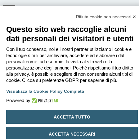
Rifiuta cookie non necessari ✕
ISCRIVITI
Questo sito web raccoglie alcuni
Per eseguire il login devi essere registrato. La registrazione richiede solo
pochi secondi e garantisce l’accesso alle funzioni avanzate. L’amministratore
dati personali dei visitatori e utenti
può anche dare permessi speciali agli utenti. Prima di eseguire il login
assicurati di aver letto i termini d’uso e le varie regole.
Con il tuo consenso, noi e i nostri partner utilizziamo i cookie e
Condizioni d’uso
|
Trattamento dei dati personali
tecnologie simili per archiviare, accedere ed elaborare i dati
personali come, ad esempio, la visita al sito web o la
Iscriviti
personalizzazione degli annunci. Poiché rispettiamo il tuo diritto
alla privacy, è possibile scegliere di non consentire alcuni tipi di
cookie. Clicca su preferenze GDPR per saperne di più.
Indice
Contattaci
Cancella cookie
Tutti gli orari sono
UTC+02:00
Visualizza la Cookie Policy Completa
Creato da
phpBB
® Forum Software © phpBB Limited
Traduzione Italiana
phpBB-Italia.it
Powered by
Privacy
|
Condizioni
ACCETTA TUTTO
ACCETTA NECESSARI