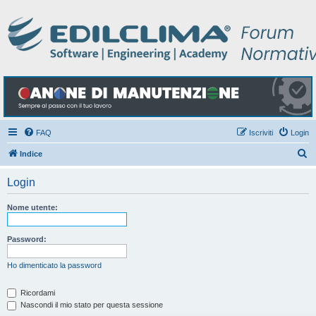
FAQ
Iscriviti
Login
C
Indice
e
Login
r
c
Nome utente:
a
Password:
Ho dimenticato la password
Ricordami
Nascondi il mio stato per questa sessione