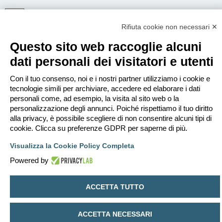
Rifiuta cookie non necessari ✕
ISCRIVITI
Questo sito web raccoglie alcuni
Per eseguire il login devi essere registrato. La registrazione richiede solo
pochi secondi e garantisce l’accesso alle funzioni avanzate. L’amministratore
dati personali dei visitatori e utenti
può anche dare permessi speciali agli utenti. Prima di eseguire il login
assicurati di aver letto i termini d’uso e le varie regole.
Con il tuo consenso, noi e i nostri partner utilizziamo i cookie e
Condizioni d’uso
|
Trattamento dei dati personali
tecnologie simili per archiviare, accedere ed elaborare i dati
personali come, ad esempio, la visita al sito web o la
Iscriviti
personalizzazione degli annunci. Poiché rispettiamo il tuo diritto
alla privacy, è possibile scegliere di non consentire alcuni tipi di
cookie. Clicca su preferenze GDPR per saperne di più.
Indice
Contattaci
Cancella cookie
Tutti gli orari sono
UTC+02:00
Visualizza la Cookie Policy Completa
Creato da
phpBB
® Forum Software © phpBB Limited
Traduzione Italiana
phpBB-Italia.it
Powered by
Privacy
|
Condizioni
ACCETTA TUTTO
ACCETTA NECESSARI