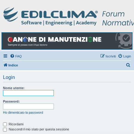
FAQ
Iscriviti
Login
C
Indice
e
Login
r
c
Nome utente:
a
Password:
Ho dimenticato la password
Ricordami
Nascondi il mio stato per questa sessione