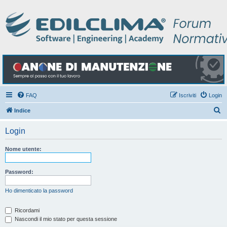
FAQ
Iscriviti
Login
C
Indice
e
Login
r
c
Nome utente:
a
Password:
Ho dimenticato la password
Ricordami
Nascondi il mio stato per questa sessione