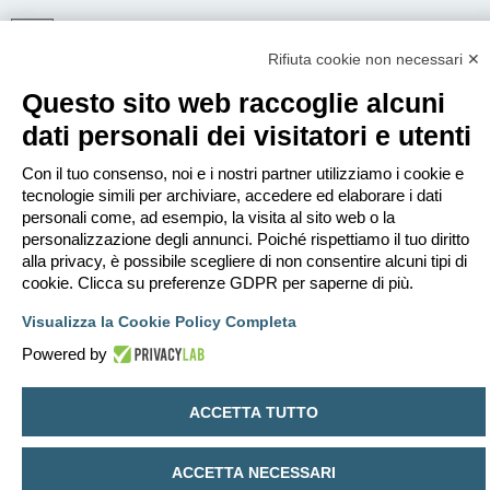
Rifiuta cookie non necessari ✕
ISCRIVITI
Questo sito web raccoglie alcuni
Per eseguire il login devi essere registrato. La registrazione richiede solo
pochi secondi e garantisce l’accesso alle funzioni avanzate. L’amministratore
dati personali dei visitatori e utenti
può anche dare permessi speciali agli utenti. Prima di eseguire il login
assicurati di aver letto i termini d’uso e le varie regole.
Con il tuo consenso, noi e i nostri partner utilizziamo i cookie e
Condizioni d’uso
|
Trattamento dei dati personali
tecnologie simili per archiviare, accedere ed elaborare i dati
personali come, ad esempio, la visita al sito web o la
Iscriviti
personalizzazione degli annunci. Poiché rispettiamo il tuo diritto
alla privacy, è possibile scegliere di non consentire alcuni tipi di
cookie. Clicca su preferenze GDPR per saperne di più.
Indice
Contattaci
Cancella cookie
Tutti gli orari sono
UTC+02:00
Visualizza la Cookie Policy Completa
Creato da
phpBB
® Forum Software © phpBB Limited
Traduzione Italiana
phpBB-Italia.it
Powered by
Privacy
|
Condizioni
ACCETTA TUTTO
ACCETTA NECESSARI