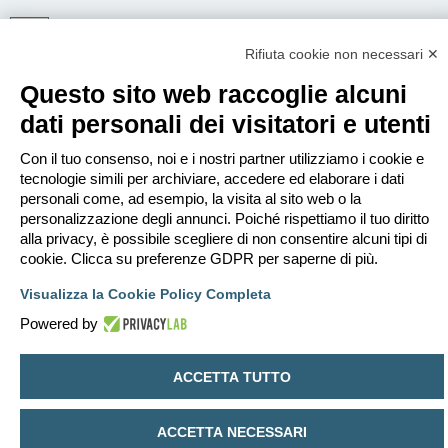
Rifiuta cookie non necessari ✕
ISCRIVITI
Questo sito web raccoglie alcuni
Per eseguire il login devi essere registrato. La registrazione richiede solo
pochi secondi e garantisce l’accesso alle funzioni avanzate. L’amministratore
dati personali dei visitatori e utenti
può anche dare permessi speciali agli utenti. Prima di eseguire il login
assicurati di aver letto i termini d’uso e le varie regole.
Con il tuo consenso, noi e i nostri partner utilizziamo i cookie e
Condizioni d’uso
|
Trattamento dei dati personali
tecnologie simili per archiviare, accedere ed elaborare i dati
personali come, ad esempio, la visita al sito web o la
Iscriviti
personalizzazione degli annunci. Poiché rispettiamo il tuo diritto
alla privacy, è possibile scegliere di non consentire alcuni tipi di
cookie. Clicca su preferenze GDPR per saperne di più.
Indice
Contattaci
Cancella cookie
Tutti gli orari sono
UTC+02:00
Visualizza la Cookie Policy Completa
Creato da
phpBB
® Forum Software © phpBB Limited
Traduzione Italiana
phpBB-Italia.it
Powered by
Privacy
|
Condizioni
ACCETTA TUTTO
ACCETTA NECESSARI