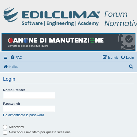
FAQ
Iscriviti
Login
C
Indice
e
Login
r
c
Nome utente:
a
Password:
Ho dimenticato la password
Ricordami
Nascondi il mio stato per questa sessione