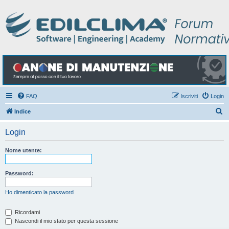
FAQ
Iscriviti
Login
C
Indice
e
Login
r
c
Nome utente:
a
Password:
Ho dimenticato la password
Ricordami
Nascondi il mio stato per questa sessione