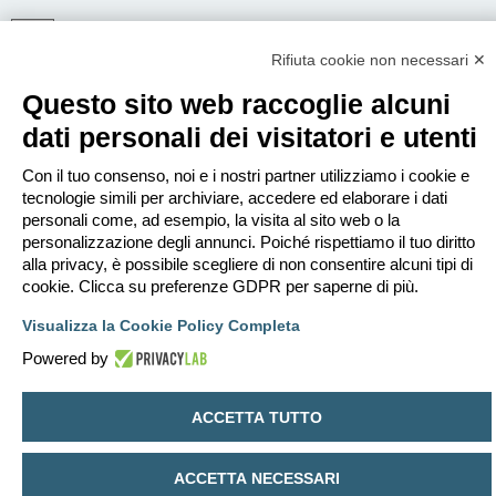
Rifiuta cookie non necessari ✕
ISCRIVITI
Questo sito web raccoglie alcuni
Per eseguire il login devi essere registrato. La registrazione richiede solo
pochi secondi e garantisce l’accesso alle funzioni avanzate. L’amministratore
dati personali dei visitatori e utenti
può anche dare permessi speciali agli utenti. Prima di eseguire il login
assicurati di aver letto i termini d’uso e le varie regole.
Con il tuo consenso, noi e i nostri partner utilizziamo i cookie e
Condizioni d’uso
|
Trattamento dei dati personali
tecnologie simili per archiviare, accedere ed elaborare i dati
personali come, ad esempio, la visita al sito web o la
Iscriviti
personalizzazione degli annunci. Poiché rispettiamo il tuo diritto
alla privacy, è possibile scegliere di non consentire alcuni tipi di
cookie. Clicca su preferenze GDPR per saperne di più.
Indice
Contattaci
Cancella cookie
Tutti gli orari sono
UTC+02:00
Visualizza la Cookie Policy Completa
Creato da
phpBB
® Forum Software © phpBB Limited
Traduzione Italiana
phpBB-Italia.it
Powered by
Privacy
|
Condizioni
ACCETTA TUTTO
ACCETTA NECESSARI