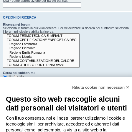
Usa * come abbreviazione per parole parziali.
OPZIONI DI RICERCA
Ricerca nei forum:
Seleziona il/i forum in cui vuoi cercare. Per velocizzare la ricerca nei subforum seleziona
il forum principale e abilita la ricerca.
Cerca nei subforum:
Sì
No
Cerca:
Rifiuta cookie non necessari ✕
Titolo e testo del messaggio
Solo il testo del messaggio
Questo sito web raccoglie alcuni
Solo tra i titoli degli argomenti
Solo il primo messaggio dell’argomento
dati personali dei visitatori e utenti
Mostra i risultati come:
Con il tuo consenso, noi e i nostri partner utilizziamo i cookie e
Messaggi
Argomenti
tecnologie simili per archiviare, accedere ed elaborare i dati
Ordina risultati per:
personali come, ad esempio, la visita al sito web o la
Crescente
Decrescente