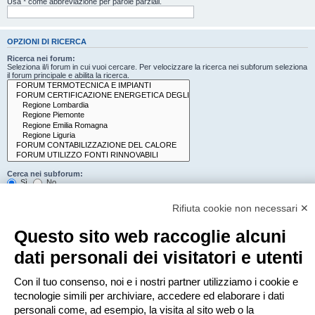
Usa * come abbreviazione per parole parziali.
OPZIONI DI RICERCA
Ricerca nei forum:
Seleziona il/i forum in cui vuoi cercare. Per velocizzare la ricerca nei subforum seleziona
il forum principale e abilita la ricerca.
Cerca nei subforum:
Sì
No
Cerca:
Rifiuta cookie non necessari ✕
Titolo e testo del messaggio
Solo il testo del messaggio
Questo sito web raccoglie alcuni
Solo tra i titoli degli argomenti
Solo il primo messaggio dell’argomento
dati personali dei visitatori e utenti
Mostra i risultati come:
Con il tuo consenso, noi e i nostri partner utilizziamo i cookie e
Messaggi
Argomenti
tecnologie simili per archiviare, accedere ed elaborare i dati
Ordina risultati per:
personali come, ad esempio, la visita al sito web o la
Crescente
Decrescente