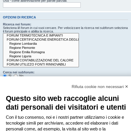
Usa * come abbreviazione per parole parziali.
OPZIONI DI RICERCA
Ricerca nei forum:
Seleziona il/i forum in cui vuoi cercare. Per velocizzare la ricerca nei subforum seleziona
il forum principale e abilita la ricerca.
Cerca nei subforum:
Sì
No
Cerca:
Rifiuta cookie non necessari ✕
Titolo e testo del messaggio
Solo il testo del messaggio
Questo sito web raccoglie alcuni
Solo tra i titoli degli argomenti
Solo il primo messaggio dell’argomento
dati personali dei visitatori e utenti
Mostra i risultati come:
Con il tuo consenso, noi e i nostri partner utilizziamo i cookie e
Messaggi
Argomenti
tecnologie simili per archiviare, accedere ed elaborare i dati
Ordina risultati per:
personali come, ad esempio, la visita al sito web o la
Crescente
Decrescente