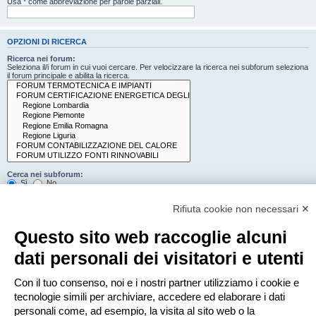
Usa * come abbreviazione per parole parziali.
OPZIONI DI RICERCA
Ricerca nei forum:
Seleziona il/i forum in cui vuoi cercare. Per velocizzare la ricerca nei subforum seleziona
il forum principale e abilita la ricerca.
Cerca nei subforum:
Sì
No
Cerca:
Rifiuta cookie non necessari ✕
Titolo e testo del messaggio
Solo il testo del messaggio
Questo sito web raccoglie alcuni
Solo tra i titoli degli argomenti
Solo il primo messaggio dell’argomento
dati personali dei visitatori e utenti
Mostra i risultati come:
Con il tuo consenso, noi e i nostri partner utilizziamo i cookie e
Messaggi
Argomenti
tecnologie simili per archiviare, accedere ed elaborare i dati
Ordina risultati per:
personali come, ad esempio, la visita al sito web o la
Crescente
Decrescente