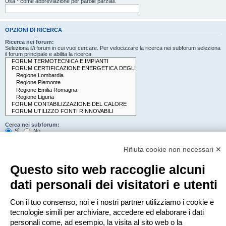
Usa * come abbreviazione per parole parziali.
OPZIONI DI RICERCA
Ricerca nei forum:
Seleziona il/i forum in cui vuoi cercare. Per velocizzare la ricerca nei subforum seleziona
il forum principale e abilita la ricerca.
Cerca nei subforum:
Sì
No
Cerca:
Rifiuta cookie non necessari ✕
Titolo e testo del messaggio
Solo il testo del messaggio
Questo sito web raccoglie alcuni
Solo tra i titoli degli argomenti
Solo il primo messaggio dell’argomento
dati personali dei visitatori e utenti
Mostra i risultati come:
Con il tuo consenso, noi e i nostri partner utilizziamo i cookie e
Messaggi
Argomenti
tecnologie simili per archiviare, accedere ed elaborare i dati
Ordina risultati per:
personali come, ad esempio, la visita al sito web o la
Crescente
Decrescente