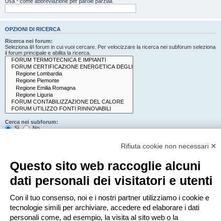
Usa * come abbreviazione per parole parziali.
OPZIONI DI RICERCA
Ricerca nei forum:
Seleziona il/i forum in cui vuoi cercare. Per velocizzare la ricerca nei subforum seleziona
il forum principale e abilita la ricerca.
Cerca nei subforum:
Sì
No
Cerca:
Rifiuta cookie non necessari ✕
Titolo e testo del messaggio
Solo il testo del messaggio
Questo sito web raccoglie alcuni
Solo tra i titoli degli argomenti
Solo il primo messaggio dell’argomento
dati personali dei visitatori e utenti
Mostra i risultati come:
Con il tuo consenso, noi e i nostri partner utilizziamo i cookie e
Messaggi
Argomenti
tecnologie simili per archiviare, accedere ed elaborare i dati
Ordina risultati per:
personali come, ad esempio, la visita al sito web o la
Crescente
Decrescente