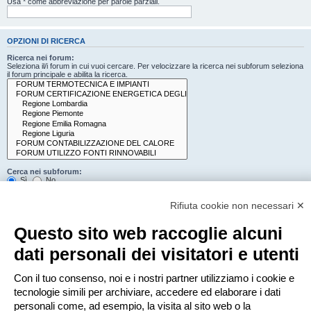
Usa * come abbreviazione per parole parziali.
OPZIONI DI RICERCA
Ricerca nei forum:
Seleziona il/i forum in cui vuoi cercare. Per velocizzare la ricerca nei subforum seleziona
il forum principale e abilita la ricerca.
Cerca nei subforum:
Sì
No
Cerca:
Rifiuta cookie non necessari ✕
Titolo e testo del messaggio
Solo il testo del messaggio
Questo sito web raccoglie alcuni
Solo tra i titoli degli argomenti
Solo il primo messaggio dell’argomento
dati personali dei visitatori e utenti
Mostra i risultati come:
Con il tuo consenso, noi e i nostri partner utilizziamo i cookie e
Messaggi
Argomenti
tecnologie simili per archiviare, accedere ed elaborare i dati
Ordina risultati per:
personali come, ad esempio, la visita al sito web o la
Crescente
Decrescente