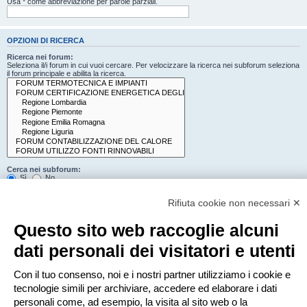
Usa * come abbreviazione per parole parziali.
OPZIONI DI RICERCA
Ricerca nei forum:
Seleziona il/i forum in cui vuoi cercare. Per velocizzare la ricerca nei subforum seleziona
il forum principale e abilita la ricerca.
Cerca nei subforum:
Sì
No
Cerca:
Rifiuta cookie non necessari ✕
Titolo e testo del messaggio
Solo il testo del messaggio
Questo sito web raccoglie alcuni
Solo tra i titoli degli argomenti
Solo il primo messaggio dell’argomento
dati personali dei visitatori e utenti
Mostra i risultati come:
Con il tuo consenso, noi e i nostri partner utilizziamo i cookie e
Messaggi
Argomenti
tecnologie simili per archiviare, accedere ed elaborare i dati
Ordina risultati per:
personali come, ad esempio, la visita al sito web o la
Crescente
Decrescente