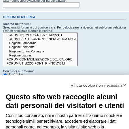
Usa * come abbreviazione per parole parziali.
OPZIONI DI RICERCA
Ricerca nei forum:
Seleziona il/i forum in cui vuoi cercare. Per velocizzare la ricerca nei subforum seleziona
il forum principale e abilita la ricerca.
Cerca nei subforum:
Sì
No
Cerca:
Rifiuta cookie non necessari ✕
Titolo e testo del messaggio
Solo il testo del messaggio
Questo sito web raccoglie alcuni
Solo tra i titoli degli argomenti
Solo il primo messaggio dell’argomento
dati personali dei visitatori e utenti
Mostra i risultati come:
Con il tuo consenso, noi e i nostri partner utilizziamo i cookie e
Messaggi
Argomenti
tecnologie simili per archiviare, accedere ed elaborare i dati
Ordina risultati per:
personali come, ad esempio, la visita al sito web o la
Crescente
Decrescente