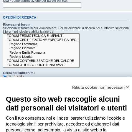
Usa * come abbreviazione per parole parziali.
OPZIONI DI RICERCA
Ricerca nei forum:
Seleziona il/i forum in cui vuoi cercare. Per velocizzare la ricerca nei subforum seleziona
il forum principale e abilita la ricerca.
Cerca nei subforum:
Sì
No
Cerca:
Rifiuta cookie non necessari ✕
Titolo e testo del messaggio
Solo il testo del messaggio
Questo sito web raccoglie alcuni
Solo tra i titoli degli argomenti
Solo il primo messaggio dell’argomento
dati personali dei visitatori e utenti
Mostra i risultati come:
Con il tuo consenso, noi e i nostri partner utilizziamo i cookie e
Messaggi
Argomenti
tecnologie simili per archiviare, accedere ed elaborare i dati
Ordina risultati per:
personali come, ad esempio, la visita al sito web o la
Crescente
Decrescente