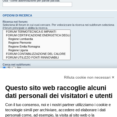
Usa * come abbreviazione per parole parziali.
OPZIONI DI RICERCA
Ricerca nei forum:
Seleziona il/i forum in cui vuoi cercare. Per velocizzare la ricerca nei subforum seleziona
il forum principale e abilita la ricerca.
Cerca nei subforum:
Sì
No
Cerca:
Rifiuta cookie non necessari ✕
Titolo e testo del messaggio
Solo il testo del messaggio
Questo sito web raccoglie alcuni
Solo tra i titoli degli argomenti
Solo il primo messaggio dell’argomento
dati personali dei visitatori e utenti
Mostra i risultati come:
Con il tuo consenso, noi e i nostri partner utilizziamo i cookie e
Messaggi
Argomenti
tecnologie simili per archiviare, accedere ed elaborare i dati
Ordina risultati per:
personali come, ad esempio, la visita al sito web o la
Crescente
Decrescente