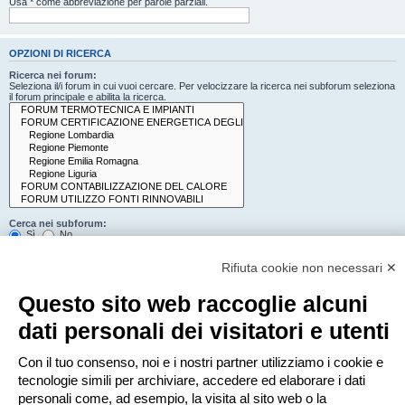
Usa * come abbreviazione per parole parziali.
OPZIONI DI RICERCA
Ricerca nei forum:
Seleziona il/i forum in cui vuoi cercare. Per velocizzare la ricerca nei subforum seleziona
il forum principale e abilita la ricerca.
Cerca nei subforum:
Sì
No
Cerca:
Rifiuta cookie non necessari ✕
Titolo e testo del messaggio
Solo il testo del messaggio
Questo sito web raccoglie alcuni
Solo tra i titoli degli argomenti
Solo il primo messaggio dell’argomento
dati personali dei visitatori e utenti
Mostra i risultati come:
Con il tuo consenso, noi e i nostri partner utilizziamo i cookie e
Messaggi
Argomenti
tecnologie simili per archiviare, accedere ed elaborare i dati
Ordina risultati per:
personali come, ad esempio, la visita al sito web o la
Crescente
Decrescente