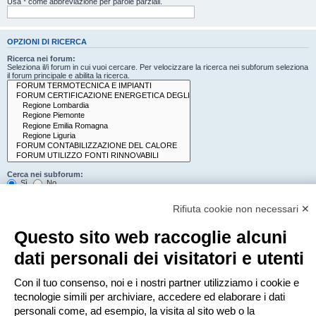
Usa * come abbreviazione per parole parziali.
OPZIONI DI RICERCA
Ricerca nei forum:
Seleziona il/i forum in cui vuoi cercare. Per velocizzare la ricerca nei subforum seleziona
il forum principale e abilita la ricerca.
Cerca nei subforum:
Sì
No
Cerca:
Rifiuta cookie non necessari ✕
Titolo e testo del messaggio
Solo il testo del messaggio
Questo sito web raccoglie alcuni
Solo tra i titoli degli argomenti
Solo il primo messaggio dell’argomento
dati personali dei visitatori e utenti
Mostra i risultati come:
Con il tuo consenso, noi e i nostri partner utilizziamo i cookie e
Messaggi
Argomenti
tecnologie simili per archiviare, accedere ed elaborare i dati
Ordina risultati per:
personali come, ad esempio, la visita al sito web o la
Crescente
Decrescente