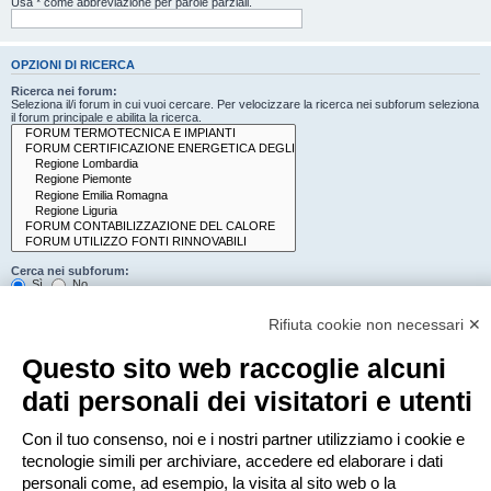
Usa * come abbreviazione per parole parziali.
OPZIONI DI RICERCA
Ricerca nei forum:
Seleziona il/i forum in cui vuoi cercare. Per velocizzare la ricerca nei subforum seleziona
il forum principale e abilita la ricerca.
Cerca nei subforum:
Sì
No
Cerca:
Rifiuta cookie non necessari ✕
Titolo e testo del messaggio
Solo il testo del messaggio
Questo sito web raccoglie alcuni
Solo tra i titoli degli argomenti
Solo il primo messaggio dell’argomento
dati personali dei visitatori e utenti
Mostra i risultati come:
Con il tuo consenso, noi e i nostri partner utilizziamo i cookie e
Messaggi
Argomenti
tecnologie simili per archiviare, accedere ed elaborare i dati
Ordina risultati per:
personali come, ad esempio, la visita al sito web o la
Crescente
Decrescente