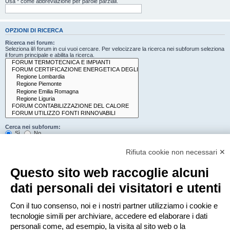
Usa * come abbreviazione per parole parziali.
OPZIONI DI RICERCA
Ricerca nei forum:
Seleziona il/i forum in cui vuoi cercare. Per velocizzare la ricerca nei subforum seleziona
il forum principale e abilita la ricerca.
Cerca nei subforum:
Sì
No
Cerca:
Rifiuta cookie non necessari ✕
Titolo e testo del messaggio
Solo il testo del messaggio
Questo sito web raccoglie alcuni
Solo tra i titoli degli argomenti
Solo il primo messaggio dell’argomento
dati personali dei visitatori e utenti
Mostra i risultati come:
Con il tuo consenso, noi e i nostri partner utilizziamo i cookie e
Messaggi
Argomenti
tecnologie simili per archiviare, accedere ed elaborare i dati
Ordina risultati per:
personali come, ad esempio, la visita al sito web o la
Crescente
Decrescente