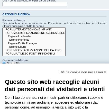
Usa * come abbreviazione per parole parziali.
OPZIONI DI RICERCA
Ricerca nei forum:
Seleziona il/i forum in cui vuoi cercare. Per velocizzare la ricerca nei subforum seleziona
il forum principale e abilita la ricerca.
Cerca nei subforum:
Sì
No
Cerca:
Rifiuta cookie non necessari ✕
Titolo e testo del messaggio
Solo il testo del messaggio
Questo sito web raccoglie alcuni
Solo tra i titoli degli argomenti
Solo il primo messaggio dell’argomento
dati personali dei visitatori e utenti
Mostra i risultati come:
Con il tuo consenso, noi e i nostri partner utilizziamo i cookie e
Messaggi
Argomenti
tecnologie simili per archiviare, accedere ed elaborare i dati
Ordina risultati per:
personali come, ad esempio, la visita al sito web o la
Crescente
Decrescente