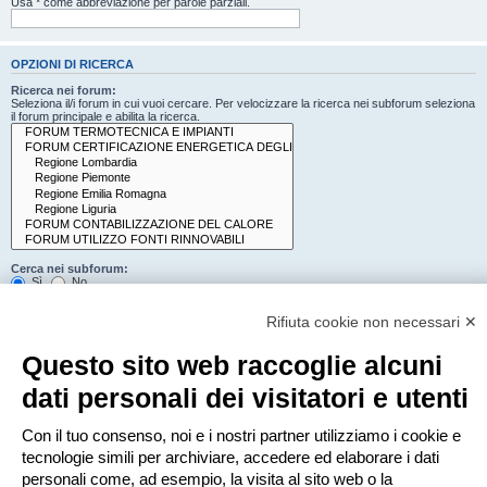
Usa * come abbreviazione per parole parziali.
OPZIONI DI RICERCA
Ricerca nei forum:
Seleziona il/i forum in cui vuoi cercare. Per velocizzare la ricerca nei subforum seleziona
il forum principale e abilita la ricerca.
Cerca nei subforum:
Sì
No
Cerca:
Rifiuta cookie non necessari ✕
Titolo e testo del messaggio
Solo il testo del messaggio
Questo sito web raccoglie alcuni
Solo tra i titoli degli argomenti
Solo il primo messaggio dell’argomento
dati personali dei visitatori e utenti
Mostra i risultati come:
Con il tuo consenso, noi e i nostri partner utilizziamo i cookie e
Messaggi
Argomenti
tecnologie simili per archiviare, accedere ed elaborare i dati
Ordina risultati per:
personali come, ad esempio, la visita al sito web o la
Crescente
Decrescente