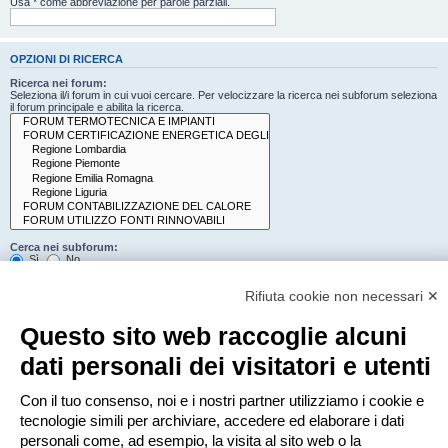
Usa * come abbreviazione per parole parziali.
OPZIONI DI RICERCA
Ricerca nei forum:
Seleziona il/i forum in cui vuoi cercare. Per velocizzare la ricerca nei subforum seleziona
il forum principale e abilita la ricerca.
Cerca nei subforum:
Sì
No
Cerca:
Rifiuta cookie non necessari ✕
Titolo e testo del messaggio
Solo il testo del messaggio
Questo sito web raccoglie alcuni
Solo tra i titoli degli argomenti
Solo il primo messaggio dell’argomento
dati personali dei visitatori e utenti
Mostra i risultati come:
Con il tuo consenso, noi e i nostri partner utilizziamo i cookie e
Messaggi
Argomenti
tecnologie simili per archiviare, accedere ed elaborare i dati
Ordina risultati per:
personali come, ad esempio, la visita al sito web o la
Crescente
Decrescente