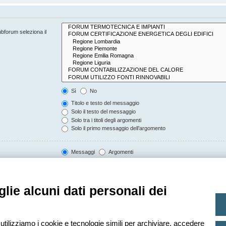
ubforum seleziona il
Sì
No
Titolo e testo del messaggio
Solo il testo del messaggio
Solo tra i titoli degli argomenti
Solo il primo messaggio dell’argomento
Messaggi
Argomenti
Crescente
Decrescente
lie alcuni dati personali dei
Caratteri dei messaggi
 utilizziamo i cookie e tecnologie simili per archiviare, accedere