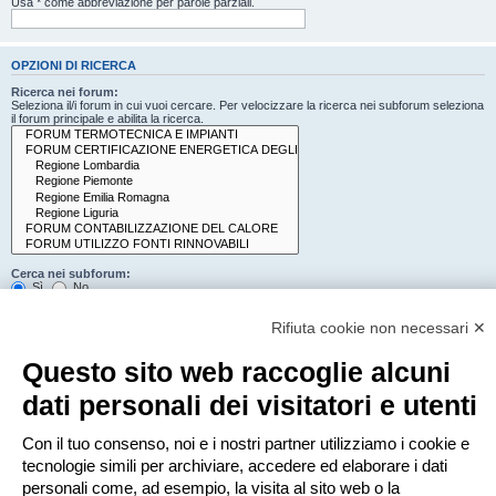
Usa * come abbreviazione per parole parziali.
OPZIONI DI RICERCA
Ricerca nei forum:
Seleziona il/i forum in cui vuoi cercare. Per velocizzare la ricerca nei subforum seleziona
il forum principale e abilita la ricerca.
Cerca nei subforum:
Sì
No
Cerca:
Rifiuta cookie non necessari ✕
Titolo e testo del messaggio
Solo il testo del messaggio
Questo sito web raccoglie alcuni
Solo tra i titoli degli argomenti
Solo il primo messaggio dell’argomento
dati personali dei visitatori e utenti
Mostra i risultati come:
Con il tuo consenso, noi e i nostri partner utilizziamo i cookie e
Messaggi
Argomenti
tecnologie simili per archiviare, accedere ed elaborare i dati
Ordina risultati per:
personali come, ad esempio, la visita al sito web o la
Crescente
Decrescente