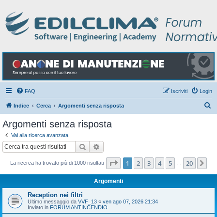
FAQ
Iscriviti
Login
C
Indice
Cerca
Argomenti senza risposta
e
Argomenti senza risposta
r
Vai alla ricerca avanzata
c
Cerca
Ricerca avanzata
a
Pagina
1
di
20
1
2
3
4
5
20
Pr
La ricerca ha trovato più di 1000 risultati
…
Argomenti
Reception nei filtri
Ultimo messaggio da
VVF_13
«
ven ago 07, 2026 21:34
Inviato in
FORUM ANTINCENDIO