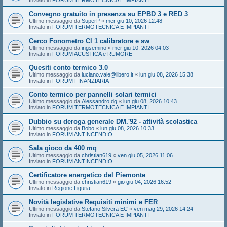
Inviato in
FORUM TERMOTECNICA E IMPIANTI
Convegno gratuito in presenza su EPBD 3 e RED 3
Ultimo messaggio da
SuperP
«
mer giu 10, 2026 12:48
Inviato in
FORUM TERMOTECNICA E IMPIANTI
Cerco Fonometro Cl 1 calibratore e sw
Ultimo messaggio da
ingsemino
«
mer giu 10, 2026 04:03
Inviato in
FORUM ACUSTICA e RUMORE
Quesiti conto termico 3.0
Ultimo messaggio da
luciano.vale@libero.it
«
lun giu 08, 2026 15:38
Inviato in
FORUM FINANZIARIA
Conto termico per pannelli solari termici
Ultimo messaggio da
Alessandro dg
«
lun giu 08, 2026 10:43
Inviato in
FORUM TERMOTECNICA E IMPIANTI
Dubbio su deroga generale DM.'92 - attività scolastica
Ultimo messaggio da
Bobo
«
lun giu 08, 2026 10:33
Inviato in
FORUM ANTINCENDIO
Sala gioco da 400 mq
Ultimo messaggio da
christian619
«
ven giu 05, 2026 11:06
Inviato in
FORUM ANTINCENDIO
Certificatore energetico del Piemonte
Ultimo messaggio da
christian619
«
gio giu 04, 2026 16:52
Inviato in
Regione Liguria
Novità legislative Requisiti minimi e FER
Ultimo messaggio da
Stefano Silvera EC
«
ven mag 29, 2026 14:24
Inviato in
FORUM TERMOTECNICA E IMPIANTI