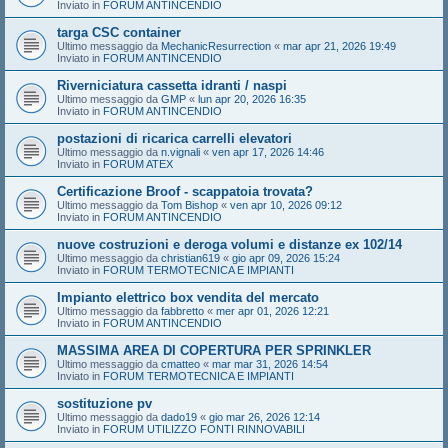
Inviato in
FORUM ANTINCENDIO
targa CSC container
Ultimo messaggio da
MechanicResurrection
«
mar apr 21, 2026 19:49
Inviato in
FORUM ANTINCENDIO
Riverniciatura cassetta idranti / naspi
Ultimo messaggio da
GMP
«
lun apr 20, 2026 16:35
Inviato in
FORUM ANTINCENDIO
postazioni di ricarica carrelli elevatori
Ultimo messaggio da
n.vignali
«
ven apr 17, 2026 14:46
Inviato in
FORUM ATEX
Certificazione Broof - scappatoia trovata?
Ultimo messaggio da
Tom Bishop
«
ven apr 10, 2026 09:12
Inviato in
FORUM ANTINCENDIO
nuove costruzioni e deroga volumi e distanze ex 102/14
Ultimo messaggio da
christian619
«
gio apr 09, 2026 15:24
Inviato in
FORUM TERMOTECNICA E IMPIANTI
Impianto elettrico box vendita del mercato
Ultimo messaggio da
fabbretto
«
mer apr 01, 2026 12:21
Inviato in
FORUM ANTINCENDIO
MASSIMA AREA DI COPERTURA PER SPRINKLER
Ultimo messaggio da
cmatteo
«
mar mar 31, 2026 14:54
Inviato in
FORUM TERMOTECNICA E IMPIANTI
sostituzione pv
Ultimo messaggio da
dado19
«
gio mar 26, 2026 12:14
Inviato in
FORUM UTILIZZO FONTI RINNOVABILI