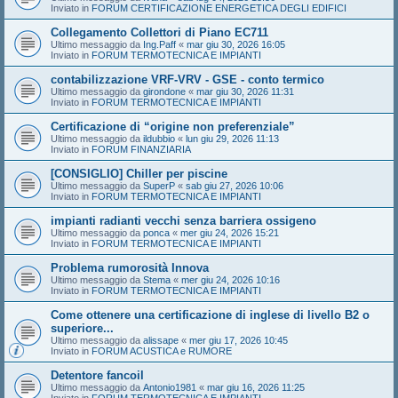
Inviato in
FORUM CERTIFICAZIONE ENERGETICA DEGLI EDIFICI
Collegamento Collettori di Piano EC711
Ultimo messaggio da
Ing.Paff
«
mar giu 30, 2026 16:05
Inviato in
FORUM TERMOTECNICA E IMPIANTI
contabilizzazione VRF-VRV - GSE - conto termico
Ultimo messaggio da
girondone
«
mar giu 30, 2026 11:31
Inviato in
FORUM TERMOTECNICA E IMPIANTI
Certificazione di “origine non preferenziale”
Ultimo messaggio da
ildubbio
«
lun giu 29, 2026 11:13
Inviato in
FORUM FINANZIARIA
[CONSIGLIO] Chiller per piscine
Ultimo messaggio da
SuperP
«
sab giu 27, 2026 10:06
Inviato in
FORUM TERMOTECNICA E IMPIANTI
impianti radianti vecchi senza barriera ossigeno
Ultimo messaggio da
ponca
«
mer giu 24, 2026 15:21
Inviato in
FORUM TERMOTECNICA E IMPIANTI
Problema rumorosità Innova
Ultimo messaggio da
Stema
«
mer giu 24, 2026 10:16
Inviato in
FORUM TERMOTECNICA E IMPIANTI
Come ottenere una certificazione di inglese di livello B2 o
superiore...
Ultimo messaggio da
alissape
«
mer giu 17, 2026 10:45
Inviato in
FORUM ACUSTICA e RUMORE
Detentore fancoil
Ultimo messaggio da
Antonio1981
«
mar giu 16, 2026 11:25