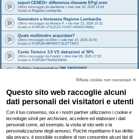
export CENED+ differernza rilevante EPgl,nren
Ultimo messaggio da
davidenw
«
mar mar 24, 2026 14:54
Inviato in
Regione Lombardia
Generatore a biomassa Regione Lombardia
Ultimo messaggio da
Monica P.
«
lun mar 23, 2026 15:32
Inviato in
FORUM UTILIZZO FONTI RINNOVABILI
Quale multimetro acquistare?
Ultimo messaggio da
Eltric
«
sab mar 14, 2026 10:40
Inviato in
FORUM IMPIANTI ELETTRICI
Conto Termico 3.0 VS detrazioni al 50%
Ultimo messaggio da
Frank2
«
dom mar 08, 2026 17:03
Inviato in
FORUM FINANZIARIA
Dubbio interpretativo DM 19/02/2007
Ultimo messaggio da
NoNickName
«
gio mar 05, 2026 10:18
Inviato in
FORUM TERMOTECNICA E IMPIANTI
Rifiuta cookie non necessari ✕
Edificio con sala convegni aumento provvisorio affollamento
Ultimo messaggio da
Sandeman
«
gio feb 26, 2026 14:21
Questo sito web raccoglie alcuni
Inviato in
FORUM ANTINCENDIO
dati personali dei visitatori e utenti
Sistema Valtherm mineral wood - solo i solai e i muri che
compartimentano
Ultimo messaggio da
Andrew1970
«
mar feb 24, 2026 16:35
Con il tuo consenso, noi e i nostri partner utilizziamo i cookie e
Inviato in
FORUM ANTINCENDIO
tecnologie simili per archiviare, accedere ed elaborare i dati
personali come, ad esempio, la visita al sito web o la
personalizzazione degli annunci. Poiché rispettiamo il tuo diritto
Pagina
1
di
20
1
2
3
4
5
20
Pr
La ricerca ha trovato più di 1000 risultati
…
alla privacy, è possibile scegliere di non consentire alcuni tipi di