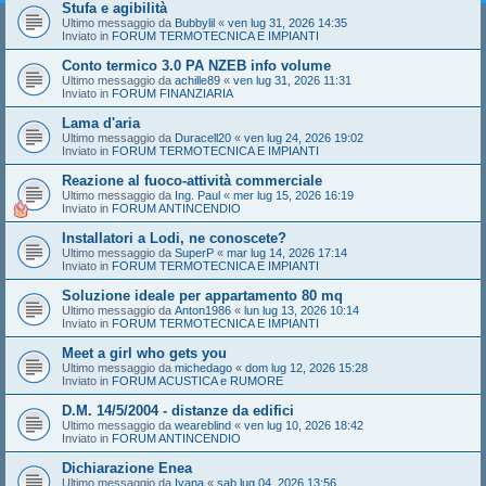
Stufa e agibilità
Ultimo messaggio da
Bubbylil
«
ven lug 31, 2026 14:35
Inviato in
FORUM TERMOTECNICA E IMPIANTI
Conto termico 3.0 PA NZEB info volume
Ultimo messaggio da
achille89
«
ven lug 31, 2026 11:31
Inviato in
FORUM FINANZIARIA
Lama d'aria
Ultimo messaggio da
Duracell20
«
ven lug 24, 2026 19:02
Inviato in
FORUM TERMOTECNICA E IMPIANTI
Reazione al fuoco-attività commerciale
Ultimo messaggio da
Ing. Paul
«
mer lug 15, 2026 16:19
Inviato in
FORUM ANTINCENDIO
Installatori a Lodi, ne conoscete?
Ultimo messaggio da
SuperP
«
mar lug 14, 2026 17:14
Inviato in
FORUM TERMOTECNICA E IMPIANTI
Soluzione ideale per appartamento 80 mq
Ultimo messaggio da
Anton1986
«
lun lug 13, 2026 10:14
Inviato in
FORUM TERMOTECNICA E IMPIANTI
Meet a girl who gets you
Ultimo messaggio da
michedago
«
dom lug 12, 2026 15:28
Inviato in
FORUM ACUSTICA e RUMORE
D.M. 14/5/2004 - distanze da edifici
Ultimo messaggio da
weareblind
«
ven lug 10, 2026 18:42
Inviato in
FORUM ANTINCENDIO
Dichiarazione Enea
Ultimo messaggio da
Ivana
«
sab lug 04, 2026 13:56