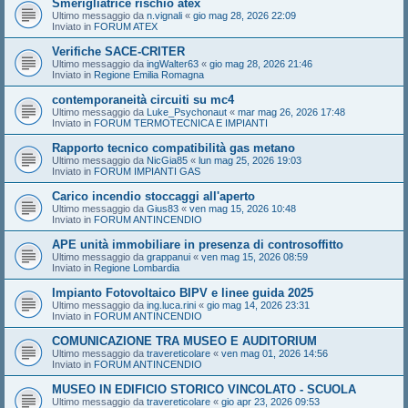
Smerigliatrice rischio atex
Ultimo messaggio da
n.vignali
«
gio mag 28, 2026 22:09
Inviato in
FORUM ATEX
Verifiche SACE-CRITER
Ultimo messaggio da
ingWalter63
«
gio mag 28, 2026 21:46
Inviato in
Regione Emilia Romagna
contemporaneità circuiti su mc4
Ultimo messaggio da
Luke_Psychonaut
«
mar mag 26, 2026 17:48
Inviato in
FORUM TERMOTECNICA E IMPIANTI
Rapporto tecnico compatibilità gas metano
Ultimo messaggio da
NicGia85
«
lun mag 25, 2026 19:03
Inviato in
FORUM IMPIANTI GAS
Carico incendio stoccaggi all'aperto
Ultimo messaggio da
Gius83
«
ven mag 15, 2026 10:48
Inviato in
FORUM ANTINCENDIO
APE unità immobiliare in presenza di controsoffitto
Ultimo messaggio da
grappanui
«
ven mag 15, 2026 08:59
Inviato in
Regione Lombardia
Impianto Fotovoltaico BIPV e linee guida 2025
Ultimo messaggio da
ing.luca.rini
«
gio mag 14, 2026 23:31
Inviato in
FORUM ANTINCENDIO
COMUNICAZIONE TRA MUSEO E AUDITORIUM
Ultimo messaggio da
travereticolare
«
ven mag 01, 2026 14:56
Inviato in
FORUM ANTINCENDIO
MUSEO IN EDIFICIO STORICO VINCOLATO - SCUOLA
Ultimo messaggio da
travereticolare
«
gio apr 23, 2026 09:53