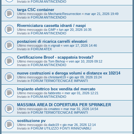
Inviato in
FORUM ANTINCENDIO
targa CSC container
Ultimo messaggio da
MechanicResurrection
«
mar apr 21, 2026 19:49
Inviato in
FORUM ANTINCENDIO
Riverniciatura cassetta idranti / naspi
Ultimo messaggio da
GMP
«
lun apr 20, 2026 16:35
Inviato in
FORUM ANTINCENDIO
postazioni di ricarica carrelli elevatori
Ultimo messaggio da
n.vignali
«
ven apr 17, 2026 14:46
Inviato in
FORUM ATEX
Certificazione Broof - scappatoia trovata?
Ultimo messaggio da
Tom Bishop
«
ven apr 10, 2026 09:12
Inviato in
FORUM ANTINCENDIO
nuove costruzioni e deroga volumi e distanze ex 102/14
Ultimo messaggio da
christian619
«
gio apr 09, 2026 15:24
Inviato in
FORUM TERMOTECNICA E IMPIANTI
Impianto elettrico box vendita del mercato
Ultimo messaggio da
fabbretto
«
mer apr 01, 2026 12:21
Inviato in
FORUM ANTINCENDIO
MASSIMA AREA DI COPERTURA PER SPRINKLER
Ultimo messaggio da
cmatteo
«
mar mar 31, 2026 14:54
Inviato in
FORUM TERMOTECNICA E IMPIANTI
sostituzione pv
Ultimo messaggio da
dado19
«
gio mar 26, 2026 12:14
Inviato in
FORUM UTILIZZO FONTI RINNOVABILI