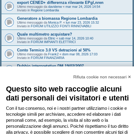
export CENED+ differernza rilevante EPgl,nren
Ultimo messaggio da
davidenw
«
mar mar 24, 2026 14:54
Inviato in
Regione Lombardia
Generatore a biomassa Regione Lombardia
Ultimo messaggio da
Monica P.
«
lun mar 23, 2026 15:32
Inviato in
FORUM UTILIZZO FONTI RINNOVABILI
Quale multimetro acquistare?
Ultimo messaggio da
Eltric
«
sab mar 14, 2026 10:40
Inviato in
FORUM IMPIANTI ELETTRICI
Conto Termico 3.0 VS detrazioni al 50%
Ultimo messaggio da
Frank2
«
dom mar 08, 2026 17:03
Inviato in
FORUM FINANZIARIA
Dubbio interpretativo DM 19/02/2007
Ultimo messaggio da
NoNickName
«
gio mar 05, 2026 10:18
Inviato in
FORUM TERMOTECNICA E IMPIANTI
Rifiuta cookie non necessari ✕
Edificio con sala convegni aumento provvisorio affollamento
Ultimo messaggio da
Sandeman
«
gio feb 26, 2026 14:21
Questo sito web raccoglie alcuni
Inviato in
FORUM ANTINCENDIO
dati personali dei visitatori e utenti
Sistema Valtherm mineral wood - solo i solai e i muri che
compartimentano
Ultimo messaggio da
Andrew1970
«
mar feb 24, 2026 16:35
Con il tuo consenso, noi e i nostri partner utilizziamo i cookie e
Inviato in
FORUM ANTINCENDIO
tecnologie simili per archiviare, accedere ed elaborare i dati
personali come, ad esempio, la visita al sito web o la
personalizzazione degli annunci. Poiché rispettiamo il tuo diritto
Pagina
1
di
20
1
2
3
4
5
20
Pr
La ricerca ha trovato più di 1000 risultati
…
alla privacy, è possibile scegliere di non consentire alcuni tipi di