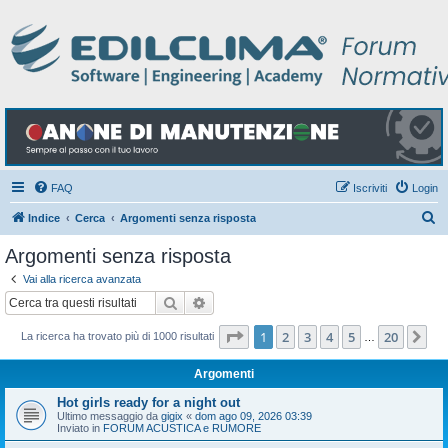
FAQ
Iscriviti
Login
C
Indice
Cerca
Argomenti senza risposta
e
Argomenti senza risposta
r
Vai alla ricerca avanzata
c
Cerca
Ricerca avanzata
a
Pagina
1
di
20
1
2
3
4
5
20
Pr
La ricerca ha trovato più di 1000 risultati
…
Argomenti
Hot girls ready for a night out
Ultimo messaggio da
gigix
«
dom ago 09, 2026 03:39
Inviato in
FORUM ACUSTICA e RUMORE