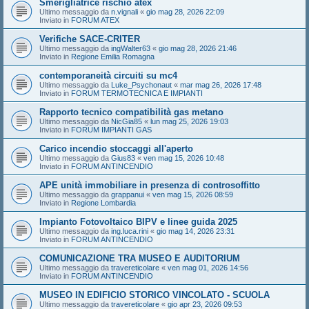
Smerigliatrice rischio atex
Ultimo messaggio da
n.vignali
«
gio mag 28, 2026 22:09
Inviato in
FORUM ATEX
Verifiche SACE-CRITER
Ultimo messaggio da
ingWalter63
«
gio mag 28, 2026 21:46
Inviato in
Regione Emilia Romagna
contemporaneità circuiti su mc4
Ultimo messaggio da
Luke_Psychonaut
«
mar mag 26, 2026 17:48
Inviato in
FORUM TERMOTECNICA E IMPIANTI
Rapporto tecnico compatibilità gas metano
Ultimo messaggio da
NicGia85
«
lun mag 25, 2026 19:03
Inviato in
FORUM IMPIANTI GAS
Carico incendio stoccaggi all'aperto
Ultimo messaggio da
Gius83
«
ven mag 15, 2026 10:48
Inviato in
FORUM ANTINCENDIO
APE unità immobiliare in presenza di controsoffitto
Ultimo messaggio da
grappanui
«
ven mag 15, 2026 08:59
Inviato in
Regione Lombardia
Impianto Fotovoltaico BIPV e linee guida 2025
Ultimo messaggio da
ing.luca.rini
«
gio mag 14, 2026 23:31
Inviato in
FORUM ANTINCENDIO
COMUNICAZIONE TRA MUSEO E AUDITORIUM
Ultimo messaggio da
travereticolare
«
ven mag 01, 2026 14:56
Inviato in
FORUM ANTINCENDIO
MUSEO IN EDIFICIO STORICO VINCOLATO - SCUOLA
Ultimo messaggio da
travereticolare
«
gio apr 23, 2026 09:53