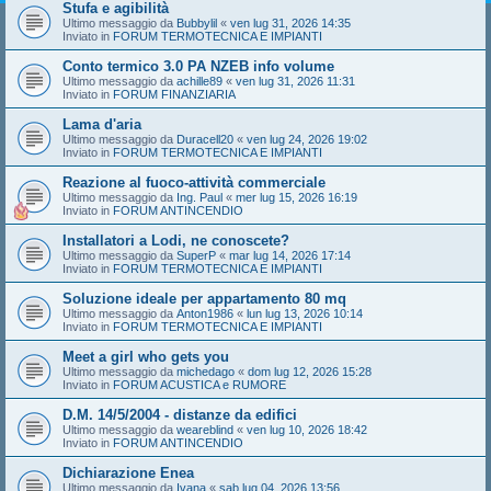
Stufa e agibilità
Ultimo messaggio da
Bubbylil
«
ven lug 31, 2026 14:35
Inviato in
FORUM TERMOTECNICA E IMPIANTI
Conto termico 3.0 PA NZEB info volume
Ultimo messaggio da
achille89
«
ven lug 31, 2026 11:31
Inviato in
FORUM FINANZIARIA
Lama d'aria
Ultimo messaggio da
Duracell20
«
ven lug 24, 2026 19:02
Inviato in
FORUM TERMOTECNICA E IMPIANTI
Reazione al fuoco-attività commerciale
Ultimo messaggio da
Ing. Paul
«
mer lug 15, 2026 16:19
Inviato in
FORUM ANTINCENDIO
Installatori a Lodi, ne conoscete?
Ultimo messaggio da
SuperP
«
mar lug 14, 2026 17:14
Inviato in
FORUM TERMOTECNICA E IMPIANTI
Soluzione ideale per appartamento 80 mq
Ultimo messaggio da
Anton1986
«
lun lug 13, 2026 10:14
Inviato in
FORUM TERMOTECNICA E IMPIANTI
Meet a girl who gets you
Ultimo messaggio da
michedago
«
dom lug 12, 2026 15:28
Inviato in
FORUM ACUSTICA e RUMORE
D.M. 14/5/2004 - distanze da edifici
Ultimo messaggio da
weareblind
«
ven lug 10, 2026 18:42
Inviato in
FORUM ANTINCENDIO
Dichiarazione Enea
Ultimo messaggio da
Ivana
«
sab lug 04, 2026 13:56