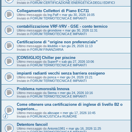
Inviato in
FORUM CERTIFICAZIONE ENERGETICA DEGLI EDIFICI
Collegamento Collettori di Piano EC711
Ultimo messaggio da
Ing.Paff
«
mar giu 30, 2026 16:05
Inviato in
FORUM TERMOTECNICA E IMPIANTI
contabilizzazione VRF-VRV - GSE - conto termico
Ultimo messaggio da
girondone
«
mar giu 30, 2026 11:31
Inviato in
FORUM TERMOTECNICA E IMPIANTI
Certificazione di “origine non preferenziale”
Ultimo messaggio da
ildubbio
«
lun giu 29, 2026 11:13
Inviato in
FORUM FINANZIARIA
[CONSIGLIO] Chiller per piscine
Ultimo messaggio da
SuperP
«
sab giu 27, 2026 10:06
Inviato in
FORUM TERMOTECNICA E IMPIANTI
impianti radianti vecchi senza barriera ossigeno
Ultimo messaggio da
ponca
«
mer giu 24, 2026 15:21
Inviato in
FORUM TERMOTECNICA E IMPIANTI
Problema rumorosità Innova
Ultimo messaggio da
Stema
«
mer giu 24, 2026 10:16
Inviato in
FORUM TERMOTECNICA E IMPIANTI
Come ottenere una certificazione di inglese di livello B2 o
superiore...
Ultimo messaggio da
alissape
«
mer giu 17, 2026 10:45
Inviato in
FORUM ACUSTICA e RUMORE
Detentore fancoil
Ultimo messaggio da
Antonio1981
«
mar giu 16, 2026 11:25