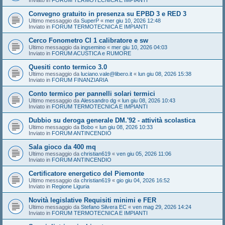
Inviato in
FORUM TERMOTECNICA E IMPIANTI
Convegno gratuito in presenza su EPBD 3 e RED 3
Ultimo messaggio da
SuperP
«
mer giu 10, 2026 12:48
Inviato in
FORUM TERMOTECNICA E IMPIANTI
Cerco Fonometro Cl 1 calibratore e sw
Ultimo messaggio da
ingsemino
«
mer giu 10, 2026 04:03
Inviato in
FORUM ACUSTICA e RUMORE
Quesiti conto termico 3.0
Ultimo messaggio da
luciano.vale@libero.it
«
lun giu 08, 2026 15:38
Inviato in
FORUM FINANZIARIA
Conto termico per pannelli solari termici
Ultimo messaggio da
Alessandro dg
«
lun giu 08, 2026 10:43
Inviato in
FORUM TERMOTECNICA E IMPIANTI
Dubbio su deroga generale DM.'92 - attività scolastica
Ultimo messaggio da
Bobo
«
lun giu 08, 2026 10:33
Inviato in
FORUM ANTINCENDIO
Sala gioco da 400 mq
Ultimo messaggio da
christian619
«
ven giu 05, 2026 11:06
Inviato in
FORUM ANTINCENDIO
Certificatore energetico del Piemonte
Ultimo messaggio da
christian619
«
gio giu 04, 2026 16:52
Inviato in
Regione Liguria
Novità legislative Requisiti minimi e FER
Ultimo messaggio da
Stefano Silvera EC
«
ven mag 29, 2026 14:24
Inviato in
FORUM TERMOTECNICA E IMPIANTI