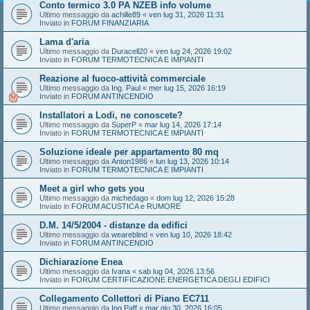
Conto termico 3.0 PA NZEB info volume
Ultimo messaggio da
achille89
«
ven lug 31, 2026 11:31
Inviato in
FORUM FINANZIARIA
Lama d'aria
Ultimo messaggio da
Duracell20
«
ven lug 24, 2026 19:02
Inviato in
FORUM TERMOTECNICA E IMPIANTI
Reazione al fuoco-attività commerciale
Ultimo messaggio da
Ing. Paul
«
mer lug 15, 2026 16:19
Inviato in
FORUM ANTINCENDIO
Installatori a Lodi, ne conoscete?
Ultimo messaggio da
SuperP
«
mar lug 14, 2026 17:14
Inviato in
FORUM TERMOTECNICA E IMPIANTI
Soluzione ideale per appartamento 80 mq
Ultimo messaggio da
Anton1986
«
lun lug 13, 2026 10:14
Inviato in
FORUM TERMOTECNICA E IMPIANTI
Meet a girl who gets you
Ultimo messaggio da
michedago
«
dom lug 12, 2026 15:28
Inviato in
FORUM ACUSTICA e RUMORE
D.M. 14/5/2004 - distanze da edifici
Ultimo messaggio da
weareblind
«
ven lug 10, 2026 18:42
Inviato in
FORUM ANTINCENDIO
Dichiarazione Enea
Ultimo messaggio da
Ivana
«
sab lug 04, 2026 13:56
Inviato in
FORUM CERTIFICAZIONE ENERGETICA DEGLI EDIFICI
Collegamento Collettori di Piano EC711
Ultimo messaggio da
Ing.Paff
«
mar giu 30, 2026 16:05