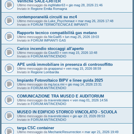
Verifiche SACE-CRITER
Ultimo messaggio da
ingWalter63
«
gio mag 28, 2026 21:46
Inviato in
Regione Emilia Romagna
contemporaneità circuiti su mc4
Ultimo messaggio da
Luke_Psychonaut
«
mar mag 26, 2026 17:48
Inviato in
FORUM TERMOTECNICA E IMPIANTI
Rapporto tecnico compatibilità gas metano
Ultimo messaggio da
NicGia85
«
lun mag 25, 2026 19:03
Inviato in
FORUM IMPIANTI GAS
Carico incendio stoccaggi all'aperto
Ultimo messaggio da
Gius83
«
ven mag 15, 2026 10:48
Inviato in
FORUM ANTINCENDIO
APE unità immobiliare in presenza di controsoffitto
Ultimo messaggio da
grappanui
«
ven mag 15, 2026 08:59
Inviato in
Regione Lombardia
Impianto Fotovoltaico BIPV e linee guida 2025
Ultimo messaggio da
ing.luca.rini
«
gio mag 14, 2026 23:31
Inviato in
FORUM ANTINCENDIO
COMUNICAZIONE TRA MUSEO E AUDITORIUM
Ultimo messaggio da
travereticolare
«
ven mag 01, 2026 14:56
Inviato in
FORUM ANTINCENDIO
MUSEO IN EDIFICIO STORICO VINCOLATO - SCUOLA
Ultimo messaggio da
travereticolare
«
gio apr 23, 2026 09:53
Inviato in
FORUM ANTINCENDIO
targa CSC container
Ultimo messaggio da
MechanicResurrection
«
mar apr 21, 2026 19:49