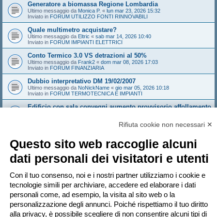
Generatore a biomassa Regione Lombardia
Ultimo messaggio da
Monica P.
«
lun mar 23, 2026 15:32
Inviato in
FORUM UTILIZZO FONTI RINNOVABILI
Quale multimetro acquistare?
Ultimo messaggio da
Eltric
«
sab mar 14, 2026 10:40
Inviato in
FORUM IMPIANTI ELETTRICI
Conto Termico 3.0 VS detrazioni al 50%
Ultimo messaggio da
Frank2
«
dom mar 08, 2026 17:03
Inviato in
FORUM FINANZIARIA
Dubbio interpretativo DM 19/02/2007
Ultimo messaggio da
NoNickName
«
gio mar 05, 2026 10:18
Inviato in
FORUM TERMOTECNICA E IMPIANTI
Edificio con sala convegni aumento provvisorio affollamento
Ultimo messaggio da
Sandeman
«
gio feb 26, 2026 14:21
Inviato in
FORUM ANTINCENDIO
Rifiuta cookie non necessari ✕
Sistema Valtherm mineral wood - solo i solai e i muri che
compartimentano
Questo sito web raccoglie alcuni
Ultimo messaggio da
Andrew1970
«
mar feb 24, 2026 16:35
Inviato in
FORUM ANTINCENDIO
dati personali dei visitatori e utenti
Dominio web abitazionigreen, vi interessa?
Ultimo messaggio da
marcoaroma
«
dom feb 15, 2026 18:34
Con il tuo consenso, noi e i nostri partner utilizziamo i cookie e
Inviato in
FORUM UTILIZZO FONTI RINNOVABILI
tecnologie simili per archiviare, accedere ed elaborare i dati
personali come, ad esempio, la visita al sito web o la
personalizzazione degli annunci. Poiché rispettiamo il tuo diritto
Pagina
1
di
20
1
2
3
4
5
20
Pr
La ricerca ha trovato più di 1000 risultati
…
alla privacy, è possibile scegliere di non consentire alcuni tipi di