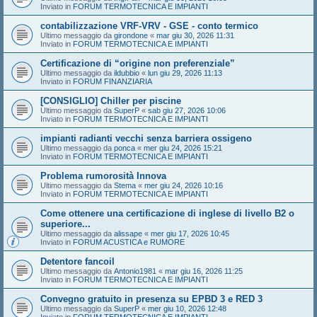
Inviato in
FORUM TERMOTECNICA E IMPIANTI
contabilizzazione VRF-VRV - GSE - conto termico
Ultimo messaggio da
girondone
«
mar giu 30, 2026 11:31
Inviato in
FORUM TERMOTECNICA E IMPIANTI
Certificazione di “origine non preferenziale”
Ultimo messaggio da
ildubbio
«
lun giu 29, 2026 11:13
Inviato in
FORUM FINANZIARIA
[CONSIGLIO] Chiller per piscine
Ultimo messaggio da
SuperP
«
sab giu 27, 2026 10:06
Inviato in
FORUM TERMOTECNICA E IMPIANTI
impianti radianti vecchi senza barriera ossigeno
Ultimo messaggio da
ponca
«
mer giu 24, 2026 15:21
Inviato in
FORUM TERMOTECNICA E IMPIANTI
Problema rumorosità Innova
Ultimo messaggio da
Stema
«
mer giu 24, 2026 10:16
Inviato in
FORUM TERMOTECNICA E IMPIANTI
Come ottenere una certificazione di inglese di livello B2 o
superiore...
Ultimo messaggio da
alissape
«
mer giu 17, 2026 10:45
Inviato in
FORUM ACUSTICA e RUMORE
Detentore fancoil
Ultimo messaggio da
Antonio1981
«
mar giu 16, 2026 11:25
Inviato in
FORUM TERMOTECNICA E IMPIANTI
Convegno gratuito in presenza su EPBD 3 e RED 3
Ultimo messaggio da
SuperP
«
mer giu 10, 2026 12:48