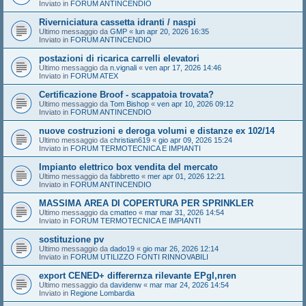
Inviato in
FORUM ANTINCENDIO
Riverniciatura cassetta idranti / naspi
Ultimo messaggio da
GMP
«
lun apr 20, 2026 16:35
Inviato in
FORUM ANTINCENDIO
postazioni di ricarica carrelli elevatori
Ultimo messaggio da
n.vignali
«
ven apr 17, 2026 14:46
Inviato in
FORUM ATEX
Certificazione Broof - scappatoia trovata?
Ultimo messaggio da
Tom Bishop
«
ven apr 10, 2026 09:12
Inviato in
FORUM ANTINCENDIO
nuove costruzioni e deroga volumi e distanze ex 102/14
Ultimo messaggio da
christian619
«
gio apr 09, 2026 15:24
Inviato in
FORUM TERMOTECNICA E IMPIANTI
Impianto elettrico box vendita del mercato
Ultimo messaggio da
fabbretto
«
mer apr 01, 2026 12:21
Inviato in
FORUM ANTINCENDIO
MASSIMA AREA DI COPERTURA PER SPRINKLER
Ultimo messaggio da
cmatteo
«
mar mar 31, 2026 14:54
Inviato in
FORUM TERMOTECNICA E IMPIANTI
sostituzione pv
Ultimo messaggio da
dado19
«
gio mar 26, 2026 12:14
Inviato in
FORUM UTILIZZO FONTI RINNOVABILI
export CENED+ differernza rilevante EPgl,nren
Ultimo messaggio da
davidenw
«
mar mar 24, 2026 14:54
Inviato in
Regione Lombardia