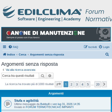
FAQ
Iscriviti
Login
C
Indice
Cerca
Argomenti senza risposta
e
Argomenti senza risposta
r
Vai alla ricerca avanzata
c
Cerca
Ricerca avanzata
a
Pagina
1
di
20
1
2
3
4
5
20
Pr
La ricerca ha trovato più di 1000 risultati
…
Argomenti
Stufa e agibilità
Ultimo messaggio da
Bubbylil
«
ven lug 31, 2026 14:35
Inviato in
FORUM TERMOTECNICA E IMPIANTI