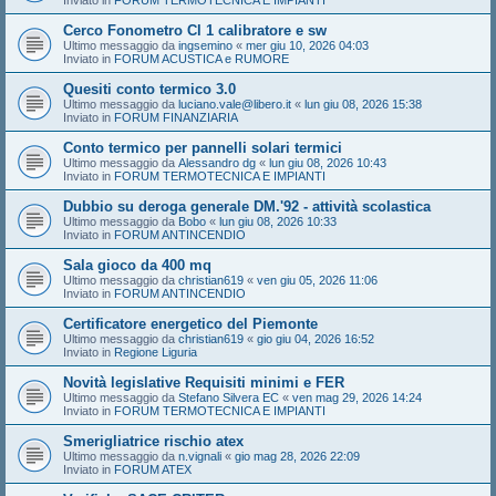
Inviato in
FORUM TERMOTECNICA E IMPIANTI
Cerco Fonometro Cl 1 calibratore e sw
Ultimo messaggio da
ingsemino
«
mer giu 10, 2026 04:03
Inviato in
FORUM ACUSTICA e RUMORE
Quesiti conto termico 3.0
Ultimo messaggio da
luciano.vale@libero.it
«
lun giu 08, 2026 15:38
Inviato in
FORUM FINANZIARIA
Conto termico per pannelli solari termici
Ultimo messaggio da
Alessandro dg
«
lun giu 08, 2026 10:43
Inviato in
FORUM TERMOTECNICA E IMPIANTI
Dubbio su deroga generale DM.'92 - attività scolastica
Ultimo messaggio da
Bobo
«
lun giu 08, 2026 10:33
Inviato in
FORUM ANTINCENDIO
Sala gioco da 400 mq
Ultimo messaggio da
christian619
«
ven giu 05, 2026 11:06
Inviato in
FORUM ANTINCENDIO
Certificatore energetico del Piemonte
Ultimo messaggio da
christian619
«
gio giu 04, 2026 16:52
Inviato in
Regione Liguria
Novità legislative Requisiti minimi e FER
Ultimo messaggio da
Stefano Silvera EC
«
ven mag 29, 2026 14:24
Inviato in
FORUM TERMOTECNICA E IMPIANTI
Smerigliatrice rischio atex
Ultimo messaggio da
n.vignali
«
gio mag 28, 2026 22:09
Inviato in
FORUM ATEX