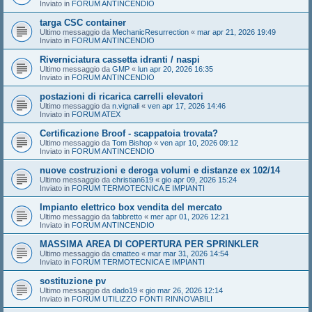
Inviato in
FORUM ANTINCENDIO
targa CSC container
Ultimo messaggio da
MechanicResurrection
«
mar apr 21, 2026 19:49
Inviato in
FORUM ANTINCENDIO
Riverniciatura cassetta idranti / naspi
Ultimo messaggio da
GMP
«
lun apr 20, 2026 16:35
Inviato in
FORUM ANTINCENDIO
postazioni di ricarica carrelli elevatori
Ultimo messaggio da
n.vignali
«
ven apr 17, 2026 14:46
Inviato in
FORUM ATEX
Certificazione Broof - scappatoia trovata?
Ultimo messaggio da
Tom Bishop
«
ven apr 10, 2026 09:12
Inviato in
FORUM ANTINCENDIO
nuove costruzioni e deroga volumi e distanze ex 102/14
Ultimo messaggio da
christian619
«
gio apr 09, 2026 15:24
Inviato in
FORUM TERMOTECNICA E IMPIANTI
Impianto elettrico box vendita del mercato
Ultimo messaggio da
fabbretto
«
mer apr 01, 2026 12:21
Inviato in
FORUM ANTINCENDIO
MASSIMA AREA DI COPERTURA PER SPRINKLER
Ultimo messaggio da
cmatteo
«
mar mar 31, 2026 14:54
Inviato in
FORUM TERMOTECNICA E IMPIANTI
sostituzione pv
Ultimo messaggio da
dado19
«
gio mar 26, 2026 12:14
Inviato in
FORUM UTILIZZO FONTI RINNOVABILI