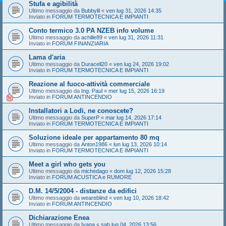
Stufa e agibilità
Ultimo messaggio da
Bubbylil
«
ven lug 31, 2026 14:35
Inviato in
FORUM TERMOTECNICA E IMPIANTI
Conto termico 3.0 PA NZEB info volume
Ultimo messaggio da
achille89
«
ven lug 31, 2026 11:31
Inviato in
FORUM FINANZIARIA
Lama d'aria
Ultimo messaggio da
Duracell20
«
ven lug 24, 2026 19:02
Inviato in
FORUM TERMOTECNICA E IMPIANTI
Reazione al fuoco-attività commerciale
Ultimo messaggio da
Ing. Paul
«
mer lug 15, 2026 16:19
Inviato in
FORUM ANTINCENDIO
Installatori a Lodi, ne conoscete?
Ultimo messaggio da
SuperP
«
mar lug 14, 2026 17:14
Inviato in
FORUM TERMOTECNICA E IMPIANTI
Soluzione ideale per appartamento 80 mq
Ultimo messaggio da
Anton1986
«
lun lug 13, 2026 10:14
Inviato in
FORUM TERMOTECNICA E IMPIANTI
Meet a girl who gets you
Ultimo messaggio da
michedago
«
dom lug 12, 2026 15:28
Inviato in
FORUM ACUSTICA e RUMORE
D.M. 14/5/2004 - distanze da edifici
Ultimo messaggio da
weareblind
«
ven lug 10, 2026 18:42
Inviato in
FORUM ANTINCENDIO
Dichiarazione Enea
Ultimo messaggio da
Ivana
«
sab lug 04, 2026 13:56