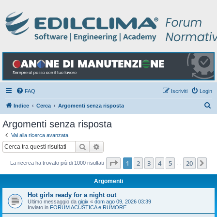
FAQ
Iscriviti
Login
C
Indice
Cerca
Argomenti senza risposta
e
Argomenti senza risposta
r
Vai alla ricerca avanzata
c
Cerca
Ricerca avanzata
a
Pagina
1
di
20
1
2
3
4
5
20
Pr
La ricerca ha trovato più di 1000 risultati
…
Argomenti
Hot girls ready for a night out
Ultimo messaggio da
gigix
«
dom ago 09, 2026 03:39
Inviato in
FORUM ACUSTICA e RUMORE