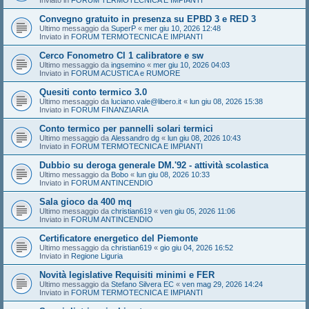
Inviato in
FORUM TERMOTECNICA E IMPIANTI
Convegno gratuito in presenza su EPBD 3 e RED 3
Ultimo messaggio da
SuperP
«
mer giu 10, 2026 12:48
Inviato in
FORUM TERMOTECNICA E IMPIANTI
Cerco Fonometro Cl 1 calibratore e sw
Ultimo messaggio da
ingsemino
«
mer giu 10, 2026 04:03
Inviato in
FORUM ACUSTICA e RUMORE
Quesiti conto termico 3.0
Ultimo messaggio da
luciano.vale@libero.it
«
lun giu 08, 2026 15:38
Inviato in
FORUM FINANZIARIA
Conto termico per pannelli solari termici
Ultimo messaggio da
Alessandro dg
«
lun giu 08, 2026 10:43
Inviato in
FORUM TERMOTECNICA E IMPIANTI
Dubbio su deroga generale DM.'92 - attività scolastica
Ultimo messaggio da
Bobo
«
lun giu 08, 2026 10:33
Inviato in
FORUM ANTINCENDIO
Sala gioco da 400 mq
Ultimo messaggio da
christian619
«
ven giu 05, 2026 11:06
Inviato in
FORUM ANTINCENDIO
Certificatore energetico del Piemonte
Ultimo messaggio da
christian619
«
gio giu 04, 2026 16:52
Inviato in
Regione Liguria
Novità legislative Requisiti minimi e FER
Ultimo messaggio da
Stefano Silvera EC
«
ven mag 29, 2026 14:24
Inviato in
FORUM TERMOTECNICA E IMPIANTI