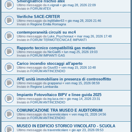
Smerigliatrice rischio atex
Ultimo messaggio da
n.vignali
«
gio mag 28, 2026 22:09
Inviato in
FORUM ATEX
Verifiche SACE-CRITER
Ultimo messaggio da
ingWalter63
«
gio mag 28, 2026 21:46
Inviato in
Regione Emilia Romagna
contemporaneità circuiti su mc4
Ultimo messaggio da
Luke_Psychonaut
«
mar mag 26, 2026 17:48
Inviato in
FORUM TERMOTECNICA E IMPIANTI
Rapporto tecnico compatibilità gas metano
Ultimo messaggio da
NicGia85
«
lun mag 25, 2026 19:03
Inviato in
FORUM IMPIANTI GAS
Carico incendio stoccaggi all'aperto
Ultimo messaggio da
Gius83
«
ven mag 15, 2026 10:48
Inviato in
FORUM ANTINCENDIO
APE unità immobiliare in presenza di controsoffitto
Ultimo messaggio da
grappanui
«
ven mag 15, 2026 08:59
Inviato in
Regione Lombardia
Impianto Fotovoltaico BIPV e linee guida 2025
Ultimo messaggio da
ing.luca.rini
«
gio mag 14, 2026 23:31
Inviato in
FORUM ANTINCENDIO
COMUNICAZIONE TRA MUSEO E AUDITORIUM
Ultimo messaggio da
travereticolare
«
ven mag 01, 2026 14:56
Inviato in
FORUM ANTINCENDIO
MUSEO IN EDIFICIO STORICO VINCOLATO - SCUOLA
Ultimo messaggio da
travereticolare
«
gio apr 23, 2026 09:53