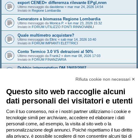
export CENED+ differernza rilevante EPgl,nren
Ultimo messaggio da
davidenw
«
mar mar 24, 2026 14:54
Inviato in
Regione Lombardia
Generatore a biomassa Regione Lombardia
Ultimo messaggio da
Monica P.
«
lun mar 23, 2026 15:32
Inviato in
FORUM UTILIZZO FONTI RINNOVABILI
Quale multimetro acquistare?
Ultimo messaggio da
Eltric
«
sab mar 14, 2026 10:40
Inviato in
FORUM IMPIANTI ELETTRICI
Conto Termico 3.0 VS detrazioni al 50%
Ultimo messaggio da
Frank2
«
dom mar 08, 2026 17:03
Inviato in
FORUM FINANZIARIA
Dubbio interpretativo DM 19/02/2007
Ultimo messaggio da
NoNickName
«
gio mar 05, 2026 10:18
Inviato in
FORUM TERMOTECNICA E IMPIANTI
Rifiuta cookie non necessari ✕
Edificio con sala convegni aumento provvisorio affollamento
Ultimo messaggio da
Sandeman
«
gio feb 26, 2026 14:21
Questo sito web raccoglie alcuni
Inviato in
FORUM ANTINCENDIO
dati personali dei visitatori e utenti
Sistema Valtherm mineral wood - solo i solai e i muri che
compartimentano
Ultimo messaggio da
Andrew1970
«
mar feb 24, 2026 16:35
Con il tuo consenso, noi e i nostri partner utilizziamo i cookie e
Inviato in
FORUM ANTINCENDIO
tecnologie simili per archiviare, accedere ed elaborare i dati
personali come, ad esempio, la visita al sito web o la
personalizzazione degli annunci. Poiché rispettiamo il tuo diritto
Pagina
1
di
20
1
2
3
4
5
20
Pr
La ricerca ha trovato più di 1000 risultati
…
alla privacy, è possibile scegliere di non consentire alcuni tipi di