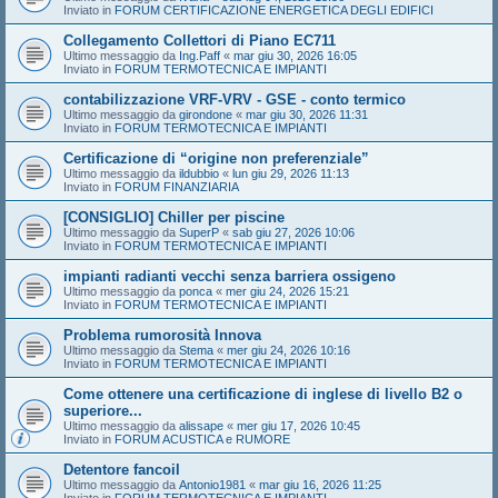
Inviato in
FORUM CERTIFICAZIONE ENERGETICA DEGLI EDIFICI
Collegamento Collettori di Piano EC711
Ultimo messaggio da
Ing.Paff
«
mar giu 30, 2026 16:05
Inviato in
FORUM TERMOTECNICA E IMPIANTI
contabilizzazione VRF-VRV - GSE - conto termico
Ultimo messaggio da
girondone
«
mar giu 30, 2026 11:31
Inviato in
FORUM TERMOTECNICA E IMPIANTI
Certificazione di “origine non preferenziale”
Ultimo messaggio da
ildubbio
«
lun giu 29, 2026 11:13
Inviato in
FORUM FINANZIARIA
[CONSIGLIO] Chiller per piscine
Ultimo messaggio da
SuperP
«
sab giu 27, 2026 10:06
Inviato in
FORUM TERMOTECNICA E IMPIANTI
impianti radianti vecchi senza barriera ossigeno
Ultimo messaggio da
ponca
«
mer giu 24, 2026 15:21
Inviato in
FORUM TERMOTECNICA E IMPIANTI
Problema rumorosità Innova
Ultimo messaggio da
Stema
«
mer giu 24, 2026 10:16
Inviato in
FORUM TERMOTECNICA E IMPIANTI
Come ottenere una certificazione di inglese di livello B2 o
superiore...
Ultimo messaggio da
alissape
«
mer giu 17, 2026 10:45
Inviato in
FORUM ACUSTICA e RUMORE
Detentore fancoil
Ultimo messaggio da
Antonio1981
«
mar giu 16, 2026 11:25