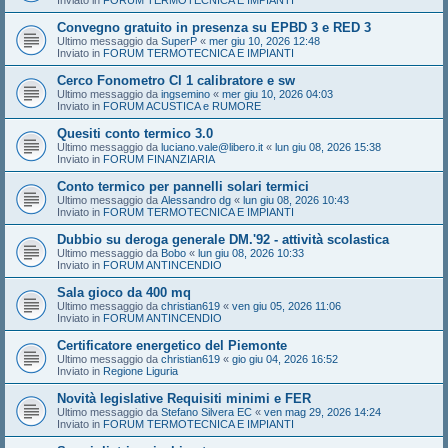
Inviato in
FORUM TERMOTECNICA E IMPIANTI
Convegno gratuito in presenza su EPBD 3 e RED 3
Ultimo messaggio da
SuperP
«
mer giu 10, 2026 12:48
Inviato in
FORUM TERMOTECNICA E IMPIANTI
Cerco Fonometro Cl 1 calibratore e sw
Ultimo messaggio da
ingsemino
«
mer giu 10, 2026 04:03
Inviato in
FORUM ACUSTICA e RUMORE
Quesiti conto termico 3.0
Ultimo messaggio da
luciano.vale@libero.it
«
lun giu 08, 2026 15:38
Inviato in
FORUM FINANZIARIA
Conto termico per pannelli solari termici
Ultimo messaggio da
Alessandro dg
«
lun giu 08, 2026 10:43
Inviato in
FORUM TERMOTECNICA E IMPIANTI
Dubbio su deroga generale DM.'92 - attività scolastica
Ultimo messaggio da
Bobo
«
lun giu 08, 2026 10:33
Inviato in
FORUM ANTINCENDIO
Sala gioco da 400 mq
Ultimo messaggio da
christian619
«
ven giu 05, 2026 11:06
Inviato in
FORUM ANTINCENDIO
Certificatore energetico del Piemonte
Ultimo messaggio da
christian619
«
gio giu 04, 2026 16:52
Inviato in
Regione Liguria
Novità legislative Requisiti minimi e FER
Ultimo messaggio da
Stefano Silvera EC
«
ven mag 29, 2026 14:24
Inviato in
FORUM TERMOTECNICA E IMPIANTI