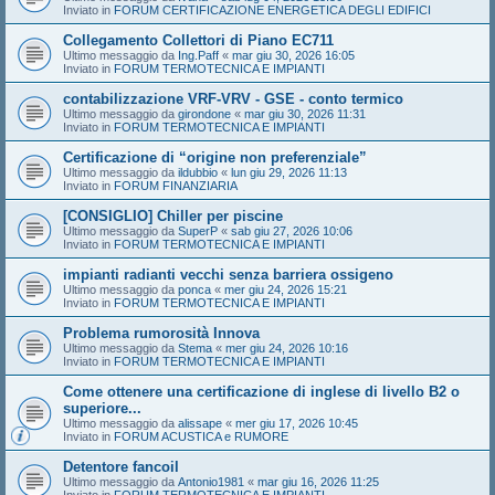
Inviato in
FORUM CERTIFICAZIONE ENERGETICA DEGLI EDIFICI
Collegamento Collettori di Piano EC711
Ultimo messaggio da
Ing.Paff
«
mar giu 30, 2026 16:05
Inviato in
FORUM TERMOTECNICA E IMPIANTI
contabilizzazione VRF-VRV - GSE - conto termico
Ultimo messaggio da
girondone
«
mar giu 30, 2026 11:31
Inviato in
FORUM TERMOTECNICA E IMPIANTI
Certificazione di “origine non preferenziale”
Ultimo messaggio da
ildubbio
«
lun giu 29, 2026 11:13
Inviato in
FORUM FINANZIARIA
[CONSIGLIO] Chiller per piscine
Ultimo messaggio da
SuperP
«
sab giu 27, 2026 10:06
Inviato in
FORUM TERMOTECNICA E IMPIANTI
impianti radianti vecchi senza barriera ossigeno
Ultimo messaggio da
ponca
«
mer giu 24, 2026 15:21
Inviato in
FORUM TERMOTECNICA E IMPIANTI
Problema rumorosità Innova
Ultimo messaggio da
Stema
«
mer giu 24, 2026 10:16
Inviato in
FORUM TERMOTECNICA E IMPIANTI
Come ottenere una certificazione di inglese di livello B2 o
superiore...
Ultimo messaggio da
alissape
«
mer giu 17, 2026 10:45
Inviato in
FORUM ACUSTICA e RUMORE
Detentore fancoil
Ultimo messaggio da
Antonio1981
«
mar giu 16, 2026 11:25