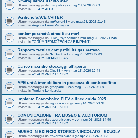
Smerigliatrice rischio atex
Ultimo messaggio da
n.vignali
«
gio mag 28, 2026 22:09
Inviato in
FORUM ATEX
Verifiche SACE-CRITER
Ultimo messaggio da
ingWalter63
«
gio mag 28, 2026 21:46
Inviato in
Regione Emilia Romagna
contemporaneità circuiti su mc4
Ultimo messaggio da
Luke_Psychonaut
«
mar mag 26, 2026 17:48
Inviato in
FORUM TERMOTECNICA E IMPIANTI
Rapporto tecnico compatibilità gas metano
Ultimo messaggio da
NicGia85
«
lun mag 25, 2026 19:03
Inviato in
FORUM IMPIANTI GAS
Carico incendio stoccaggi all'aperto
Ultimo messaggio da
Gius83
«
ven mag 15, 2026 10:48
Inviato in
FORUM ANTINCENDIO
APE unità immobiliare in presenza di controsoffitto
Ultimo messaggio da
grappanui
«
ven mag 15, 2026 08:59
Inviato in
Regione Lombardia
Impianto Fotovoltaico BIPV e linee guida 2025
Ultimo messaggio da
ing.luca.rini
«
gio mag 14, 2026 23:31
Inviato in
FORUM ANTINCENDIO
COMUNICAZIONE TRA MUSEO E AUDITORIUM
Ultimo messaggio da
travereticolare
«
ven mag 01, 2026 14:56
Inviato in
FORUM ANTINCENDIO
MUSEO IN EDIFICIO STORICO VINCOLATO - SCUOLA
Ultimo messaggio da
travereticolare
«
gio apr 23, 2026 09:53