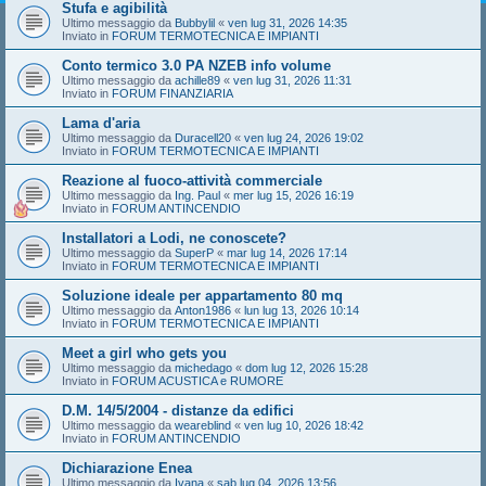
Stufa e agibilità
Ultimo messaggio da
Bubbylil
«
ven lug 31, 2026 14:35
Inviato in
FORUM TERMOTECNICA E IMPIANTI
Conto termico 3.0 PA NZEB info volume
Ultimo messaggio da
achille89
«
ven lug 31, 2026 11:31
Inviato in
FORUM FINANZIARIA
Lama d'aria
Ultimo messaggio da
Duracell20
«
ven lug 24, 2026 19:02
Inviato in
FORUM TERMOTECNICA E IMPIANTI
Reazione al fuoco-attività commerciale
Ultimo messaggio da
Ing. Paul
«
mer lug 15, 2026 16:19
Inviato in
FORUM ANTINCENDIO
Installatori a Lodi, ne conoscete?
Ultimo messaggio da
SuperP
«
mar lug 14, 2026 17:14
Inviato in
FORUM TERMOTECNICA E IMPIANTI
Soluzione ideale per appartamento 80 mq
Ultimo messaggio da
Anton1986
«
lun lug 13, 2026 10:14
Inviato in
FORUM TERMOTECNICA E IMPIANTI
Meet a girl who gets you
Ultimo messaggio da
michedago
«
dom lug 12, 2026 15:28
Inviato in
FORUM ACUSTICA e RUMORE
D.M. 14/5/2004 - distanze da edifici
Ultimo messaggio da
weareblind
«
ven lug 10, 2026 18:42
Inviato in
FORUM ANTINCENDIO
Dichiarazione Enea
Ultimo messaggio da
Ivana
«
sab lug 04, 2026 13:56