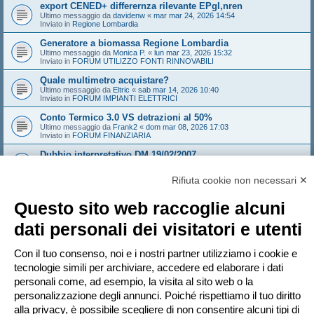
export CENED+ differernza rilevante EPgl,nren
Ultimo messaggio da
davidenw
«
mar mar 24, 2026 14:54
Inviato in
Regione Lombardia
Generatore a biomassa Regione Lombardia
Ultimo messaggio da
Monica P.
«
lun mar 23, 2026 15:32
Inviato in
FORUM UTILIZZO FONTI RINNOVABILI
Quale multimetro acquistare?
Ultimo messaggio da
Eltric
«
sab mar 14, 2026 10:40
Inviato in
FORUM IMPIANTI ELETTRICI
Conto Termico 3.0 VS detrazioni al 50%
Ultimo messaggio da
Frank2
«
dom mar 08, 2026 17:03
Inviato in
FORUM FINANZIARIA
Dubbio interpretativo DM 19/02/2007
Ultimo messaggio da
NoNickName
«
gio mar 05, 2026 10:18
Inviato in
FORUM TERMOTECNICA E IMPIANTI
Rifiuta cookie non necessari ✕
Edificio con sala convegni aumento provvisorio affollamento
Ultimo messaggio da
Sandeman
«
gio feb 26, 2026 14:21
Questo sito web raccoglie alcuni
Inviato in
FORUM ANTINCENDIO
dati personali dei visitatori e utenti
Sistema Valtherm mineral wood - solo i solai e i muri che
compartimentano
Ultimo messaggio da
Andrew1970
«
mar feb 24, 2026 16:35
Con il tuo consenso, noi e i nostri partner utilizziamo i cookie e
Inviato in
FORUM ANTINCENDIO
tecnologie simili per archiviare, accedere ed elaborare i dati
personali come, ad esempio, la visita al sito web o la
personalizzazione degli annunci. Poiché rispettiamo il tuo diritto
Pagina
1
di
20
1
2
3
4
5
20
Pr
La ricerca ha trovato più di 1000 risultati
…
alla privacy, è possibile scegliere di non consentire alcuni tipi di