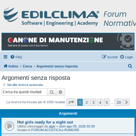
FAQ
Iscriviti
Login
C
Indice
Cerca
Argomenti senza risposta
e
Argomenti senza risposta
r
Vai alla ricerca avanzata
c
Cerca
Ricerca avanzata
a
Pagina
1
di
20
1
2
3
4
5
20
Pr
La ricerca ha trovato più di 1000 risultati
…
Argomenti
Hot girls ready for a night out
Ultimo messaggio da
gigix
«
dom ago 09, 2026 03:39
Inviato in
FORUM ACUSTICA e RUMORE