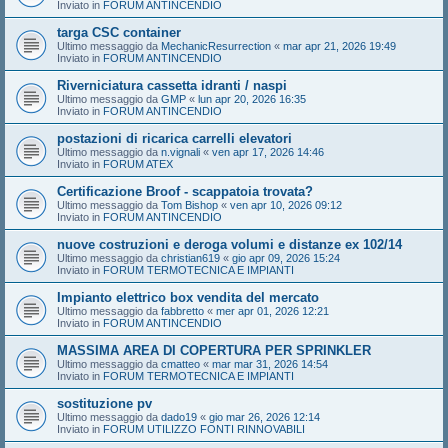
Inviato in
FORUM ANTINCENDIO
targa CSC container
Ultimo messaggio da
MechanicResurrection
«
mar apr 21, 2026 19:49
Inviato in
FORUM ANTINCENDIO
Riverniciatura cassetta idranti / naspi
Ultimo messaggio da
GMP
«
lun apr 20, 2026 16:35
Inviato in
FORUM ANTINCENDIO
postazioni di ricarica carrelli elevatori
Ultimo messaggio da
n.vignali
«
ven apr 17, 2026 14:46
Inviato in
FORUM ATEX
Certificazione Broof - scappatoia trovata?
Ultimo messaggio da
Tom Bishop
«
ven apr 10, 2026 09:12
Inviato in
FORUM ANTINCENDIO
nuove costruzioni e deroga volumi e distanze ex 102/14
Ultimo messaggio da
christian619
«
gio apr 09, 2026 15:24
Inviato in
FORUM TERMOTECNICA E IMPIANTI
Impianto elettrico box vendita del mercato
Ultimo messaggio da
fabbretto
«
mer apr 01, 2026 12:21
Inviato in
FORUM ANTINCENDIO
MASSIMA AREA DI COPERTURA PER SPRINKLER
Ultimo messaggio da
cmatteo
«
mar mar 31, 2026 14:54
Inviato in
FORUM TERMOTECNICA E IMPIANTI
sostituzione pv
Ultimo messaggio da
dado19
«
gio mar 26, 2026 12:14
Inviato in
FORUM UTILIZZO FONTI RINNOVABILI