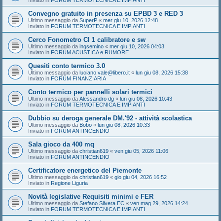
Inviato in
FORUM TERMOTECNICA E IMPIANTI
Convegno gratuito in presenza su EPBD 3 e RED 3
Ultimo messaggio da
SuperP
«
mer giu 10, 2026 12:48
Inviato in
FORUM TERMOTECNICA E IMPIANTI
Cerco Fonometro Cl 1 calibratore e sw
Ultimo messaggio da
ingsemino
«
mer giu 10, 2026 04:03
Inviato in
FORUM ACUSTICA e RUMORE
Quesiti conto termico 3.0
Ultimo messaggio da
luciano.vale@libero.it
«
lun giu 08, 2026 15:38
Inviato in
FORUM FINANZIARIA
Conto termico per pannelli solari termici
Ultimo messaggio da
Alessandro dg
«
lun giu 08, 2026 10:43
Inviato in
FORUM TERMOTECNICA E IMPIANTI
Dubbio su deroga generale DM.'92 - attività scolastica
Ultimo messaggio da
Bobo
«
lun giu 08, 2026 10:33
Inviato in
FORUM ANTINCENDIO
Sala gioco da 400 mq
Ultimo messaggio da
christian619
«
ven giu 05, 2026 11:06
Inviato in
FORUM ANTINCENDIO
Certificatore energetico del Piemonte
Ultimo messaggio da
christian619
«
gio giu 04, 2026 16:52
Inviato in
Regione Liguria
Novità legislative Requisiti minimi e FER
Ultimo messaggio da
Stefano Silvera EC
«
ven mag 29, 2026 14:24
Inviato in
FORUM TERMOTECNICA E IMPIANTI