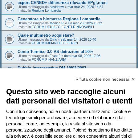
export CENED+ differernza rilevante EPgl,nren
Ultimo messaggio da
davidenw
«
mar mar 24, 2026 14:54
Inviato in
Regione Lombardia
Generatore a biomassa Regione Lombardia
Ultimo messaggio da
Monica P.
«
lun mar 23, 2026 15:32
Inviato in
FORUM UTILIZZO FONTI RINNOVABILI
Quale multimetro acquistare?
Ultimo messaggio da
Eltric
«
sab mar 14, 2026 10:40
Inviato in
FORUM IMPIANTI ELETTRICI
Conto Termico 3.0 VS detrazioni al 50%
Ultimo messaggio da
Frank2
«
dom mar 08, 2026 17:03
Inviato in
FORUM FINANZIARIA
Dubbio interpretativo DM 19/02/2007
Ultimo messaggio da
NoNickName
«
gio mar 05, 2026 10:18
Inviato in
FORUM TERMOTECNICA E IMPIANTI
Rifiuta cookie non necessari ✕
Edificio con sala convegni aumento provvisorio affollamento
Ultimo messaggio da
Sandeman
«
gio feb 26, 2026 14:21
Questo sito web raccoglie alcuni
Inviato in
FORUM ANTINCENDIO
dati personali dei visitatori e utenti
Sistema Valtherm mineral wood - solo i solai e i muri che
compartimentano
Ultimo messaggio da
Andrew1970
«
mar feb 24, 2026 16:35
Con il tuo consenso, noi e i nostri partner utilizziamo i cookie e
Inviato in
FORUM ANTINCENDIO
tecnologie simili per archiviare, accedere ed elaborare i dati
personali come, ad esempio, la visita al sito web o la
personalizzazione degli annunci. Poiché rispettiamo il tuo diritto
Pagina
1
di
20
1
2
3
4
5
20
Pr
La ricerca ha trovato più di 1000 risultati
…
alla privacy, è possibile scegliere di non consentire alcuni tipi di