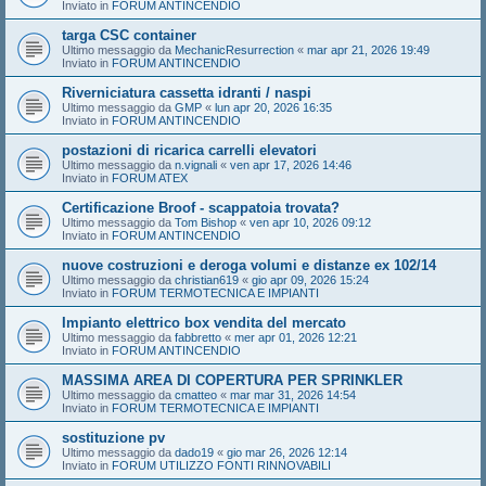
Inviato in
FORUM ANTINCENDIO
targa CSC container
Ultimo messaggio da
MechanicResurrection
«
mar apr 21, 2026 19:49
Inviato in
FORUM ANTINCENDIO
Riverniciatura cassetta idranti / naspi
Ultimo messaggio da
GMP
«
lun apr 20, 2026 16:35
Inviato in
FORUM ANTINCENDIO
postazioni di ricarica carrelli elevatori
Ultimo messaggio da
n.vignali
«
ven apr 17, 2026 14:46
Inviato in
FORUM ATEX
Certificazione Broof - scappatoia trovata?
Ultimo messaggio da
Tom Bishop
«
ven apr 10, 2026 09:12
Inviato in
FORUM ANTINCENDIO
nuove costruzioni e deroga volumi e distanze ex 102/14
Ultimo messaggio da
christian619
«
gio apr 09, 2026 15:24
Inviato in
FORUM TERMOTECNICA E IMPIANTI
Impianto elettrico box vendita del mercato
Ultimo messaggio da
fabbretto
«
mer apr 01, 2026 12:21
Inviato in
FORUM ANTINCENDIO
MASSIMA AREA DI COPERTURA PER SPRINKLER
Ultimo messaggio da
cmatteo
«
mar mar 31, 2026 14:54
Inviato in
FORUM TERMOTECNICA E IMPIANTI
sostituzione pv
Ultimo messaggio da
dado19
«
gio mar 26, 2026 12:14
Inviato in
FORUM UTILIZZO FONTI RINNOVABILI