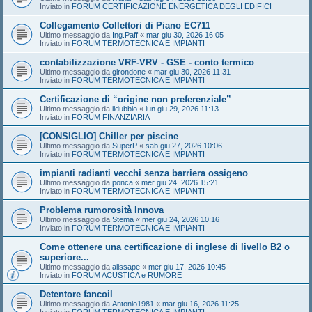
Inviato in
FORUM CERTIFICAZIONE ENERGETICA DEGLI EDIFICI
Collegamento Collettori di Piano EC711
Ultimo messaggio da
Ing.Paff
«
mar giu 30, 2026 16:05
Inviato in
FORUM TERMOTECNICA E IMPIANTI
contabilizzazione VRF-VRV - GSE - conto termico
Ultimo messaggio da
girondone
«
mar giu 30, 2026 11:31
Inviato in
FORUM TERMOTECNICA E IMPIANTI
Certificazione di “origine non preferenziale”
Ultimo messaggio da
ildubbio
«
lun giu 29, 2026 11:13
Inviato in
FORUM FINANZIARIA
[CONSIGLIO] Chiller per piscine
Ultimo messaggio da
SuperP
«
sab giu 27, 2026 10:06
Inviato in
FORUM TERMOTECNICA E IMPIANTI
impianti radianti vecchi senza barriera ossigeno
Ultimo messaggio da
ponca
«
mer giu 24, 2026 15:21
Inviato in
FORUM TERMOTECNICA E IMPIANTI
Problema rumorosità Innova
Ultimo messaggio da
Stema
«
mer giu 24, 2026 10:16
Inviato in
FORUM TERMOTECNICA E IMPIANTI
Come ottenere una certificazione di inglese di livello B2 o
superiore...
Ultimo messaggio da
alissape
«
mer giu 17, 2026 10:45
Inviato in
FORUM ACUSTICA e RUMORE
Detentore fancoil
Ultimo messaggio da
Antonio1981
«
mar giu 16, 2026 11:25