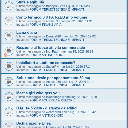
Stufa e agibilità
Ultimo messaggio da
Bubbylil
«
ven lug 31, 2026 14:35
Inviato in
FORUM TERMOTECNICA E IMPIANTI
Conto termico 3.0 PA NZEB info volume
Ultimo messaggio da
achille89
«
ven lug 31, 2026 11:31
Inviato in
FORUM FINANZIARIA
Lama d'aria
Ultimo messaggio da
Duracell20
«
ven lug 24, 2026 19:02
Inviato in
FORUM TERMOTECNICA E IMPIANTI
Reazione al fuoco-attività commerciale
Ultimo messaggio da
Ing. Paul
«
mer lug 15, 2026 16:19
Inviato in
FORUM ANTINCENDIO
Installatori a Lodi, ne conoscete?
Ultimo messaggio da
SuperP
«
mar lug 14, 2026 17:14
Inviato in
FORUM TERMOTECNICA E IMPIANTI
Soluzione ideale per appartamento 80 mq
Ultimo messaggio da
Anton1986
«
lun lug 13, 2026 10:14
Inviato in
FORUM TERMOTECNICA E IMPIANTI
Meet a girl who gets you
Ultimo messaggio da
michedago
«
dom lug 12, 2026 15:28
Inviato in
FORUM ACUSTICA e RUMORE
D.M. 14/5/2004 - distanze da edifici
Ultimo messaggio da
weareblind
«
ven lug 10, 2026 18:42
Inviato in
FORUM ANTINCENDIO
Dichiarazione Enea
Ultimo messaggio da
Ivana
«
sab lug 04, 2026 13:56