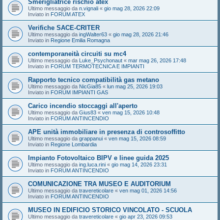
Smerigliatrice rischio atex
Ultimo messaggio da
n.vignali
«
gio mag 28, 2026 22:09
Inviato in
FORUM ATEX
Verifiche SACE-CRITER
Ultimo messaggio da
ingWalter63
«
gio mag 28, 2026 21:46
Inviato in
Regione Emilia Romagna
contemporaneità circuiti su mc4
Ultimo messaggio da
Luke_Psychonaut
«
mar mag 26, 2026 17:48
Inviato in
FORUM TERMOTECNICA E IMPIANTI
Rapporto tecnico compatibilità gas metano
Ultimo messaggio da
NicGia85
«
lun mag 25, 2026 19:03
Inviato in
FORUM IMPIANTI GAS
Carico incendio stoccaggi all'aperto
Ultimo messaggio da
Gius83
«
ven mag 15, 2026 10:48
Inviato in
FORUM ANTINCENDIO
APE unità immobiliare in presenza di controsoffitto
Ultimo messaggio da
grappanui
«
ven mag 15, 2026 08:59
Inviato in
Regione Lombardia
Impianto Fotovoltaico BIPV e linee guida 2025
Ultimo messaggio da
ing.luca.rini
«
gio mag 14, 2026 23:31
Inviato in
FORUM ANTINCENDIO
COMUNICAZIONE TRA MUSEO E AUDITORIUM
Ultimo messaggio da
travereticolare
«
ven mag 01, 2026 14:56
Inviato in
FORUM ANTINCENDIO
MUSEO IN EDIFICIO STORICO VINCOLATO - SCUOLA
Ultimo messaggio da
travereticolare
«
gio apr 23, 2026 09:53