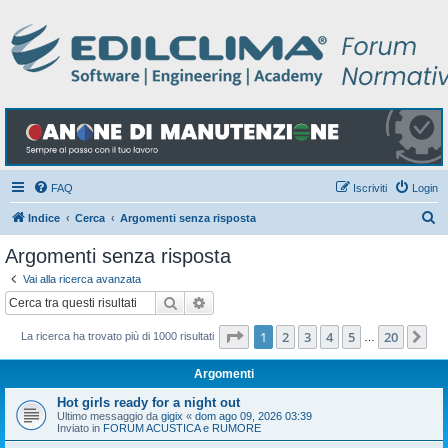
FAQ
Iscriviti
Login
C
Indice
Cerca
Argomenti senza risposta
e
Argomenti senza risposta
r
Vai alla ricerca avanzata
c
Cerca
Ricerca avanzata
a
Pagina
1
di
20
1
2
3
4
5
20
Pr
La ricerca ha trovato più di 1000 risultati
…
Argomenti
Hot girls ready for a night out
Ultimo messaggio da
gigix
«
dom ago 09, 2026 03:39
Inviato in
FORUM ACUSTICA e RUMORE