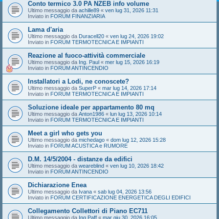
Conto termico 3.0 PA NZEB info volume
Ultimo messaggio da
achille89
«
ven lug 31, 2026 11:31
Inviato in
FORUM FINANZIARIA
Lama d'aria
Ultimo messaggio da
Duracell20
«
ven lug 24, 2026 19:02
Inviato in
FORUM TERMOTECNICA E IMPIANTI
Reazione al fuoco-attività commerciale
Ultimo messaggio da
Ing. Paul
«
mer lug 15, 2026 16:19
Inviato in
FORUM ANTINCENDIO
Installatori a Lodi, ne conoscete?
Ultimo messaggio da
SuperP
«
mar lug 14, 2026 17:14
Inviato in
FORUM TERMOTECNICA E IMPIANTI
Soluzione ideale per appartamento 80 mq
Ultimo messaggio da
Anton1986
«
lun lug 13, 2026 10:14
Inviato in
FORUM TERMOTECNICA E IMPIANTI
Meet a girl who gets you
Ultimo messaggio da
michedago
«
dom lug 12, 2026 15:28
Inviato in
FORUM ACUSTICA e RUMORE
D.M. 14/5/2004 - distanze da edifici
Ultimo messaggio da
weareblind
«
ven lug 10, 2026 18:42
Inviato in
FORUM ANTINCENDIO
Dichiarazione Enea
Ultimo messaggio da
Ivana
«
sab lug 04, 2026 13:56
Inviato in
FORUM CERTIFICAZIONE ENERGETICA DEGLI EDIFICI
Collegamento Collettori di Piano EC711
Ultimo messaggio da
Ing.Paff
«
mar giu 30, 2026 16:05