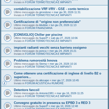
Inviato in
FORUM TERMOTECNICA E IMPIANTI
contabilizzazione VRF-VRV - GSE - conto termico
Ultimo messaggio da
girondone
«
mar giu 30, 2026 11:31
Inviato in
FORUM TERMOTECNICA E IMPIANTI
Certificazione di “origine non preferenziale”
Ultimo messaggio da
ildubbio
«
lun giu 29, 2026 11:13
Inviato in
FORUM FINANZIARIA
[CONSIGLIO] Chiller per piscine
Ultimo messaggio da
SuperP
«
sab giu 27, 2026 10:06
Inviato in
FORUM TERMOTECNICA E IMPIANTI
impianti radianti vecchi senza barriera ossigeno
Ultimo messaggio da
ponca
«
mer giu 24, 2026 15:21
Inviato in
FORUM TERMOTECNICA E IMPIANTI
Problema rumorosità Innova
Ultimo messaggio da
Stema
«
mer giu 24, 2026 10:16
Inviato in
FORUM TERMOTECNICA E IMPIANTI
Come ottenere una certificazione di inglese di livello B2 o
superiore...
Ultimo messaggio da
alissape
«
mer giu 17, 2026 10:45
Inviato in
FORUM ACUSTICA e RUMORE
Detentore fancoil
Ultimo messaggio da
Antonio1981
«
mar giu 16, 2026 11:25
Inviato in
FORUM TERMOTECNICA E IMPIANTI
Convegno gratuito in presenza su EPBD 3 e RED 3
Ultimo messaggio da
SuperP
«
mer giu 10, 2026 12:48