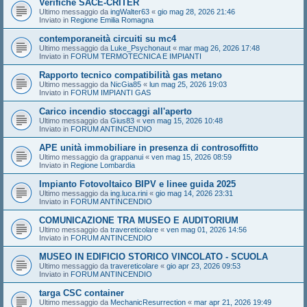
Verifiche SACE-CRITER
Ultimo messaggio da
ingWalter63
«
gio mag 28, 2026 21:46
Inviato in
Regione Emilia Romagna
contemporaneità circuiti su mc4
Ultimo messaggio da
Luke_Psychonaut
«
mar mag 26, 2026 17:48
Inviato in
FORUM TERMOTECNICA E IMPIANTI
Rapporto tecnico compatibilità gas metano
Ultimo messaggio da
NicGia85
«
lun mag 25, 2026 19:03
Inviato in
FORUM IMPIANTI GAS
Carico incendio stoccaggi all'aperto
Ultimo messaggio da
Gius83
«
ven mag 15, 2026 10:48
Inviato in
FORUM ANTINCENDIO
APE unità immobiliare in presenza di controsoffitto
Ultimo messaggio da
grappanui
«
ven mag 15, 2026 08:59
Inviato in
Regione Lombardia
Impianto Fotovoltaico BIPV e linee guida 2025
Ultimo messaggio da
ing.luca.rini
«
gio mag 14, 2026 23:31
Inviato in
FORUM ANTINCENDIO
COMUNICAZIONE TRA MUSEO E AUDITORIUM
Ultimo messaggio da
travereticolare
«
ven mag 01, 2026 14:56
Inviato in
FORUM ANTINCENDIO
MUSEO IN EDIFICIO STORICO VINCOLATO - SCUOLA
Ultimo messaggio da
travereticolare
«
gio apr 23, 2026 09:53
Inviato in
FORUM ANTINCENDIO
targa CSC container
Ultimo messaggio da
MechanicResurrection
«
mar apr 21, 2026 19:49