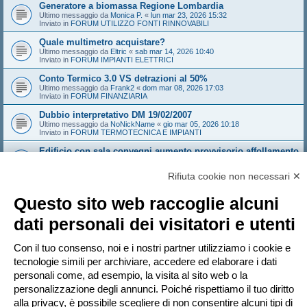
Generatore a biomassa Regione Lombardia
Ultimo messaggio da
Monica P.
«
lun mar 23, 2026 15:32
Inviato in
FORUM UTILIZZO FONTI RINNOVABILI
Quale multimetro acquistare?
Ultimo messaggio da
Eltric
«
sab mar 14, 2026 10:40
Inviato in
FORUM IMPIANTI ELETTRICI
Conto Termico 3.0 VS detrazioni al 50%
Ultimo messaggio da
Frank2
«
dom mar 08, 2026 17:03
Inviato in
FORUM FINANZIARIA
Dubbio interpretativo DM 19/02/2007
Ultimo messaggio da
NoNickName
«
gio mar 05, 2026 10:18
Inviato in
FORUM TERMOTECNICA E IMPIANTI
Edificio con sala convegni aumento provvisorio affollamento
Ultimo messaggio da
Sandeman
«
gio feb 26, 2026 14:21
Inviato in
FORUM ANTINCENDIO
Rifiuta cookie non necessari ✕
Sistema Valtherm mineral wood - solo i solai e i muri che
compartimentano
Questo sito web raccoglie alcuni
Ultimo messaggio da
Andrew1970
«
mar feb 24, 2026 16:35
Inviato in
FORUM ANTINCENDIO
dati personali dei visitatori e utenti
Dominio web abitazionigreen, vi interessa?
Ultimo messaggio da
marcoaroma
«
dom feb 15, 2026 18:34
Con il tuo consenso, noi e i nostri partner utilizziamo i cookie e
Inviato in
FORUM UTILIZZO FONTI RINNOVABILI
tecnologie simili per archiviare, accedere ed elaborare i dati
personali come, ad esempio, la visita al sito web o la
personalizzazione degli annunci. Poiché rispettiamo il tuo diritto
Pagina
1
di
20
1
2
3
4
5
20
Pr
La ricerca ha trovato più di 1000 risultati
…
alla privacy, è possibile scegliere di non consentire alcuni tipi di