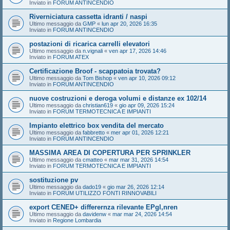
Inviato in
FORUM ANTINCENDIO
Riverniciatura cassetta idranti / naspi
Ultimo messaggio da
GMP
«
lun apr 20, 2026 16:35
Inviato in
FORUM ANTINCENDIO
postazioni di ricarica carrelli elevatori
Ultimo messaggio da
n.vignali
«
ven apr 17, 2026 14:46
Inviato in
FORUM ATEX
Certificazione Broof - scappatoia trovata?
Ultimo messaggio da
Tom Bishop
«
ven apr 10, 2026 09:12
Inviato in
FORUM ANTINCENDIO
nuove costruzioni e deroga volumi e distanze ex 102/14
Ultimo messaggio da
christian619
«
gio apr 09, 2026 15:24
Inviato in
FORUM TERMOTECNICA E IMPIANTI
Impianto elettrico box vendita del mercato
Ultimo messaggio da
fabbretto
«
mer apr 01, 2026 12:21
Inviato in
FORUM ANTINCENDIO
MASSIMA AREA DI COPERTURA PER SPRINKLER
Ultimo messaggio da
cmatteo
«
mar mar 31, 2026 14:54
Inviato in
FORUM TERMOTECNICA E IMPIANTI
sostituzione pv
Ultimo messaggio da
dado19
«
gio mar 26, 2026 12:14
Inviato in
FORUM UTILIZZO FONTI RINNOVABILI
export CENED+ differernza rilevante EPgl,nren
Ultimo messaggio da
davidenw
«
mar mar 24, 2026 14:54
Inviato in
Regione Lombardia