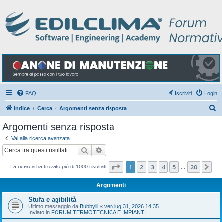
FAQ
Iscriviti
Login
C
Indice
Cerca
Argomenti senza risposta
e
Argomenti senza risposta
r
Vai alla ricerca avanzata
c
Cerca
Ricerca avanzata
a
Pagina
1
di
20
1
2
3
4
5
20
Pr
La ricerca ha trovato più di 1000 risultati
…
Argomenti
Stufa e agibilità
Ultimo messaggio da
Bubbylil
«
ven lug 31, 2026 14:35
Inviato in
FORUM TERMOTECNICA E IMPIANTI