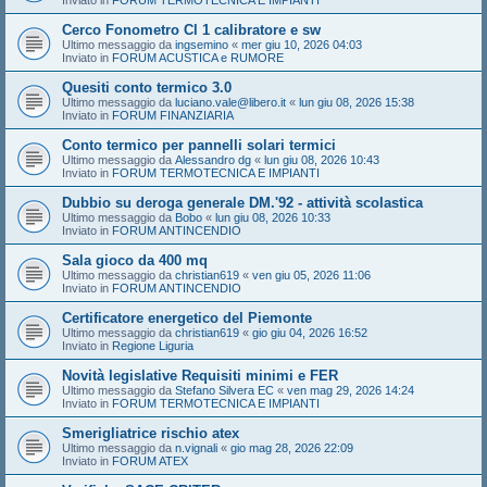
Inviato in
FORUM TERMOTECNICA E IMPIANTI
Cerco Fonometro Cl 1 calibratore e sw
Ultimo messaggio da
ingsemino
«
mer giu 10, 2026 04:03
Inviato in
FORUM ACUSTICA e RUMORE
Quesiti conto termico 3.0
Ultimo messaggio da
luciano.vale@libero.it
«
lun giu 08, 2026 15:38
Inviato in
FORUM FINANZIARIA
Conto termico per pannelli solari termici
Ultimo messaggio da
Alessandro dg
«
lun giu 08, 2026 10:43
Inviato in
FORUM TERMOTECNICA E IMPIANTI
Dubbio su deroga generale DM.'92 - attività scolastica
Ultimo messaggio da
Bobo
«
lun giu 08, 2026 10:33
Inviato in
FORUM ANTINCENDIO
Sala gioco da 400 mq
Ultimo messaggio da
christian619
«
ven giu 05, 2026 11:06
Inviato in
FORUM ANTINCENDIO
Certificatore energetico del Piemonte
Ultimo messaggio da
christian619
«
gio giu 04, 2026 16:52
Inviato in
Regione Liguria
Novità legislative Requisiti minimi e FER
Ultimo messaggio da
Stefano Silvera EC
«
ven mag 29, 2026 14:24
Inviato in
FORUM TERMOTECNICA E IMPIANTI
Smerigliatrice rischio atex
Ultimo messaggio da
n.vignali
«
gio mag 28, 2026 22:09
Inviato in
FORUM ATEX