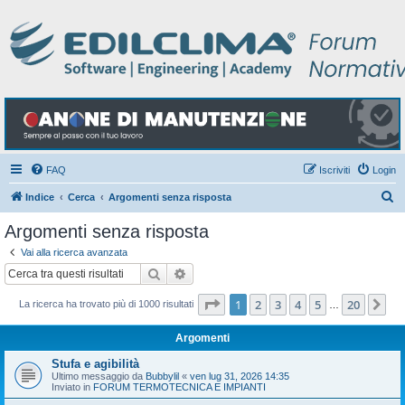
FAQ
Iscriviti
Login
C
Indice
Cerca
Argomenti senza risposta
e
Argomenti senza risposta
r
Vai alla ricerca avanzata
c
Cerca
Ricerca avanzata
a
Pagina
1
di
20
1
2
3
4
5
20
Pr
La ricerca ha trovato più di 1000 risultati
…
Argomenti
Stufa e agibilità
Ultimo messaggio da
Bubbylil
«
ven lug 31, 2026 14:35
Inviato in
FORUM TERMOTECNICA E IMPIANTI