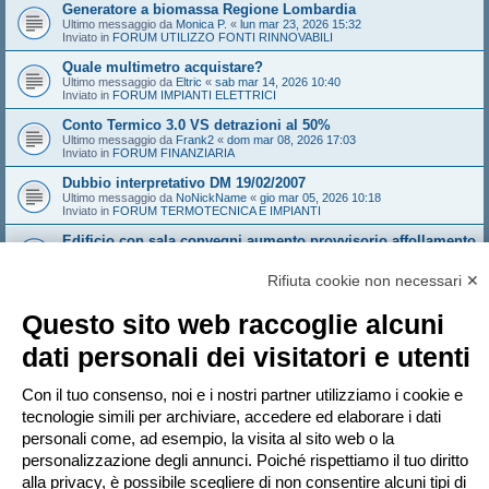
Generatore a biomassa Regione Lombardia
Ultimo messaggio da
Monica P.
«
lun mar 23, 2026 15:32
Inviato in
FORUM UTILIZZO FONTI RINNOVABILI
Quale multimetro acquistare?
Ultimo messaggio da
Eltric
«
sab mar 14, 2026 10:40
Inviato in
FORUM IMPIANTI ELETTRICI
Conto Termico 3.0 VS detrazioni al 50%
Ultimo messaggio da
Frank2
«
dom mar 08, 2026 17:03
Inviato in
FORUM FINANZIARIA
Dubbio interpretativo DM 19/02/2007
Ultimo messaggio da
NoNickName
«
gio mar 05, 2026 10:18
Inviato in
FORUM TERMOTECNICA E IMPIANTI
Edificio con sala convegni aumento provvisorio affollamento
Ultimo messaggio da
Sandeman
«
gio feb 26, 2026 14:21
Inviato in
FORUM ANTINCENDIO
Rifiuta cookie non necessari ✕
Sistema Valtherm mineral wood - solo i solai e i muri che
compartimentano
Questo sito web raccoglie alcuni
Ultimo messaggio da
Andrew1970
«
mar feb 24, 2026 16:35
Inviato in
FORUM ANTINCENDIO
dati personali dei visitatori e utenti
Dominio web abitazionigreen, vi interessa?
Ultimo messaggio da
marcoaroma
«
dom feb 15, 2026 18:34
Con il tuo consenso, noi e i nostri partner utilizziamo i cookie e
Inviato in
FORUM UTILIZZO FONTI RINNOVABILI
tecnologie simili per archiviare, accedere ed elaborare i dati
personali come, ad esempio, la visita al sito web o la
personalizzazione degli annunci. Poiché rispettiamo il tuo diritto
Pagina
1
di
20
1
2
3
4
5
20
Pr
La ricerca ha trovato più di 1000 risultati
…
alla privacy, è possibile scegliere di non consentire alcuni tipi di