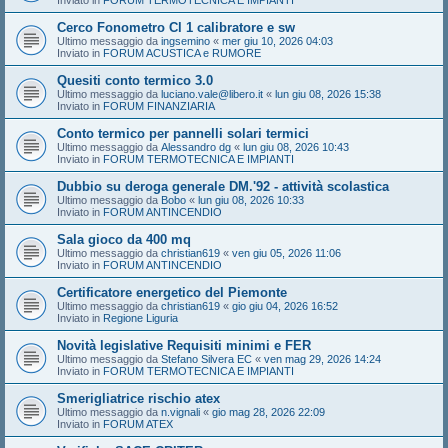
Inviato in
FORUM TERMOTECNICA E IMPIANTI
Cerco Fonometro Cl 1 calibratore e sw
Ultimo messaggio da
ingsemino
«
mer giu 10, 2026 04:03
Inviato in
FORUM ACUSTICA e RUMORE
Quesiti conto termico 3.0
Ultimo messaggio da
luciano.vale@libero.it
«
lun giu 08, 2026 15:38
Inviato in
FORUM FINANZIARIA
Conto termico per pannelli solari termici
Ultimo messaggio da
Alessandro dg
«
lun giu 08, 2026 10:43
Inviato in
FORUM TERMOTECNICA E IMPIANTI
Dubbio su deroga generale DM.'92 - attività scolastica
Ultimo messaggio da
Bobo
«
lun giu 08, 2026 10:33
Inviato in
FORUM ANTINCENDIO
Sala gioco da 400 mq
Ultimo messaggio da
christian619
«
ven giu 05, 2026 11:06
Inviato in
FORUM ANTINCENDIO
Certificatore energetico del Piemonte
Ultimo messaggio da
christian619
«
gio giu 04, 2026 16:52
Inviato in
Regione Liguria
Novità legislative Requisiti minimi e FER
Ultimo messaggio da
Stefano Silvera EC
«
ven mag 29, 2026 14:24
Inviato in
FORUM TERMOTECNICA E IMPIANTI
Smerigliatrice rischio atex
Ultimo messaggio da
n.vignali
«
gio mag 28, 2026 22:09
Inviato in
FORUM ATEX