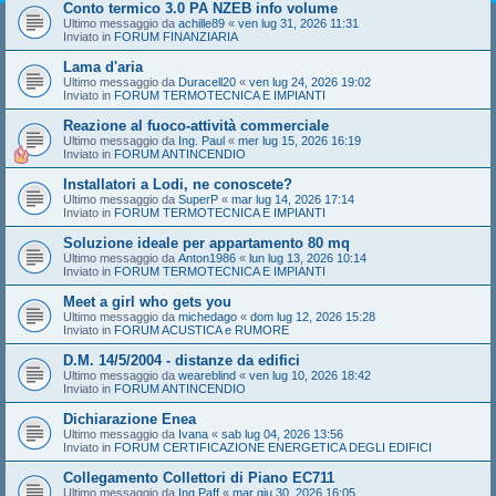
Conto termico 3.0 PA NZEB info volume
Ultimo messaggio da
achille89
«
ven lug 31, 2026 11:31
Inviato in
FORUM FINANZIARIA
Lama d'aria
Ultimo messaggio da
Duracell20
«
ven lug 24, 2026 19:02
Inviato in
FORUM TERMOTECNICA E IMPIANTI
Reazione al fuoco-attività commerciale
Ultimo messaggio da
Ing. Paul
«
mer lug 15, 2026 16:19
Inviato in
FORUM ANTINCENDIO
Installatori a Lodi, ne conoscete?
Ultimo messaggio da
SuperP
«
mar lug 14, 2026 17:14
Inviato in
FORUM TERMOTECNICA E IMPIANTI
Soluzione ideale per appartamento 80 mq
Ultimo messaggio da
Anton1986
«
lun lug 13, 2026 10:14
Inviato in
FORUM TERMOTECNICA E IMPIANTI
Meet a girl who gets you
Ultimo messaggio da
michedago
«
dom lug 12, 2026 15:28
Inviato in
FORUM ACUSTICA e RUMORE
D.M. 14/5/2004 - distanze da edifici
Ultimo messaggio da
weareblind
«
ven lug 10, 2026 18:42
Inviato in
FORUM ANTINCENDIO
Dichiarazione Enea
Ultimo messaggio da
Ivana
«
sab lug 04, 2026 13:56
Inviato in
FORUM CERTIFICAZIONE ENERGETICA DEGLI EDIFICI
Collegamento Collettori di Piano EC711
Ultimo messaggio da
Ing.Paff
«
mar giu 30, 2026 16:05