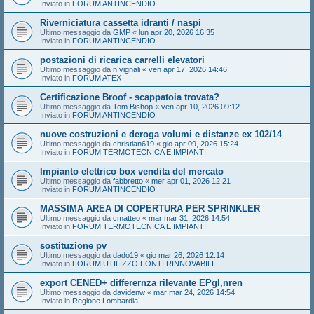
Inviato in
FORUM ANTINCENDIO
Riverniciatura cassetta idranti / naspi
Ultimo messaggio da
GMP
«
lun apr 20, 2026 16:35
Inviato in
FORUM ANTINCENDIO
postazioni di ricarica carrelli elevatori
Ultimo messaggio da
n.vignali
«
ven apr 17, 2026 14:46
Inviato in
FORUM ATEX
Certificazione Broof - scappatoia trovata?
Ultimo messaggio da
Tom Bishop
«
ven apr 10, 2026 09:12
Inviato in
FORUM ANTINCENDIO
nuove costruzioni e deroga volumi e distanze ex 102/14
Ultimo messaggio da
christian619
«
gio apr 09, 2026 15:24
Inviato in
FORUM TERMOTECNICA E IMPIANTI
Impianto elettrico box vendita del mercato
Ultimo messaggio da
fabbretto
«
mer apr 01, 2026 12:21
Inviato in
FORUM ANTINCENDIO
MASSIMA AREA DI COPERTURA PER SPRINKLER
Ultimo messaggio da
cmatteo
«
mar mar 31, 2026 14:54
Inviato in
FORUM TERMOTECNICA E IMPIANTI
sostituzione pv
Ultimo messaggio da
dado19
«
gio mar 26, 2026 12:14
Inviato in
FORUM UTILIZZO FONTI RINNOVABILI
export CENED+ differernza rilevante EPgl,nren
Ultimo messaggio da
davidenw
«
mar mar 24, 2026 14:54
Inviato in
Regione Lombardia