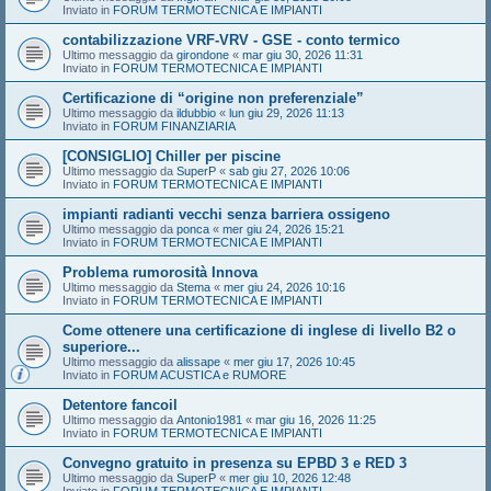
Inviato in
FORUM TERMOTECNICA E IMPIANTI
contabilizzazione VRF-VRV - GSE - conto termico
Ultimo messaggio da
girondone
«
mar giu 30, 2026 11:31
Inviato in
FORUM TERMOTECNICA E IMPIANTI
Certificazione di “origine non preferenziale”
Ultimo messaggio da
ildubbio
«
lun giu 29, 2026 11:13
Inviato in
FORUM FINANZIARIA
[CONSIGLIO] Chiller per piscine
Ultimo messaggio da
SuperP
«
sab giu 27, 2026 10:06
Inviato in
FORUM TERMOTECNICA E IMPIANTI
impianti radianti vecchi senza barriera ossigeno
Ultimo messaggio da
ponca
«
mer giu 24, 2026 15:21
Inviato in
FORUM TERMOTECNICA E IMPIANTI
Problema rumorosità Innova
Ultimo messaggio da
Stema
«
mer giu 24, 2026 10:16
Inviato in
FORUM TERMOTECNICA E IMPIANTI
Come ottenere una certificazione di inglese di livello B2 o
superiore...
Ultimo messaggio da
alissape
«
mer giu 17, 2026 10:45
Inviato in
FORUM ACUSTICA e RUMORE
Detentore fancoil
Ultimo messaggio da
Antonio1981
«
mar giu 16, 2026 11:25
Inviato in
FORUM TERMOTECNICA E IMPIANTI
Convegno gratuito in presenza su EPBD 3 e RED 3
Ultimo messaggio da
SuperP
«
mer giu 10, 2026 12:48