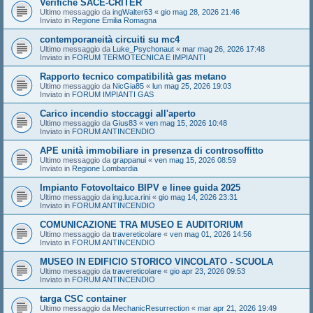
Verifiche SACE-CRITER
Ultimo messaggio da
ingWalter63
«
gio mag 28, 2026 21:46
Inviato in
Regione Emilia Romagna
contemporaneità circuiti su mc4
Ultimo messaggio da
Luke_Psychonaut
«
mar mag 26, 2026 17:48
Inviato in
FORUM TERMOTECNICA E IMPIANTI
Rapporto tecnico compatibilità gas metano
Ultimo messaggio da
NicGia85
«
lun mag 25, 2026 19:03
Inviato in
FORUM IMPIANTI GAS
Carico incendio stoccaggi all'aperto
Ultimo messaggio da
Gius83
«
ven mag 15, 2026 10:48
Inviato in
FORUM ANTINCENDIO
APE unità immobiliare in presenza di controsoffitto
Ultimo messaggio da
grappanui
«
ven mag 15, 2026 08:59
Inviato in
Regione Lombardia
Impianto Fotovoltaico BIPV e linee guida 2025
Ultimo messaggio da
ing.luca.rini
«
gio mag 14, 2026 23:31
Inviato in
FORUM ANTINCENDIO
COMUNICAZIONE TRA MUSEO E AUDITORIUM
Ultimo messaggio da
travereticolare
«
ven mag 01, 2026 14:56
Inviato in
FORUM ANTINCENDIO
MUSEO IN EDIFICIO STORICO VINCOLATO - SCUOLA
Ultimo messaggio da
travereticolare
«
gio apr 23, 2026 09:53
Inviato in
FORUM ANTINCENDIO
targa CSC container
Ultimo messaggio da
MechanicResurrection
«
mar apr 21, 2026 19:49