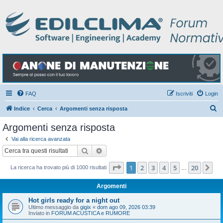
FAQ
Iscriviti
Login
C
Indice
Cerca
Argomenti senza risposta
e
Argomenti senza risposta
r
Vai alla ricerca avanzata
c
Cerca
Ricerca avanzata
a
Pagina
1
di
20
1
2
3
4
5
20
Pr
La ricerca ha trovato più di 1000 risultati
…
Argomenti
Hot girls ready for a night out
Ultimo messaggio da
gigix
«
dom ago 09, 2026 03:39
Inviato in
FORUM ACUSTICA e RUMORE