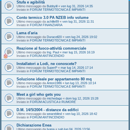
Stufa e agibilità
Ultimo messaggio da
Bubbylil
«
ven lug 31, 2026 14:35
Inviato in
FORUM TERMOTECNICA E IMPIANTI
Conto termico 3.0 PA NZEB info volume
Ultimo messaggio da
achille89
«
ven lug 31, 2026 11:31
Inviato in
FORUM FINANZIARIA
Lama d'aria
Ultimo messaggio da
Duracell20
«
ven lug 24, 2026 19:02
Inviato in
FORUM TERMOTECNICA E IMPIANTI
Reazione al fuoco-attività commerciale
Ultimo messaggio da
Ing. Paul
«
mer lug 15, 2026 16:19
Inviato in
FORUM ANTINCENDIO
Installatori a Lodi, ne conoscete?
Ultimo messaggio da
SuperP
«
mar lug 14, 2026 17:14
Inviato in
FORUM TERMOTECNICA E IMPIANTI
Soluzione ideale per appartamento 80 mq
Ultimo messaggio da
Anton1986
«
lun lug 13, 2026 10:14
Inviato in
FORUM TERMOTECNICA E IMPIANTI
Meet a girl who gets you
Ultimo messaggio da
michedago
«
dom lug 12, 2026 15:28
Inviato in
FORUM ACUSTICA e RUMORE
D.M. 14/5/2004 - distanze da edifici
Ultimo messaggio da
weareblind
«
ven lug 10, 2026 18:42
Inviato in
FORUM ANTINCENDIO
Dichiarazione Enea
Ultimo messaggio da
Ivana
«
sab lug 04, 2026 13:56