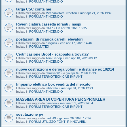
Inviato in
FORUM ANTINCENDIO
targa CSC container
Ultimo messaggio da
MechanicResurrection
«
mar apr 21, 2026 19:49
Inviato in
FORUM ANTINCENDIO
Riverniciatura cassetta idranti / naspi
Ultimo messaggio da
GMP
«
lun apr 20, 2026 16:35
Inviato in
FORUM ANTINCENDIO
postazioni di ricarica carrelli elevatori
Ultimo messaggio da
n.vignali
«
ven apr 17, 2026 14:46
Inviato in
FORUM ATEX
Certificazione Broof - scappatoia trovata?
Ultimo messaggio da
Tom Bishop
«
ven apr 10, 2026 09:12
Inviato in
FORUM ANTINCENDIO
nuove costruzioni e deroga volumi e distanze ex 102/14
Ultimo messaggio da
christian619
«
gio apr 09, 2026 15:24
Inviato in
FORUM TERMOTECNICA E IMPIANTI
Impianto elettrico box vendita del mercato
Ultimo messaggio da
fabbretto
«
mer apr 01, 2026 12:21
Inviato in
FORUM ANTINCENDIO
MASSIMA AREA DI COPERTURA PER SPRINKLER
Ultimo messaggio da
cmatteo
«
mar mar 31, 2026 14:54
Inviato in
FORUM TERMOTECNICA E IMPIANTI
sostituzione pv
Ultimo messaggio da
dado19
«
gio mar 26, 2026 12:14
Inviato in
FORUM UTILIZZO FONTI RINNOVABILI