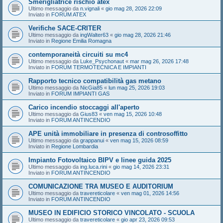
Smerigliatrice rischio atex
Ultimo messaggio da
n.vignali
«
gio mag 28, 2026 22:09
Inviato in
FORUM ATEX
Verifiche SACE-CRITER
Ultimo messaggio da
ingWalter63
«
gio mag 28, 2026 21:46
Inviato in
Regione Emilia Romagna
contemporaneità circuiti su mc4
Ultimo messaggio da
Luke_Psychonaut
«
mar mag 26, 2026 17:48
Inviato in
FORUM TERMOTECNICA E IMPIANTI
Rapporto tecnico compatibilità gas metano
Ultimo messaggio da
NicGia85
«
lun mag 25, 2026 19:03
Inviato in
FORUM IMPIANTI GAS
Carico incendio stoccaggi all'aperto
Ultimo messaggio da
Gius83
«
ven mag 15, 2026 10:48
Inviato in
FORUM ANTINCENDIO
APE unità immobiliare in presenza di controsoffitto
Ultimo messaggio da
grappanui
«
ven mag 15, 2026 08:59
Inviato in
Regione Lombardia
Impianto Fotovoltaico BIPV e linee guida 2025
Ultimo messaggio da
ing.luca.rini
«
gio mag 14, 2026 23:31
Inviato in
FORUM ANTINCENDIO
COMUNICAZIONE TRA MUSEO E AUDITORIUM
Ultimo messaggio da
travereticolare
«
ven mag 01, 2026 14:56
Inviato in
FORUM ANTINCENDIO
MUSEO IN EDIFICIO STORICO VINCOLATO - SCUOLA
Ultimo messaggio da
travereticolare
«
gio apr 23, 2026 09:53