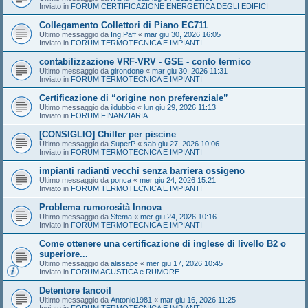
Inviato in
FORUM CERTIFICAZIONE ENERGETICA DEGLI EDIFICI
Collegamento Collettori di Piano EC711
Ultimo messaggio da
Ing.Paff
«
mar giu 30, 2026 16:05
Inviato in
FORUM TERMOTECNICA E IMPIANTI
contabilizzazione VRF-VRV - GSE - conto termico
Ultimo messaggio da
girondone
«
mar giu 30, 2026 11:31
Inviato in
FORUM TERMOTECNICA E IMPIANTI
Certificazione di “origine non preferenziale”
Ultimo messaggio da
ildubbio
«
lun giu 29, 2026 11:13
Inviato in
FORUM FINANZIARIA
[CONSIGLIO] Chiller per piscine
Ultimo messaggio da
SuperP
«
sab giu 27, 2026 10:06
Inviato in
FORUM TERMOTECNICA E IMPIANTI
impianti radianti vecchi senza barriera ossigeno
Ultimo messaggio da
ponca
«
mer giu 24, 2026 15:21
Inviato in
FORUM TERMOTECNICA E IMPIANTI
Problema rumorosità Innova
Ultimo messaggio da
Stema
«
mer giu 24, 2026 10:16
Inviato in
FORUM TERMOTECNICA E IMPIANTI
Come ottenere una certificazione di inglese di livello B2 o
superiore...
Ultimo messaggio da
alissape
«
mer giu 17, 2026 10:45
Inviato in
FORUM ACUSTICA e RUMORE
Detentore fancoil
Ultimo messaggio da
Antonio1981
«
mar giu 16, 2026 11:25