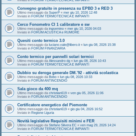
Inviato in
FORUM TERMOTECNICA E IMPIANTI
Convegno gratuito in presenza su EPBD 3 e RED 3
Ultimo messaggio da
SuperP
«
mer giu 10, 2026 12:48
Inviato in
FORUM TERMOTECNICA E IMPIANTI
Cerco Fonometro Cl 1 calibratore e sw
Ultimo messaggio da
ingsemino
«
mer giu 10, 2026 04:03
Inviato in
FORUM ACUSTICA e RUMORE
Quesiti conto termico 3.0
Ultimo messaggio da
luciano.vale@libero.it
«
lun giu 08, 2026 15:38
Inviato in
FORUM FINANZIARIA
Conto termico per pannelli solari termici
Ultimo messaggio da
Alessandro dg
«
lun giu 08, 2026 10:43
Inviato in
FORUM TERMOTECNICA E IMPIANTI
Dubbio su deroga generale DM.'92 - attività scolastica
Ultimo messaggio da
Bobo
«
lun giu 08, 2026 10:33
Inviato in
FORUM ANTINCENDIO
Sala gioco da 400 mq
Ultimo messaggio da
christian619
«
ven giu 05, 2026 11:06
Inviato in
FORUM ANTINCENDIO
Certificatore energetico del Piemonte
Ultimo messaggio da
christian619
«
gio giu 04, 2026 16:52
Inviato in
Regione Liguria
Novità legislative Requisiti minimi e FER
Ultimo messaggio da
Stefano Silvera EC
«
ven mag 29, 2026 14:24
Inviato in
FORUM TERMOTECNICA E IMPIANTI