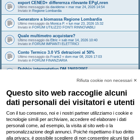
export CENED+ differernza rilevante EPgl,nren
Ultimo messaggio da
davidenw
«
mar mar 24, 2026 14:54
Inviato in
Regione Lombardia
Generatore a biomassa Regione Lombardia
Ultimo messaggio da
Monica P.
«
lun mar 23, 2026 15:32
Inviato in
FORUM UTILIZZO FONTI RINNOVABILI
Quale multimetro acquistare?
Ultimo messaggio da
Eltric
«
sab mar 14, 2026 10:40
Inviato in
FORUM IMPIANTI ELETTRICI
Conto Termico 3.0 VS detrazioni al 50%
Ultimo messaggio da
Frank2
«
dom mar 08, 2026 17:03
Inviato in
FORUM FINANZIARIA
Dubbio interpretativo DM 19/02/2007
Ultimo messaggio da
NoNickName
«
gio mar 05, 2026 10:18
Inviato in
FORUM TERMOTECNICA E IMPIANTI
Rifiuta cookie non necessari ✕
Edificio con sala convegni aumento provvisorio affollamento
Ultimo messaggio da
Sandeman
«
gio feb 26, 2026 14:21
Questo sito web raccoglie alcuni
Inviato in
FORUM ANTINCENDIO
dati personali dei visitatori e utenti
Sistema Valtherm mineral wood - solo i solai e i muri che
compartimentano
Ultimo messaggio da
Andrew1970
«
mar feb 24, 2026 16:35
Con il tuo consenso, noi e i nostri partner utilizziamo i cookie e
Inviato in
FORUM ANTINCENDIO
tecnologie simili per archiviare, accedere ed elaborare i dati
personali come, ad esempio, la visita al sito web o la
personalizzazione degli annunci. Poiché rispettiamo il tuo diritto
Pagina
1
di
20
1
2
3
4
5
20
Pr
La ricerca ha trovato più di 1000 risultati
…
alla privacy, è possibile scegliere di non consentire alcuni tipi di