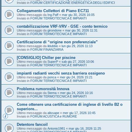
Inviato in
FORUM CERTIFICAZIONE ENERGETICA DEGLI EDIFICI
Collegamento Collettori di Piano EC711
Ultimo messaggio da
Ing.Paff
«
mar giu 30, 2026 16:05
Inviato in
FORUM TERMOTECNICA E IMPIANTI
contabilizzazione VRF-VRV - GSE - conto termico
Ultimo messaggio da
girondone
«
mar giu 30, 2026 11:31
Inviato in
FORUM TERMOTECNICA E IMPIANTI
Certificazione di “origine non preferenziale”
Ultimo messaggio da
ildubbio
«
lun giu 29, 2026 11:13
Inviato in
FORUM FINANZIARIA
[CONSIGLIO] Chiller per piscine
Ultimo messaggio da
SuperP
«
sab giu 27, 2026 10:06
Inviato in
FORUM TERMOTECNICA E IMPIANTI
impianti radianti vecchi senza barriera ossigeno
Ultimo messaggio da
ponca
«
mer giu 24, 2026 15:21
Inviato in
FORUM TERMOTECNICA E IMPIANTI
Problema rumorosità Innova
Ultimo messaggio da
Stema
«
mer giu 24, 2026 10:16
Inviato in
FORUM TERMOTECNICA E IMPIANTI
Come ottenere una certificazione di inglese di livello B2 o
superiore...
Ultimo messaggio da
alissape
«
mer giu 17, 2026 10:45
Inviato in
FORUM ACUSTICA e RUMORE
Detentore fancoil
Ultimo messaggio da
Antonio1981
«
mar giu 16, 2026 11:25