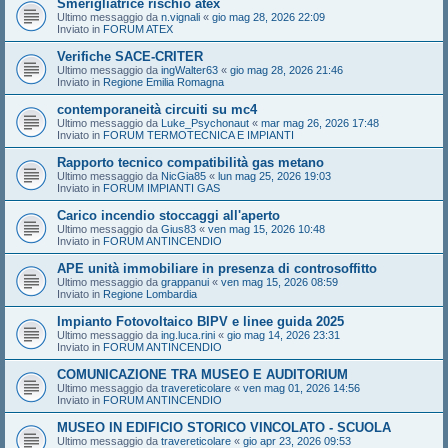
Smerigliatrice rischio atex
Ultimo messaggio da
n.vignali
«
gio mag 28, 2026 22:09
Inviato in
FORUM ATEX
Verifiche SACE-CRITER
Ultimo messaggio da
ingWalter63
«
gio mag 28, 2026 21:46
Inviato in
Regione Emilia Romagna
contemporaneità circuiti su mc4
Ultimo messaggio da
Luke_Psychonaut
«
mar mag 26, 2026 17:48
Inviato in
FORUM TERMOTECNICA E IMPIANTI
Rapporto tecnico compatibilità gas metano
Ultimo messaggio da
NicGia85
«
lun mag 25, 2026 19:03
Inviato in
FORUM IMPIANTI GAS
Carico incendio stoccaggi all'aperto
Ultimo messaggio da
Gius83
«
ven mag 15, 2026 10:48
Inviato in
FORUM ANTINCENDIO
APE unità immobiliare in presenza di controsoffitto
Ultimo messaggio da
grappanui
«
ven mag 15, 2026 08:59
Inviato in
Regione Lombardia
Impianto Fotovoltaico BIPV e linee guida 2025
Ultimo messaggio da
ing.luca.rini
«
gio mag 14, 2026 23:31
Inviato in
FORUM ANTINCENDIO
COMUNICAZIONE TRA MUSEO E AUDITORIUM
Ultimo messaggio da
travereticolare
«
ven mag 01, 2026 14:56
Inviato in
FORUM ANTINCENDIO
MUSEO IN EDIFICIO STORICO VINCOLATO - SCUOLA
Ultimo messaggio da
travereticolare
«
gio apr 23, 2026 09:53