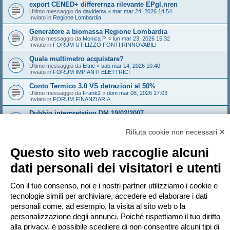
export CENED+ differernza rilevante EPgl,nren
Ultimo messaggio da
davidenw
«
mar mar 24, 2026 14:54
Inviato in
Regione Lombardia
Generatore a biomassa Regione Lombardia
Ultimo messaggio da
Monica P.
«
lun mar 23, 2026 15:32
Inviato in
FORUM UTILIZZO FONTI RINNOVABILI
Quale multimetro acquistare?
Ultimo messaggio da
Eltric
«
sab mar 14, 2026 10:40
Inviato in
FORUM IMPIANTI ELETTRICI
Conto Termico 3.0 VS detrazioni al 50%
Ultimo messaggio da
Frank2
«
dom mar 08, 2026 17:03
Inviato in
FORUM FINANZIARIA
Dubbio interpretativo DM 19/02/2007
Ultimo messaggio da
NoNickName
«
gio mar 05, 2026 10:18
Inviato in
FORUM TERMOTECNICA E IMPIANTI
Rifiuta cookie non necessari ✕
Edificio con sala convegni aumento provvisorio affollamento
Ultimo messaggio da
Sandeman
«
gio feb 26, 2026 14:21
Questo sito web raccoglie alcuni
Inviato in
FORUM ANTINCENDIO
dati personali dei visitatori e utenti
Sistema Valtherm mineral wood - solo i solai e i muri che
compartimentano
Ultimo messaggio da
Andrew1970
«
mar feb 24, 2026 16:35
Con il tuo consenso, noi e i nostri partner utilizziamo i cookie e
Inviato in
FORUM ANTINCENDIO
tecnologie simili per archiviare, accedere ed elaborare i dati
personali come, ad esempio, la visita al sito web o la
personalizzazione degli annunci. Poiché rispettiamo il tuo diritto
Pagina
1
di
20
1
2
3
4
5
20
Pr
La ricerca ha trovato più di 1000 risultati
…
alla privacy, è possibile scegliere di non consentire alcuni tipi di