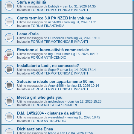
Stufa e agibilità
Ultimo messaggio da
Bubbylil
«
ven lug 31, 2026 14:35
Inviato in
FORUM TERMOTECNICA E IMPIANTI
Conto termico 3.0 PA NZEB info volume
Ultimo messaggio da
achille89
«
ven lug 31, 2026 11:31
Inviato in
FORUM FINANZIARIA
Lama d'aria
Ultimo messaggio da
Duracell20
«
ven lug 24, 2026 19:02
Inviato in
FORUM TERMOTECNICA E IMPIANTI
Reazione al fuoco-attività commerciale
Ultimo messaggio da
Ing. Paul
«
mer lug 15, 2026 16:19
Inviato in
FORUM ANTINCENDIO
Installatori a Lodi, ne conoscete?
Ultimo messaggio da
SuperP
«
mar lug 14, 2026 17:14
Inviato in
FORUM TERMOTECNICA E IMPIANTI
Soluzione ideale per appartamento 80 mq
Ultimo messaggio da
Anton1986
«
lun lug 13, 2026 10:14
Inviato in
FORUM TERMOTECNICA E IMPIANTI
Meet a girl who gets you
Ultimo messaggio da
michedago
«
dom lug 12, 2026 15:28
Inviato in
FORUM ACUSTICA e RUMORE
D.M. 14/5/2004 - distanze da edifici
Ultimo messaggio da
weareblind
«
ven lug 10, 2026 18:42
Inviato in
FORUM ANTINCENDIO
Dichiarazione Enea
Ultimo messaggio da
Ivana
«
sab lug 04, 2026 13:56