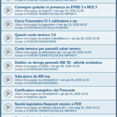
Inviato in
FORUM TERMOTECNICA E IMPIANTI
Convegno gratuito in presenza su EPBD 3 e RED 3
Ultimo messaggio da
SuperP
«
mer giu 10, 2026 12:48
Inviato in
FORUM TERMOTECNICA E IMPIANTI
Cerco Fonometro Cl 1 calibratore e sw
Ultimo messaggio da
ingsemino
«
mer giu 10, 2026 04:03
Inviato in
FORUM ACUSTICA e RUMORE
Quesiti conto termico 3.0
Ultimo messaggio da
luciano.vale@libero.it
«
lun giu 08, 2026 15:38
Inviato in
FORUM FINANZIARIA
Conto termico per pannelli solari termici
Ultimo messaggio da
Alessandro dg
«
lun giu 08, 2026 10:43
Inviato in
FORUM TERMOTECNICA E IMPIANTI
Dubbio su deroga generale DM.'92 - attività scolastica
Ultimo messaggio da
Bobo
«
lun giu 08, 2026 10:33
Inviato in
FORUM ANTINCENDIO
Sala gioco da 400 mq
Ultimo messaggio da
christian619
«
ven giu 05, 2026 11:06
Inviato in
FORUM ANTINCENDIO
Certificatore energetico del Piemonte
Ultimo messaggio da
christian619
«
gio giu 04, 2026 16:52
Inviato in
Regione Liguria
Novità legislative Requisiti minimi e FER
Ultimo messaggio da
Stefano Silvera EC
«
ven mag 29, 2026 14:24
Inviato in
FORUM TERMOTECNICA E IMPIANTI