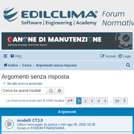
FAQ
Iscriviti
Login
C
Indice
Cerca
Argomenti senza risposta
e
Argomenti senza risposta
r
Vai alla ricerca avanzata
c
Cerca
Ricerca avanzata
a
Pagina
1
di
20
1
2
3
4
5
20
Pr
La ricerca ha trovato più di 1000 risultati
…
Argomenti
modelli CT3.0
Ultimo messaggio da
ponca
«
mer ago 05, 2026 18:39
Inviato in
FORUM FINANZIARIA