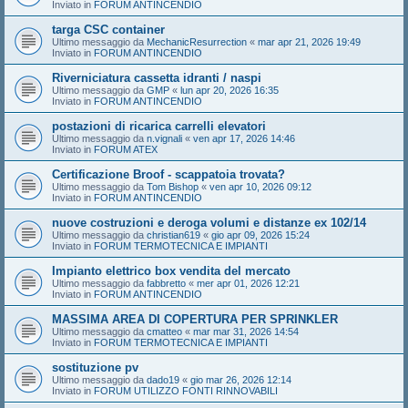
Inviato in
FORUM ANTINCENDIO
targa CSC container
Ultimo messaggio da
MechanicResurrection
«
mar apr 21, 2026 19:49
Inviato in
FORUM ANTINCENDIO
Riverniciatura cassetta idranti / naspi
Ultimo messaggio da
GMP
«
lun apr 20, 2026 16:35
Inviato in
FORUM ANTINCENDIO
postazioni di ricarica carrelli elevatori
Ultimo messaggio da
n.vignali
«
ven apr 17, 2026 14:46
Inviato in
FORUM ATEX
Certificazione Broof - scappatoia trovata?
Ultimo messaggio da
Tom Bishop
«
ven apr 10, 2026 09:12
Inviato in
FORUM ANTINCENDIO
nuove costruzioni e deroga volumi e distanze ex 102/14
Ultimo messaggio da
christian619
«
gio apr 09, 2026 15:24
Inviato in
FORUM TERMOTECNICA E IMPIANTI
Impianto elettrico box vendita del mercato
Ultimo messaggio da
fabbretto
«
mer apr 01, 2026 12:21
Inviato in
FORUM ANTINCENDIO
MASSIMA AREA DI COPERTURA PER SPRINKLER
Ultimo messaggio da
cmatteo
«
mar mar 31, 2026 14:54
Inviato in
FORUM TERMOTECNICA E IMPIANTI
sostituzione pv
Ultimo messaggio da
dado19
«
gio mar 26, 2026 12:14
Inviato in
FORUM UTILIZZO FONTI RINNOVABILI