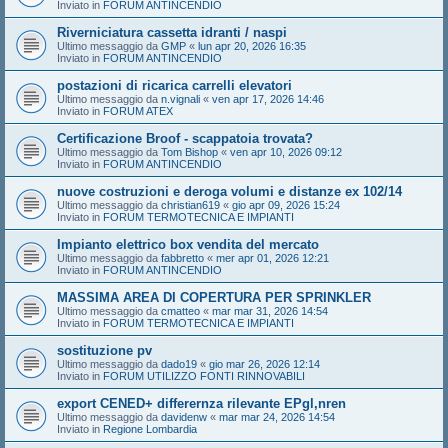
Inviato in
FORUM ANTINCENDIO
Riverniciatura cassetta idranti / naspi
Ultimo messaggio da
GMP
«
lun apr 20, 2026 16:35
Inviato in
FORUM ANTINCENDIO
postazioni di ricarica carrelli elevatori
Ultimo messaggio da
n.vignali
«
ven apr 17, 2026 14:46
Inviato in
FORUM ATEX
Certificazione Broof - scappatoia trovata?
Ultimo messaggio da
Tom Bishop
«
ven apr 10, 2026 09:12
Inviato in
FORUM ANTINCENDIO
nuove costruzioni e deroga volumi e distanze ex 102/14
Ultimo messaggio da
christian619
«
gio apr 09, 2026 15:24
Inviato in
FORUM TERMOTECNICA E IMPIANTI
Impianto elettrico box vendita del mercato
Ultimo messaggio da
fabbretto
«
mer apr 01, 2026 12:21
Inviato in
FORUM ANTINCENDIO
MASSIMA AREA DI COPERTURA PER SPRINKLER
Ultimo messaggio da
cmatteo
«
mar mar 31, 2026 14:54
Inviato in
FORUM TERMOTECNICA E IMPIANTI
sostituzione pv
Ultimo messaggio da
dado19
«
gio mar 26, 2026 12:14
Inviato in
FORUM UTILIZZO FONTI RINNOVABILI
export CENED+ differernza rilevante EPgl,nren
Ultimo messaggio da
davidenw
«
mar mar 24, 2026 14:54
Inviato in
Regione Lombardia