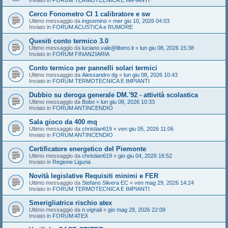
Inviato in
FORUM TERMOTECNICA E IMPIANTI
Cerco Fonometro Cl 1 calibratore e sw
Ultimo messaggio da
ingsemino
«
mer giu 10, 2026 04:03
Inviato in
FORUM ACUSTICA e RUMORE
Quesiti conto termico 3.0
Ultimo messaggio da
luciano.vale@libero.it
«
lun giu 08, 2026 15:38
Inviato in
FORUM FINANZIARIA
Conto termico per pannelli solari termici
Ultimo messaggio da
Alessandro dg
«
lun giu 08, 2026 10:43
Inviato in
FORUM TERMOTECNICA E IMPIANTI
Dubbio su deroga generale DM.'92 - attività scolastica
Ultimo messaggio da
Bobo
«
lun giu 08, 2026 10:33
Inviato in
FORUM ANTINCENDIO
Sala gioco da 400 mq
Ultimo messaggio da
christian619
«
ven giu 05, 2026 11:06
Inviato in
FORUM ANTINCENDIO
Certificatore energetico del Piemonte
Ultimo messaggio da
christian619
«
gio giu 04, 2026 16:52
Inviato in
Regione Liguria
Novità legislative Requisiti minimi e FER
Ultimo messaggio da
Stefano Silvera EC
«
ven mag 29, 2026 14:24
Inviato in
FORUM TERMOTECNICA E IMPIANTI
Smerigliatrice rischio atex
Ultimo messaggio da
n.vignali
«
gio mag 28, 2026 22:09
Inviato in
FORUM ATEX