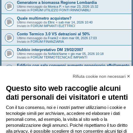
Generatore a biomassa Regione Lombardia
Ultimo messaggio da
Monica P.
«
lun mar 23, 2026 15:32
Inviato in
FORUM UTILIZZO FONTI RINNOVABILI
Quale multimetro acquistare?
Ultimo messaggio da
Eltric
«
sab mar 14, 2026 10:40
Inviato in
FORUM IMPIANTI ELETTRICI
Conto Termico 3.0 VS detrazioni al 50%
Ultimo messaggio da
Frank2
«
dom mar 08, 2026 17:03
Inviato in
FORUM FINANZIARIA
Dubbio interpretativo DM 19/02/2007
Ultimo messaggio da
NoNickName
«
gio mar 05, 2026 10:18
Inviato in
FORUM TERMOTECNICA E IMPIANTI
Edificio con sala convegni aumento provvisorio affollamento
Ultimo messaggio da
Sandeman
«
gio feb 26, 2026 14:21
Inviato in
FORUM ANTINCENDIO
Rifiuta cookie non necessari ✕
Sistema Valtherm mineral wood - solo i solai e i muri che
compartimentano
Questo sito web raccoglie alcuni
Ultimo messaggio da
Andrew1970
«
mar feb 24, 2026 16:35
Inviato in
FORUM ANTINCENDIO
dati personali dei visitatori e utenti
Dominio web abitazionigreen, vi interessa?
Ultimo messaggio da
marcoaroma
«
dom feb 15, 2026 18:34
Con il tuo consenso, noi e i nostri partner utilizziamo i cookie e
Inviato in
FORUM UTILIZZO FONTI RINNOVABILI
tecnologie simili per archiviare, accedere ed elaborare i dati
personali come, ad esempio, la visita al sito web o la
personalizzazione degli annunci. Poiché rispettiamo il tuo diritto
Pagina
1
di
20
1
2
3
4
5
20
Pr
La ricerca ha trovato più di 1000 risultati
…
alla privacy, è possibile scegliere di non consentire alcuni tipi di