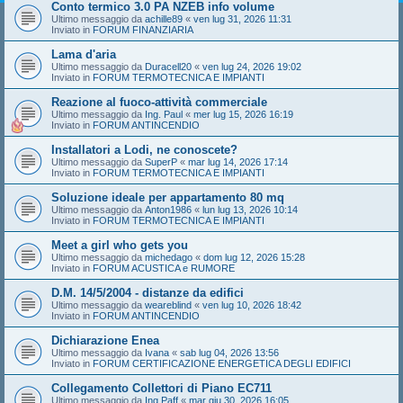
Conto termico 3.0 PA NZEB info volume
Ultimo messaggio da
achille89
«
ven lug 31, 2026 11:31
Inviato in
FORUM FINANZIARIA
Lama d'aria
Ultimo messaggio da
Duracell20
«
ven lug 24, 2026 19:02
Inviato in
FORUM TERMOTECNICA E IMPIANTI
Reazione al fuoco-attività commerciale
Ultimo messaggio da
Ing. Paul
«
mer lug 15, 2026 16:19
Inviato in
FORUM ANTINCENDIO
Installatori a Lodi, ne conoscete?
Ultimo messaggio da
SuperP
«
mar lug 14, 2026 17:14
Inviato in
FORUM TERMOTECNICA E IMPIANTI
Soluzione ideale per appartamento 80 mq
Ultimo messaggio da
Anton1986
«
lun lug 13, 2026 10:14
Inviato in
FORUM TERMOTECNICA E IMPIANTI
Meet a girl who gets you
Ultimo messaggio da
michedago
«
dom lug 12, 2026 15:28
Inviato in
FORUM ACUSTICA e RUMORE
D.M. 14/5/2004 - distanze da edifici
Ultimo messaggio da
weareblind
«
ven lug 10, 2026 18:42
Inviato in
FORUM ANTINCENDIO
Dichiarazione Enea
Ultimo messaggio da
Ivana
«
sab lug 04, 2026 13:56
Inviato in
FORUM CERTIFICAZIONE ENERGETICA DEGLI EDIFICI
Collegamento Collettori di Piano EC711
Ultimo messaggio da
Ing.Paff
«
mar giu 30, 2026 16:05