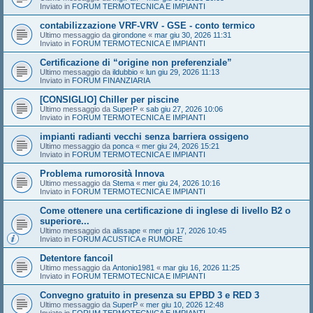
Inviato in
FORUM TERMOTECNICA E IMPIANTI
contabilizzazione VRF-VRV - GSE - conto termico
Ultimo messaggio da
girondone
«
mar giu 30, 2026 11:31
Inviato in
FORUM TERMOTECNICA E IMPIANTI
Certificazione di “origine non preferenziale”
Ultimo messaggio da
ildubbio
«
lun giu 29, 2026 11:13
Inviato in
FORUM FINANZIARIA
[CONSIGLIO] Chiller per piscine
Ultimo messaggio da
SuperP
«
sab giu 27, 2026 10:06
Inviato in
FORUM TERMOTECNICA E IMPIANTI
impianti radianti vecchi senza barriera ossigeno
Ultimo messaggio da
ponca
«
mer giu 24, 2026 15:21
Inviato in
FORUM TERMOTECNICA E IMPIANTI
Problema rumorosità Innova
Ultimo messaggio da
Stema
«
mer giu 24, 2026 10:16
Inviato in
FORUM TERMOTECNICA E IMPIANTI
Come ottenere una certificazione di inglese di livello B2 o
superiore...
Ultimo messaggio da
alissape
«
mer giu 17, 2026 10:45
Inviato in
FORUM ACUSTICA e RUMORE
Detentore fancoil
Ultimo messaggio da
Antonio1981
«
mar giu 16, 2026 11:25
Inviato in
FORUM TERMOTECNICA E IMPIANTI
Convegno gratuito in presenza su EPBD 3 e RED 3
Ultimo messaggio da
SuperP
«
mer giu 10, 2026 12:48