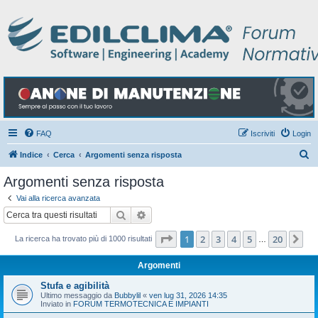
FAQ
Iscriviti
Login
C
Indice
Cerca
Argomenti senza risposta
e
Argomenti senza risposta
r
Vai alla ricerca avanzata
c
Cerca
Ricerca avanzata
a
Pagina
1
di
20
1
2
3
4
5
20
Pr
La ricerca ha trovato più di 1000 risultati
…
Argomenti
Stufa e agibilità
Ultimo messaggio da
Bubbylil
«
ven lug 31, 2026 14:35
Inviato in
FORUM TERMOTECNICA E IMPIANTI