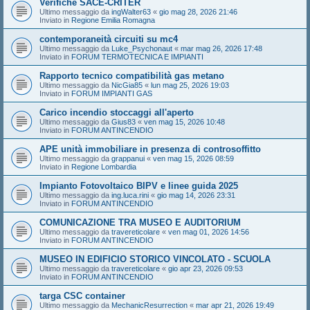
Verifiche SACE-CRITER
Ultimo messaggio da
ingWalter63
«
gio mag 28, 2026 21:46
Inviato in
Regione Emilia Romagna
contemporaneità circuiti su mc4
Ultimo messaggio da
Luke_Psychonaut
«
mar mag 26, 2026 17:48
Inviato in
FORUM TERMOTECNICA E IMPIANTI
Rapporto tecnico compatibilità gas metano
Ultimo messaggio da
NicGia85
«
lun mag 25, 2026 19:03
Inviato in
FORUM IMPIANTI GAS
Carico incendio stoccaggi all'aperto
Ultimo messaggio da
Gius83
«
ven mag 15, 2026 10:48
Inviato in
FORUM ANTINCENDIO
APE unità immobiliare in presenza di controsoffitto
Ultimo messaggio da
grappanui
«
ven mag 15, 2026 08:59
Inviato in
Regione Lombardia
Impianto Fotovoltaico BIPV e linee guida 2025
Ultimo messaggio da
ing.luca.rini
«
gio mag 14, 2026 23:31
Inviato in
FORUM ANTINCENDIO
COMUNICAZIONE TRA MUSEO E AUDITORIUM
Ultimo messaggio da
travereticolare
«
ven mag 01, 2026 14:56
Inviato in
FORUM ANTINCENDIO
MUSEO IN EDIFICIO STORICO VINCOLATO - SCUOLA
Ultimo messaggio da
travereticolare
«
gio apr 23, 2026 09:53
Inviato in
FORUM ANTINCENDIO
targa CSC container
Ultimo messaggio da
MechanicResurrection
«
mar apr 21, 2026 19:49