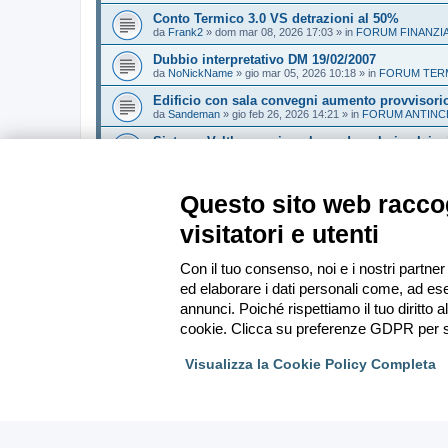
Conto Termico 3.0 VS detrazioni al 50%
da
Frank2
»
dom mar 08, 2026 17:03
» in
FORUM FINANZI
Dubbio interpretativo DM 19/02/2007
da
NoNickName
»
gio mar 05, 2026 10:18
» in
FORUM TERM
Edificio con sala convegni aumento provvisori
da
Sandeman
»
gio feb 26, 2026 14:21
» in
FORUM ANTINC
Sistema Valtherm mineral wood - solo i solai 
da
Andrew1970
»
mar feb 24, 2026 16:35
» in
FORUM ANTI
Dominio web abitazionigreen, vi interessa?
da
marcoaroma
»
dom feb 15, 2026 18:34
» in
FORUM UTIL
Questo sito web raccog
visitatori e utenti
Vai alla ricerca avanzata
Con il tuo consenso, noi e i nostri partner
ed elaborare i dati personali come, ad ese
Indice
annunci. Poiché rispettiamo il tuo diritto a
cookie. Clicca su preferenze GDPR per s
Visualizza la Cookie Policy Completa