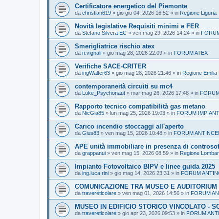
Certificatore energetico del Piemonte
da
christian619
»
gio giu 04, 2026 16:52
» in
Regione Liguria
Novità legislative Requisiti minimi e FER
da
Stefano Silvera EC
»
ven mag 29, 2026 14:24
» in
FORUM
Smerigliatrice rischio atex
da
n.vignali
»
gio mag 28, 2026 22:09
» in
FORUM ATEX
Verifiche SACE-CRITER
da
ingWalter63
»
gio mag 28, 2026 21:46
» in
Regione Emili
contemporaneità circuiti su mc4
da
Luke_Psychonaut
»
mar mag 26, 2026 17:48
» in
FORUM
Rapporto tecnico compatibilità gas metano
da
NicGia85
»
lun mag 25, 2026 19:03
» in
FORUM IMPIANT
Carico incendio stoccaggi all'aperto
da
Gius83
»
ven mag 15, 2026 10:48
» in
FORUM ANTINCE
APE unità immobiliare in presenza di controsoff
da
grappanui
»
ven mag 15, 2026 08:59
» in
Regione Lombar
Impianto Fotovoltaico BIPV e linee guida 2025
da
ing.luca.rini
»
gio mag 14, 2026 23:31
» in
FORUM ANTIN
COMUNICAZIONE TRA MUSEO E AUDITORIUM
da
travereticolare
»
ven mag 01, 2026 14:56
» in
FORUM AN
MUSEO IN EDIFICIO STORICO VINCOLATO - 
da
travereticolare
»
gio apr 23, 2026 09:53
» in
FORUM ANT