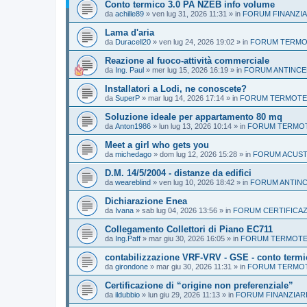
Conto termico 3.0 PA NZEB info volume
da
achille89
»
ven lug 31, 2026 11:31
» in
FORUM FINANZIA
Lama d'aria
da
Duracell20
»
ven lug 24, 2026 19:02
» in
FORUM TERMOT
Reazione al fuoco-attività commerciale
da
Ing. Paul
»
mer lug 15, 2026 16:19
» in
FORUM ANTINCE
Installatori a Lodi, ne conoscete?
da
SuperP
»
mar lug 14, 2026 17:14
» in
FORUM TERMOTEC
Soluzione ideale per appartamento 80 mq
da
Anton1986
»
lun lug 13, 2026 10:14
» in
FORUM TERMOTE
Meet a girl who gets you
da
michedago
»
dom lug 12, 2026 15:28
» in
FORUM ACUST
D.M. 14/5/2004 - distanze da edifici
da
weareblind
»
ven lug 10, 2026 18:42
» in
FORUM ANTIN
Dichiarazione Enea
da
Ivana
»
sab lug 04, 2026 13:56
» in
FORUM CERTIFICAZ
Collegamento Collettori di Piano EC711
da
Ing.Paff
»
mar giu 30, 2026 16:05
» in
FORUM TERMOTEC
contabilizzazione VRF-VRV - GSE - conto termi
da
girondone
»
mar giu 30, 2026 11:31
» in
FORUM TERMOTE
Certificazione di “origine non preferenziale”
da
ildubbio
»
lun giu 29, 2026 11:13
» in
FORUM FINANZIAR