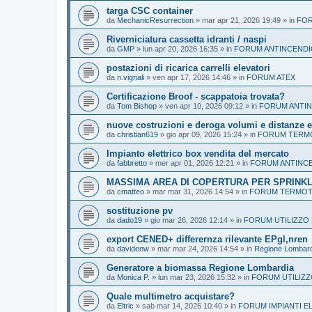
targa CSC container
da
MechanicResurrection
»
mar apr 21, 2026 19:49
» in
FOR
Riverniciatura cassetta idranti / naspi
da
GMP
»
lun apr 20, 2026 16:35
» in
FORUM ANTINCENDI
postazioni di ricarica carrelli elevatori
da
n.vignali
»
ven apr 17, 2026 14:46
» in
FORUM ATEX
Certificazione Broof - scappatoia trovata?
da
Tom Bishop
»
ven apr 10, 2026 09:12
» in
FORUM ANTI
nuove costruzioni e deroga volumi e distanze e
da
christian619
»
gio apr 09, 2026 15:24
» in
FORUM TERMO
Impianto elettrico box vendita del mercato
da
fabbretto
»
mer apr 01, 2026 12:21
» in
FORUM ANTINC
MASSIMA AREA DI COPERTURA PER SPRINK
da
cmatteo
»
mar mar 31, 2026 14:54
» in
FORUM TERMOTE
sostituzione pv
da
dado19
»
gio mar 26, 2026 12:14
» in
FORUM UTILIZZO 
export CENED+ differernza rilevante EPgl,nren
da
davidenw
»
mar mar 24, 2026 14:54
» in
Regione Lombard
Generatore a biomassa Regione Lombardia
da
Monica P.
»
lun mar 23, 2026 15:32
» in
FORUM UTILIZZ
Quale multimetro acquistare?
da
Eltric
»
sab mar 14, 2026 10:40
» in
FORUM IMPIANTI E