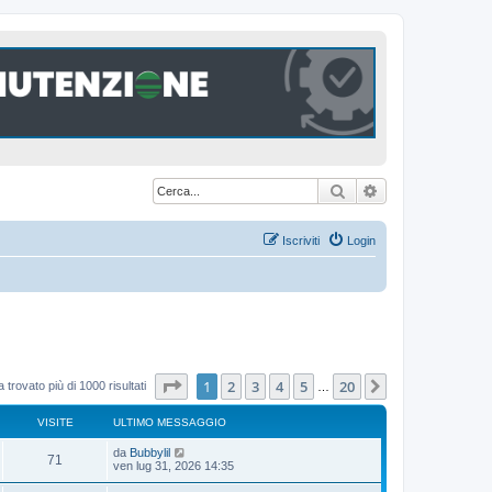
Cerca
Ricerca avanzat
Iscriviti
Login
Pagina
1
di
20
1
2
3
4
5
20
Prossimo
 trovato più di 1000 risultati
…
VISITE
ULTIMO MESSAGGIO
U
da
Bubbylil
V
71
l
ven lug 31, 2026 14:35
t
i
i