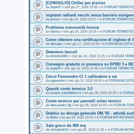
[CONSIGLIO] Chiller per piscine
da
SuperP
»
sab giu 27, 2026 10:06
» in
FORUM TERMOTECN
impianti radianti vecchi senza barriera ossigen
da
ponca
»
mer giu 24, 2026 15:21
» in
FORUM TERMOTECN
Problema rumorosità Innova
da
Stema
»
mer giu 24, 2026 10:16
» in
FORUM TERMOTECN
Come ottenere una certificazione di inglese di l
da
alissape
»
mer giu 17, 2026 10:45
» in
FORUM ACUSTIC
Detentore fancoil
da
Antonio1981
»
mar giu 16, 2026 11:25
» in
FORUM TERMO
Convegno gratuito in presenza su EPBD 3 e RE
da
SuperP
»
mer giu 10, 2026 12:48
» in
FORUM TERMOTEC
Cerco Fonometro Cl 1 calibratore e sw
da
ingsemino
»
mer giu 10, 2026 04:03
» in
FORUM ACUSTI
Quesiti conto termico 3.0
da
luciano.vale@libero.it
»
lun giu 08, 2026 15:38
» in
FORUM
Conto termico per pannelli solari termici
da
Alessandro dg
»
lun giu 08, 2026 10:43
» in
FORUM TERM
Dubbio su deroga generale DM.'92 - attività sco
da
Bobo
»
lun giu 08, 2026 10:33
» in
FORUM ANTINCENDI
Sala gioco da 400 mq
da
christian619
»
ven giu 05, 2026 11:06
» in
FORUM ANTIN