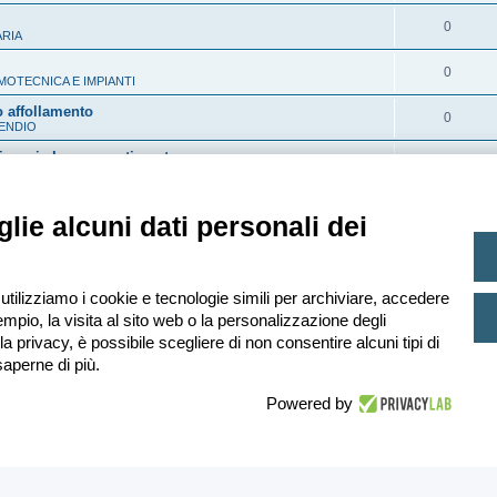
o
i
t
p
R
0
s
ARIA
s
e
o
i
t
p
R
0
s
OTECNICA E IMPIANTI
s
e
o
i
t
o affollamento
p
R
0
s
ENDIO
s
e
o
i
t
e i muri che compartimentano
p
R
0
s
NCENDIO
s
e
o
i
t
p
R
0
s
IZZO FONTI RINNOVABILI
lie alcuni dati personali dei
s
e
o
i
t
p
La ricerca ha
s
s
e
o
t
p
 utilizziamo i cookie e tecnologie simili per archiviare, accedere
s
e
mpio, la visita al sito web o la personalizzazione degli
o
t
lla privacy, è possibile scegliere di non consentire alcuni tipi di
s
aperne di più.
e
Creato da
phpBB
® Forum Software © phpBB Limited
t
Traduzione Italiana
phpBB-Italia.it
Powered by
e
Privacy
|
Condizioni