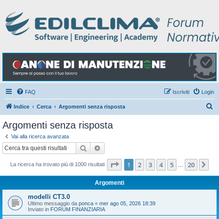
FAQ
Iscriviti
Login
C
Indice
Cerca
Argomenti senza risposta
e
Argomenti senza risposta
r
Vai alla ricerca avanzata
c
Cerca
Ricerca avanzata
a
Pagina
1
di
20
1
2
3
4
5
20
Pr
La ricerca ha trovato più di 1000 risultati
…
Argomenti
modelli CT3.0
Ultimo messaggio da
ponca
«
mer ago 05, 2026 18:39
Inviato in
FORUM FINANZIARIA