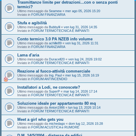
Trasmittanze limite per detrazioni...con o senza ponti
termici?
Ultimo messaggio da
Seamew
«
mer ago 05, 2026 15:20
Inviato in
FORUM FINANZIARIA
Stufa e agibilità
Ultimo messaggio da
Bubbylil
«
ven lug 31, 2026 14:35
Inviato in
FORUM TERMOTECNICA E IMPIANTI
Conto termico 3.0 PA NZEB info volume
Ultimo messaggio da
achille89
«
ven lug 31, 2026 11:31
Inviato in
FORUM FINANZIARIA
Lama d'aria
Ultimo messaggio da
Duracell20
«
ven lug 24, 2026 19:02
Inviato in
FORUM TERMOTECNICA E IMPIANTI
Reazione al fuoco-attività commerciale
Ultimo messaggio da
Ing. Paul
«
mer lug 15, 2026 16:19
Inviato in
FORUM ANTINCENDIO
Installatori a Lodi, ne conoscete?
Ultimo messaggio da
SuperP
«
mar lug 14, 2026 17:14
Inviato in
FORUM TERMOTECNICA E IMPIANTI
Soluzione ideale per appartamento 80 mq
Ultimo messaggio da
Anton1986
«
lun lug 13, 2026 10:14
Inviato in
FORUM TERMOTECNICA E IMPIANTI
Meet a girl who gets you
Ultimo messaggio da
michedago
«
dom lug 12, 2026 15:28
Inviato in
FORUM ACUSTICA e RUMORE
D.M. 14/5/2004 - distanze da edifici