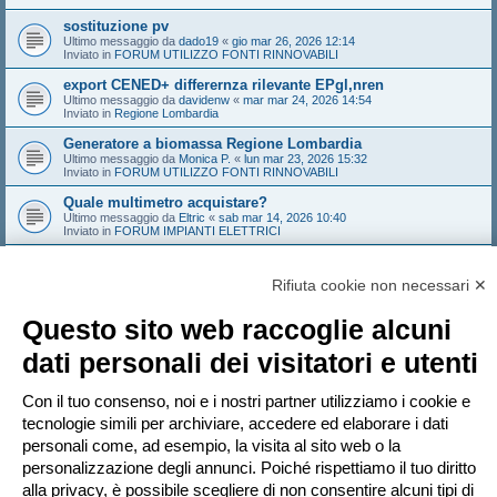
sostituzione pv
Ultimo messaggio da
dado19
«
gio mar 26, 2026 12:14
Inviato in
FORUM UTILIZZO FONTI RINNOVABILI
export CENED+ differernza rilevante EPgl,nren
Ultimo messaggio da
davidenw
«
mar mar 24, 2026 14:54
Inviato in
Regione Lombardia
Generatore a biomassa Regione Lombardia
Ultimo messaggio da
Monica P.
«
lun mar 23, 2026 15:32
Inviato in
FORUM UTILIZZO FONTI RINNOVABILI
Quale multimetro acquistare?
Ultimo messaggio da
Eltric
«
sab mar 14, 2026 10:40
Inviato in
FORUM IMPIANTI ELETTRICI
Conto Termico 3.0 VS detrazioni al 50%
Ultimo messaggio da
Frank2
«
dom mar 08, 2026 17:03
Rifiuta cookie non necessari ✕
Inviato in
FORUM FINANZIARIA
Dubbio interpretativo DM 19/02/2007
Questo sito web raccoglie alcuni
Ultimo messaggio da
NoNickName
«
gio mar 05, 2026 10:18
Inviato in
FORUM TERMOTECNICA E IMPIANTI
dati personali dei visitatori e utenti
Edificio con sala convegni aumento provvisorio affollamento
Ultimo messaggio da
Sandeman
«
gio feb 26, 2026 14:21
Con il tuo consenso, noi e i nostri partner utilizziamo i cookie e
Inviato in
FORUM ANTINCENDIO
tecnologie simili per archiviare, accedere ed elaborare i dati
personali come, ad esempio, la visita al sito web o la
personalizzazione degli annunci. Poiché rispettiamo il tuo diritto
Pagina
1
di
20
1
2
3
4
5
20
Pr
La ricerca ha trovato più di 1000 risultati
…
alla privacy, è possibile scegliere di non consentire alcuni tipi di