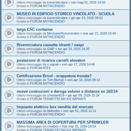
Ultimo messaggio da
travereticolare
«
ven mag 01, 2026 14:56
Inviato in
FORUM ANTINCENDIO
MUSEO IN EDIFICIO STORICO VINCOLATO - SCUOLA
Ultimo messaggio da
travereticolare
«
gio apr 23, 2026 09:53
Inviato in
FORUM ANTINCENDIO
targa CSC container
Ultimo messaggio da
MechanicResurrection
«
mar apr 21, 2026 19:49
Inviato in
FORUM ANTINCENDIO
Riverniciatura cassetta idranti / naspi
Ultimo messaggio da
GMP
«
lun apr 20, 2026 16:35
Inviato in
FORUM ANTINCENDIO
postazioni di ricarica carrelli elevatori
Ultimo messaggio da
n.vignali
«
ven apr 17, 2026 14:46
Inviato in
FORUM ATEX
Certificazione Broof - scappatoia trovata?
Ultimo messaggio da
Tom Bishop
«
ven apr 10, 2026 09:12
Inviato in
FORUM ANTINCENDIO
nuove costruzioni e deroga volumi e distanze ex 102/14
Ultimo messaggio da
christian619
«
gio apr 09, 2026 15:24
Inviato in
FORUM TERMOTECNICA E IMPIANTI
Impianto elettrico box vendita del mercato
Ultimo messaggio da
fabbretto
«
mer apr 01, 2026 12:21
Inviato in
FORUM ANTINCENDIO
MASSIMA AREA DI COPERTURA PER SPRINKLER
Ultimo messaggio da
cmatteo
«
mar mar 31, 2026 14:54
Inviato in
FORUM TERMOTECNICA E IMPIANTI