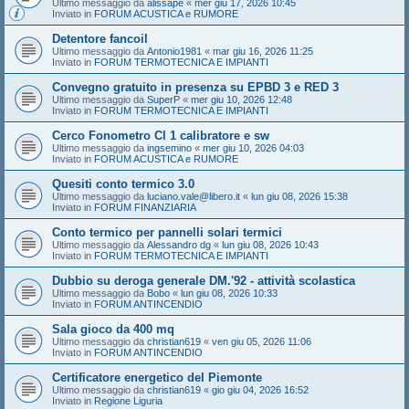
Ultimo messaggio da
alissape
«
mer giu 17, 2026 10:45
Inviato in
FORUM ACUSTICA e RUMORE
Detentore fancoil
Ultimo messaggio da
Antonio1981
«
mar giu 16, 2026 11:25
Inviato in
FORUM TERMOTECNICA E IMPIANTI
Convegno gratuito in presenza su EPBD 3 e RED 3
Ultimo messaggio da
SuperP
«
mer giu 10, 2026 12:48
Inviato in
FORUM TERMOTECNICA E IMPIANTI
Cerco Fonometro Cl 1 calibratore e sw
Ultimo messaggio da
ingsemino
«
mer giu 10, 2026 04:03
Inviato in
FORUM ACUSTICA e RUMORE
Quesiti conto termico 3.0
Ultimo messaggio da
luciano.vale@libero.it
«
lun giu 08, 2026 15:38
Inviato in
FORUM FINANZIARIA
Conto termico per pannelli solari termici
Ultimo messaggio da
Alessandro dg
«
lun giu 08, 2026 10:43
Inviato in
FORUM TERMOTECNICA E IMPIANTI
Dubbio su deroga generale DM.'92 - attività scolastica
Ultimo messaggio da
Bobo
«
lun giu 08, 2026 10:33
Inviato in
FORUM ANTINCENDIO
Sala gioco da 400 mq
Ultimo messaggio da
christian619
«
ven giu 05, 2026 11:06
Inviato in
FORUM ANTINCENDIO
Certificatore energetico del Piemonte
Ultimo messaggio da
christian619
«
gio giu 04, 2026 16:52
Inviato in
Regione Liguria