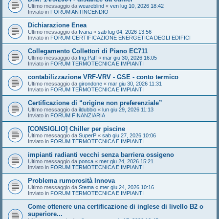
Ultimo messaggio da
weareblind
«
ven lug 10, 2026 18:42
Inviato in
FORUM ANTINCENDIO
Dichiarazione Enea
Ultimo messaggio da
Ivana
«
sab lug 04, 2026 13:56
Inviato in
FORUM CERTIFICAZIONE ENERGETICA DEGLI EDIFICI
Collegamento Collettori di Piano EC711
Ultimo messaggio da
Ing.Paff
«
mar giu 30, 2026 16:05
Inviato in
FORUM TERMOTECNICA E IMPIANTI
contabilizzazione VRF-VRV - GSE - conto termico
Ultimo messaggio da
girondone
«
mar giu 30, 2026 11:31
Inviato in
FORUM TERMOTECNICA E IMPIANTI
Certificazione di “origine non preferenziale”
Ultimo messaggio da
ildubbio
«
lun giu 29, 2026 11:13
Inviato in
FORUM FINANZIARIA
[CONSIGLIO] Chiller per piscine
Ultimo messaggio da
SuperP
«
sab giu 27, 2026 10:06
Inviato in
FORUM TERMOTECNICA E IMPIANTI
impianti radianti vecchi senza barriera ossigeno
Ultimo messaggio da
ponca
«
mer giu 24, 2026 15:21
Inviato in
FORUM TERMOTECNICA E IMPIANTI
Problema rumorosità Innova
Ultimo messaggio da
Stema
«
mer giu 24, 2026 10:16
Inviato in
FORUM TERMOTECNICA E IMPIANTI
Come ottenere una certificazione di inglese di livello B2 o
superiore...