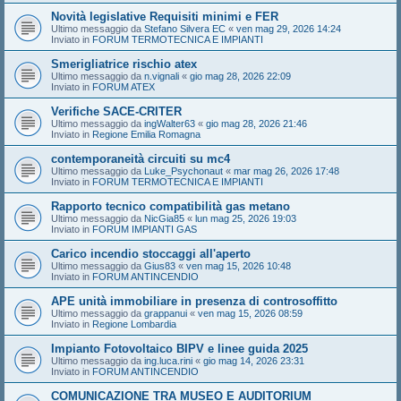
Novità legislative Requisiti minimi e FER
Ultimo messaggio da
Stefano Silvera EC
«
ven mag 29, 2026 14:24
Inviato in
FORUM TERMOTECNICA E IMPIANTI
Smerigliatrice rischio atex
Ultimo messaggio da
n.vignali
«
gio mag 28, 2026 22:09
Inviato in
FORUM ATEX
Verifiche SACE-CRITER
Ultimo messaggio da
ingWalter63
«
gio mag 28, 2026 21:46
Inviato in
Regione Emilia Romagna
contemporaneità circuiti su mc4
Ultimo messaggio da
Luke_Psychonaut
«
mar mag 26, 2026 17:48
Inviato in
FORUM TERMOTECNICA E IMPIANTI
Rapporto tecnico compatibilità gas metano
Ultimo messaggio da
NicGia85
«
lun mag 25, 2026 19:03
Inviato in
FORUM IMPIANTI GAS
Carico incendio stoccaggi all'aperto
Ultimo messaggio da
Gius83
«
ven mag 15, 2026 10:48
Inviato in
FORUM ANTINCENDIO
APE unità immobiliare in presenza di controsoffitto
Ultimo messaggio da
grappanui
«
ven mag 15, 2026 08:59
Inviato in
Regione Lombardia
Impianto Fotovoltaico BIPV e linee guida 2025
Ultimo messaggio da
ing.luca.rini
«
gio mag 14, 2026 23:31
Inviato in
FORUM ANTINCENDIO
COMUNICAZIONE TRA MUSEO E AUDITORIUM