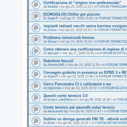
Certificazione di “origine non preferenziale”
da
ildubbio
»
lun giu 29, 2026 11:13
» in
FORUM FINANZIAR
[CONSIGLIO] Chiller per piscine
da
SuperP
»
sab giu 27, 2026 10:06
» in
FORUM TERMOTECN
impianti radianti vecchi senza barriera ossigen
da
ponca
»
mer giu 24, 2026 15:21
» in
FORUM TERMOTECN
Problema rumorosità Innova
da
Stema
»
mer giu 24, 2026 10:16
» in
FORUM TERMOTECN
Come ottenere una certificazione di inglese di l
da
alissape
»
mer giu 17, 2026 10:45
» in
FORUM ACUSTIC
Detentore fancoil
da
Antonio1981
»
mar giu 16, 2026 11:25
» in
FORUM TERMO
Convegno gratuito in presenza su EPBD 3 e RE
da
SuperP
»
mer giu 10, 2026 12:48
» in
FORUM TERMOTEC
Cerco Fonometro Cl 1 calibratore e sw
da
ingsemino
»
mer giu 10, 2026 04:03
» in
FORUM ACUSTI
Quesiti conto termico 3.0
da
luciano.vale@libero.it
»
lun giu 08, 2026 15:38
» in
FORUM
Conto termico per pannelli solari termici
da
Alessandro dg
»
lun giu 08, 2026 10:43
» in
FORUM TERM
Dubbio su deroga generale DM.'92 - attività sco
da
Bobo
»
lun giu 08, 2026 10:33
» in
FORUM ANTINCENDI