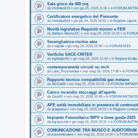
Sala gioco da 400 mq
da
christian619
»
ven giu 05, 2026 11:06
» in
FORUM ANTIN
Certificatore energetico del Piemonte
da
christian619
»
gio giu 04, 2026 16:52
» in
Regione Liguria
Novità legislative Requisiti minimi e FER
da
Stefano Silvera EC
»
ven mag 29, 2026 14:24
» in
FORUM
Smerigliatrice rischio atex
da
n.vignali
»
gio mag 28, 2026 22:09
» in
FORUM ATEX
Verifiche SACE-CRITER
da
ingWalter63
»
gio mag 28, 2026 21:46
» in
Regione Emili
contemporaneità circuiti su mc4
da
Luke_Psychonaut
»
mar mag 26, 2026 17:48
» in
FORUM
Rapporto tecnico compatibilità gas metano
da
NicGia85
»
lun mag 25, 2026 19:03
» in
FORUM IMPIANT
Carico incendio stoccaggi all'aperto
da
Gius83
»
ven mag 15, 2026 10:48
» in
FORUM ANTINCE
APE unità immobiliare in presenza di controsoff
da
grappanui
»
ven mag 15, 2026 08:59
» in
Regione Lombar
Impianto Fotovoltaico BIPV e linee guida 2025
da
ing.luca.rini
»
gio mag 14, 2026 23:31
» in
FORUM ANTIN
COMUNICAZIONE TRA MUSEO E AUDITORIUM
da
travereticolare
»
ven mag 01, 2026 14:56
» in
FORUM AN