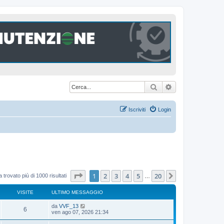
Cerca
Ricerca avanzat
Iscriviti
Login
Pagina
1
di
20
1
2
3
4
5
20
Prossimo
 trovato più di 1000 risultati
…
VISITE
ULTIMO MESSAGGIO
U
da
VVF_13
V
6
l
ven ago 07, 2026 21:34
t
i
i