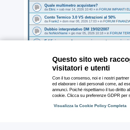
Quale multimetro acquistare?
da
Eltric
»
sab mar 14, 2026 10:40
» in
FORUM IMPIANTI E
Conto Termico 3.0 VS detrazioni al 50%
da
Frank2
»
dom mar 08, 2026 17:03
» in
FORUM FINANZI
Dubbio interpretativo DM 19/02/2007
da
NoNickName
»
gio mar 05, 2026 10:18
» in
FORUM TERM
Edificio con sala convegni aumento provvisori
da
Sandeman
»
gio feb 26, 2026 14:21
» in
FORUM ANTINC
Sistema Valtherm mineral wood - solo i solai 
da
Andrew1970
»
mar feb 24, 2026 16:35
» in
FORUM ANTI
Questo sito web raccog
visitatori e utenti
Vai alla ricerca avanzata
Con il tuo consenso, noi e i nostri partner
ed elaborare i dati personali come, ad ese
Indice
annunci. Poiché rispettiamo il tuo diritto a
cookie. Clicca su preferenze GDPR per s
Visualizza la Cookie Policy Completa