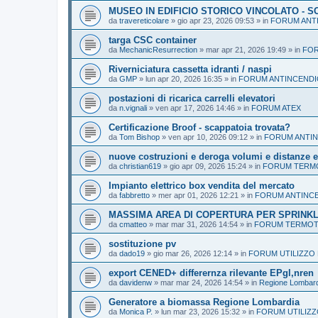
MUSEO IN EDIFICIO STORICO VINCOLATO - 
da
travereticolare
»
gio apr 23, 2026 09:53
» in
FORUM ANT
targa CSC container
da
MechanicResurrection
»
mar apr 21, 2026 19:49
» in
FOR
Riverniciatura cassetta idranti / naspi
da
GMP
»
lun apr 20, 2026 16:35
» in
FORUM ANTINCENDI
postazioni di ricarica carrelli elevatori
da
n.vignali
»
ven apr 17, 2026 14:46
» in
FORUM ATEX
Certificazione Broof - scappatoia trovata?
da
Tom Bishop
»
ven apr 10, 2026 09:12
» in
FORUM ANTI
nuove costruzioni e deroga volumi e distanze e
da
christian619
»
gio apr 09, 2026 15:24
» in
FORUM TERMO
Impianto elettrico box vendita del mercato
da
fabbretto
»
mer apr 01, 2026 12:21
» in
FORUM ANTINC
MASSIMA AREA DI COPERTURA PER SPRINK
da
cmatteo
»
mar mar 31, 2026 14:54
» in
FORUM TERMOTE
sostituzione pv
da
dado19
»
gio mar 26, 2026 12:14
» in
FORUM UTILIZZO 
export CENED+ differernza rilevante EPgl,nren
da
davidenw
»
mar mar 24, 2026 14:54
» in
Regione Lombard
Generatore a biomassa Regione Lombardia
da
Monica P.
»
lun mar 23, 2026 15:32
» in
FORUM UTILIZZ