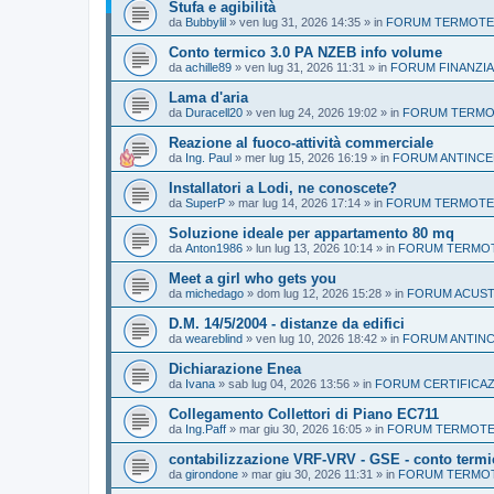
Stufa e agibilità
da
Bubbylil
»
ven lug 31, 2026 14:35
» in
FORUM TERMOTEC
Conto termico 3.0 PA NZEB info volume
da
achille89
»
ven lug 31, 2026 11:31
» in
FORUM FINANZIA
Lama d'aria
da
Duracell20
»
ven lug 24, 2026 19:02
» in
FORUM TERMOT
Reazione al fuoco-attività commerciale
da
Ing. Paul
»
mer lug 15, 2026 16:19
» in
FORUM ANTINCE
Installatori a Lodi, ne conoscete?
da
SuperP
»
mar lug 14, 2026 17:14
» in
FORUM TERMOTEC
Soluzione ideale per appartamento 80 mq
da
Anton1986
»
lun lug 13, 2026 10:14
» in
FORUM TERMOTE
Meet a girl who gets you
da
michedago
»
dom lug 12, 2026 15:28
» in
FORUM ACUST
D.M. 14/5/2004 - distanze da edifici
da
weareblind
»
ven lug 10, 2026 18:42
» in
FORUM ANTIN
Dichiarazione Enea
da
Ivana
»
sab lug 04, 2026 13:56
» in
FORUM CERTIFICAZ
Collegamento Collettori di Piano EC711
da
Ing.Paff
»
mar giu 30, 2026 16:05
» in
FORUM TERMOTEC
contabilizzazione VRF-VRV - GSE - conto termi
da
girondone
»
mar giu 30, 2026 11:31
» in
FORUM TERMOTE