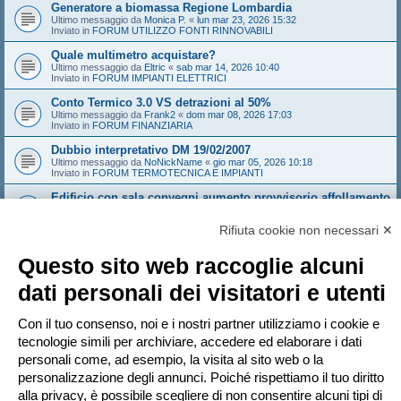
Generatore a biomassa Regione Lombardia
Ultimo messaggio da
Monica P.
«
lun mar 23, 2026 15:32
Inviato in
FORUM UTILIZZO FONTI RINNOVABILI
Quale multimetro acquistare?
Ultimo messaggio da
Eltric
«
sab mar 14, 2026 10:40
Inviato in
FORUM IMPIANTI ELETTRICI
Conto Termico 3.0 VS detrazioni al 50%
Ultimo messaggio da
Frank2
«
dom mar 08, 2026 17:03
Inviato in
FORUM FINANZIARIA
Dubbio interpretativo DM 19/02/2007
Ultimo messaggio da
NoNickName
«
gio mar 05, 2026 10:18
Inviato in
FORUM TERMOTECNICA E IMPIANTI
Edificio con sala convegni aumento provvisorio affollamento
Ultimo messaggio da
Sandeman
«
gio feb 26, 2026 14:21
Inviato in
FORUM ANTINCENDIO
Rifiuta cookie non necessari ✕
Sistema Valtherm mineral wood - solo i solai e i muri che
compartimentano
Questo sito web raccoglie alcuni
Ultimo messaggio da
Andrew1970
«
mar feb 24, 2026 16:35
Inviato in
FORUM ANTINCENDIO
dati personali dei visitatori e utenti
Dominio web abitazionigreen, vi interessa?
Ultimo messaggio da
marcoaroma
«
dom feb 15, 2026 18:34
Con il tuo consenso, noi e i nostri partner utilizziamo i cookie e
Inviato in
FORUM UTILIZZO FONTI RINNOVABILI
tecnologie simili per archiviare, accedere ed elaborare i dati
personali come, ad esempio, la visita al sito web o la
personalizzazione degli annunci. Poiché rispettiamo il tuo diritto
Pagina
1
di
20
1
2
3
4
5
20
Pr
La ricerca ha trovato più di 1000 risultati
…
alla privacy, è possibile scegliere di non consentire alcuni tipi di