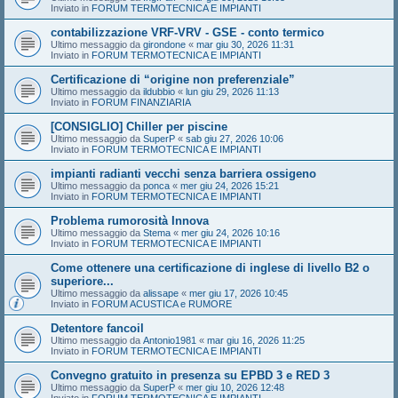
Inviato in
FORUM TERMOTECNICA E IMPIANTI
contabilizzazione VRF-VRV - GSE - conto termico
Ultimo messaggio da
girondone
«
mar giu 30, 2026 11:31
Inviato in
FORUM TERMOTECNICA E IMPIANTI
Certificazione di “origine non preferenziale”
Ultimo messaggio da
ildubbio
«
lun giu 29, 2026 11:13
Inviato in
FORUM FINANZIARIA
[CONSIGLIO] Chiller per piscine
Ultimo messaggio da
SuperP
«
sab giu 27, 2026 10:06
Inviato in
FORUM TERMOTECNICA E IMPIANTI
impianti radianti vecchi senza barriera ossigeno
Ultimo messaggio da
ponca
«
mer giu 24, 2026 15:21
Inviato in
FORUM TERMOTECNICA E IMPIANTI
Problema rumorosità Innova
Ultimo messaggio da
Stema
«
mer giu 24, 2026 10:16
Inviato in
FORUM TERMOTECNICA E IMPIANTI
Come ottenere una certificazione di inglese di livello B2 o
superiore...
Ultimo messaggio da
alissape
«
mer giu 17, 2026 10:45
Inviato in
FORUM ACUSTICA e RUMORE
Detentore fancoil
Ultimo messaggio da
Antonio1981
«
mar giu 16, 2026 11:25
Inviato in
FORUM TERMOTECNICA E IMPIANTI
Convegno gratuito in presenza su EPBD 3 e RED 3
Ultimo messaggio da
SuperP
«
mer giu 10, 2026 12:48