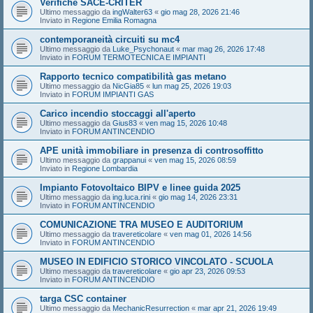
Verifiche SACE-CRITER
Ultimo messaggio da
ingWalter63
«
gio mag 28, 2026 21:46
Inviato in
Regione Emilia Romagna
contemporaneità circuiti su mc4
Ultimo messaggio da
Luke_Psychonaut
«
mar mag 26, 2026 17:48
Inviato in
FORUM TERMOTECNICA E IMPIANTI
Rapporto tecnico compatibilità gas metano
Ultimo messaggio da
NicGia85
«
lun mag 25, 2026 19:03
Inviato in
FORUM IMPIANTI GAS
Carico incendio stoccaggi all'aperto
Ultimo messaggio da
Gius83
«
ven mag 15, 2026 10:48
Inviato in
FORUM ANTINCENDIO
APE unità immobiliare in presenza di controsoffitto
Ultimo messaggio da
grappanui
«
ven mag 15, 2026 08:59
Inviato in
Regione Lombardia
Impianto Fotovoltaico BIPV e linee guida 2025
Ultimo messaggio da
ing.luca.rini
«
gio mag 14, 2026 23:31
Inviato in
FORUM ANTINCENDIO
COMUNICAZIONE TRA MUSEO E AUDITORIUM
Ultimo messaggio da
travereticolare
«
ven mag 01, 2026 14:56
Inviato in
FORUM ANTINCENDIO
MUSEO IN EDIFICIO STORICO VINCOLATO - SCUOLA
Ultimo messaggio da
travereticolare
«
gio apr 23, 2026 09:53
Inviato in
FORUM ANTINCENDIO
targa CSC container
Ultimo messaggio da
MechanicResurrection
«
mar apr 21, 2026 19:49