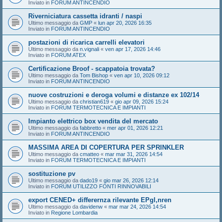
Inviato in
FORUM ANTINCENDIO
Riverniciatura cassetta idranti / naspi
Ultimo messaggio da
GMP
«
lun apr 20, 2026 16:35
Inviato in
FORUM ANTINCENDIO
postazioni di ricarica carrelli elevatori
Ultimo messaggio da
n.vignali
«
ven apr 17, 2026 14:46
Inviato in
FORUM ATEX
Certificazione Broof - scappatoia trovata?
Ultimo messaggio da
Tom Bishop
«
ven apr 10, 2026 09:12
Inviato in
FORUM ANTINCENDIO
nuove costruzioni e deroga volumi e distanze ex 102/14
Ultimo messaggio da
christian619
«
gio apr 09, 2026 15:24
Inviato in
FORUM TERMOTECNICA E IMPIANTI
Impianto elettrico box vendita del mercato
Ultimo messaggio da
fabbretto
«
mer apr 01, 2026 12:21
Inviato in
FORUM ANTINCENDIO
MASSIMA AREA DI COPERTURA PER SPRINKLER
Ultimo messaggio da
cmatteo
«
mar mar 31, 2026 14:54
Inviato in
FORUM TERMOTECNICA E IMPIANTI
sostituzione pv
Ultimo messaggio da
dado19
«
gio mar 26, 2026 12:14
Inviato in
FORUM UTILIZZO FONTI RINNOVABILI
export CENED+ differernza rilevante EPgl,nren
Ultimo messaggio da
davidenw
«
mar mar 24, 2026 14:54
Inviato in
Regione Lombardia