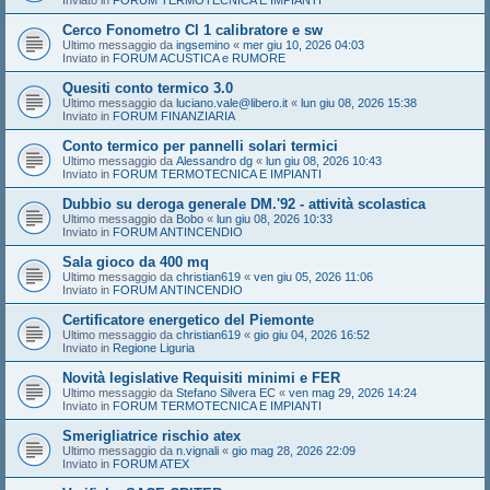
Inviato in
FORUM TERMOTECNICA E IMPIANTI
Cerco Fonometro Cl 1 calibratore e sw
Ultimo messaggio da
ingsemino
«
mer giu 10, 2026 04:03
Inviato in
FORUM ACUSTICA e RUMORE
Quesiti conto termico 3.0
Ultimo messaggio da
luciano.vale@libero.it
«
lun giu 08, 2026 15:38
Inviato in
FORUM FINANZIARIA
Conto termico per pannelli solari termici
Ultimo messaggio da
Alessandro dg
«
lun giu 08, 2026 10:43
Inviato in
FORUM TERMOTECNICA E IMPIANTI
Dubbio su deroga generale DM.'92 - attività scolastica
Ultimo messaggio da
Bobo
«
lun giu 08, 2026 10:33
Inviato in
FORUM ANTINCENDIO
Sala gioco da 400 mq
Ultimo messaggio da
christian619
«
ven giu 05, 2026 11:06
Inviato in
FORUM ANTINCENDIO
Certificatore energetico del Piemonte
Ultimo messaggio da
christian619
«
gio giu 04, 2026 16:52
Inviato in
Regione Liguria
Novità legislative Requisiti minimi e FER
Ultimo messaggio da
Stefano Silvera EC
«
ven mag 29, 2026 14:24
Inviato in
FORUM TERMOTECNICA E IMPIANTI
Smerigliatrice rischio atex
Ultimo messaggio da
n.vignali
«
gio mag 28, 2026 22:09
Inviato in
FORUM ATEX