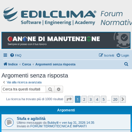
FAQ
Iscriviti
Login
C
Indice
Cerca
Argomenti senza risposta
e
Argomenti senza risposta
r
Vai alla ricerca avanzata
c
Cerca
Ricerca avanzata
a
Pagina
1
di
20
1
2
3
4
5
20
Pr
La ricerca ha trovato più di 1000 risultati
…
Argomenti
Stufa e agibilità
Ultimo messaggio da
Bubbylil
«
ven lug 31, 2026 14:35
Inviato in
FORUM TERMOTECNICA E IMPIANTI