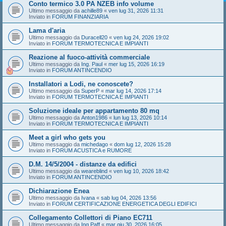
Conto termico 3.0 PA NZEB info volume
Ultimo messaggio da
achille89
«
ven lug 31, 2026 11:31
Inviato in
FORUM FINANZIARIA
Lama d'aria
Ultimo messaggio da
Duracell20
«
ven lug 24, 2026 19:02
Inviato in
FORUM TERMOTECNICA E IMPIANTI
Reazione al fuoco-attività commerciale
Ultimo messaggio da
Ing. Paul
«
mer lug 15, 2026 16:19
Inviato in
FORUM ANTINCENDIO
Installatori a Lodi, ne conoscete?
Ultimo messaggio da
SuperP
«
mar lug 14, 2026 17:14
Inviato in
FORUM TERMOTECNICA E IMPIANTI
Soluzione ideale per appartamento 80 mq
Ultimo messaggio da
Anton1986
«
lun lug 13, 2026 10:14
Inviato in
FORUM TERMOTECNICA E IMPIANTI
Meet a girl who gets you
Ultimo messaggio da
michedago
«
dom lug 12, 2026 15:28
Inviato in
FORUM ACUSTICA e RUMORE
D.M. 14/5/2004 - distanze da edifici
Ultimo messaggio da
weareblind
«
ven lug 10, 2026 18:42
Inviato in
FORUM ANTINCENDIO
Dichiarazione Enea
Ultimo messaggio da
Ivana
«
sab lug 04, 2026 13:56
Inviato in
FORUM CERTIFICAZIONE ENERGETICA DEGLI EDIFICI
Collegamento Collettori di Piano EC711
Ultimo messaggio da
Ing.Paff
«
mar giu 30, 2026 16:05